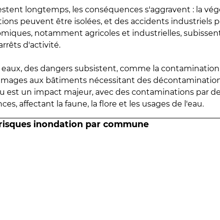
estent longtemps, les conséquences s'aggravent : la vé
tions peuvent être isolées, et des accidents industriels 
omiques, notamment agricoles et industrielles, subissen
rrêts d'activité.
es eaux, des dangers subsistent, comme la contamination
mmages aux bâtiments nécessitant des décontaminations
eau est un impact majeur, avec des contaminations par d
es, affectant la faune, la flore et les usages de l'eau.
 risques inondation par commune