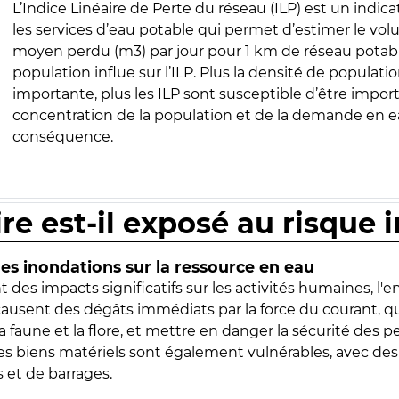
L’Indice Linéaire de Perte du réseau (ILP) est un indica
les services d’eau potable qui permet d’estimer le vo
moyen perdu (m3) par jour pour 1 km de réseau potabl
population influe sur l’ILP. Plus la densité de populatio
importante, plus les ILP sont susceptible d’être import
concentration de la population et de la demande en ea
conséquence.
ire est-il exposé au risque 
s inondations sur la ressource en eau
 des impacts significatifs sur les activités humaines, l'
 causent des dégâts immédiats par la force du courant, q
 faune et la flore, et mettre en danger la sécurité des p
 les biens matériels sont également vulnérables, avec des
 et de barrages.