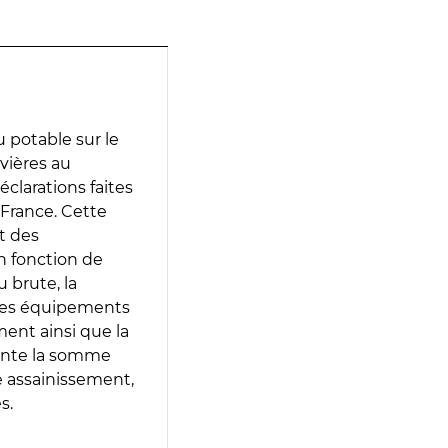
 potable sur le
vières au
éclarations faites
 France. Cette
t des
en fonction de
 brute, la
 les équipements
ment ainsi que la
sente la somme
e assainissement,
s.