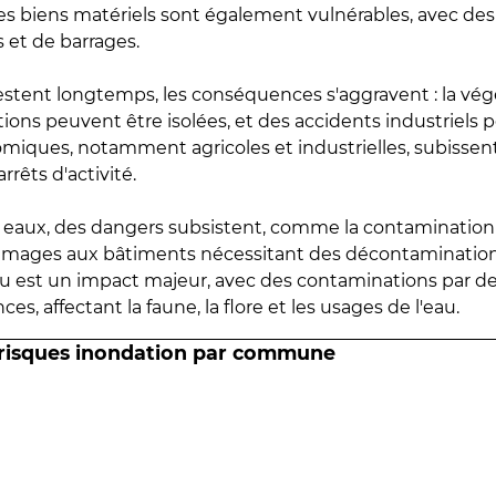
 les biens matériels sont également vulnérables, avec des
 et de barrages.
estent longtemps, les conséquences s'aggravent : la vé
tions peuvent être isolées, et des accidents industriels 
omiques, notamment agricoles et industrielles, subissen
rrêts d'activité.
es eaux, des dangers subsistent, comme la contamination
mmages aux bâtiments nécessitant des décontaminations
eau est un impact majeur, avec des contaminations par d
es, affectant la faune, la flore et les usages de l'eau.
 risques inondation par commune