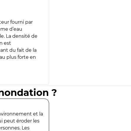
teur fourni par
lume d’eau
e. La densité de
n est
ant du fait de la
u plus forte en
inondation ?
environnement et la
ui peut éroder les
ersonnes. Les