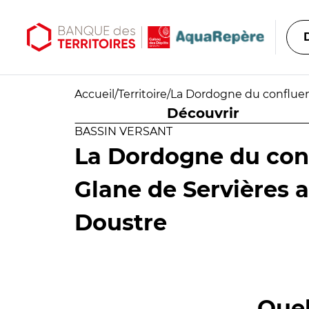
Aller au contenu principal
Aller au menu principal
Accueil
/
Territoire
/
La Dordogne du confluent
Découvrir
BASSIN VERSANT
La Dordogne du conf
Glane de Servières 
Doustre
Quel