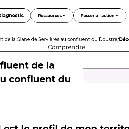
Diagnostic
Ressources
Passer à l'action
 de la Glane de Servières au confluent du Doustre
/
Déc
Comprendre
luent de la
au confluent du
 est le profil de mon territo