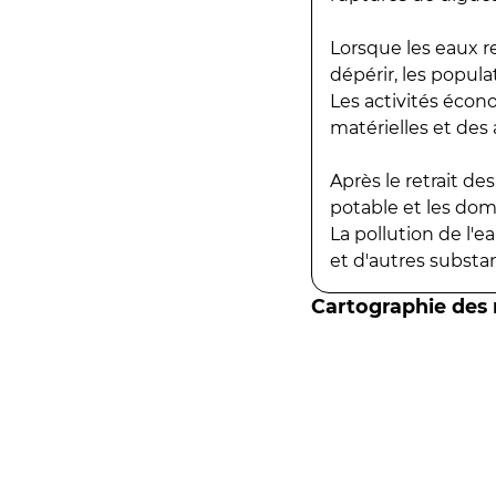
Lorsque les eaux r
dépérir, les popula
Les activités écon
matérielles et des a
Après le retrait d
potable et les do
La pollution de l'
et d'autres substanc
Cartographie des