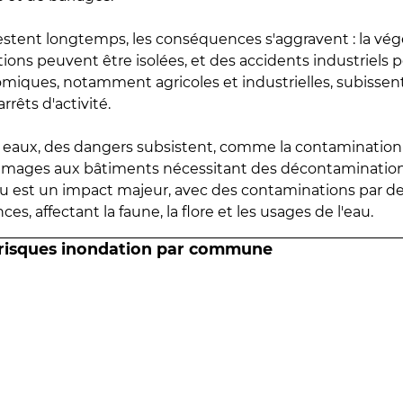
estent longtemps, les conséquences s'aggravent : la vé
tions peuvent être isolées, et des accidents industriels 
omiques, notamment agricoles et industrielles, subissen
rrêts d'activité.
es eaux, des dangers subsistent, comme la contamination
mmages aux bâtiments nécessitant des décontaminations
eau est un impact majeur, avec des contaminations par d
es, affectant la faune, la flore et les usages de l'eau.
 risques inondation par commune