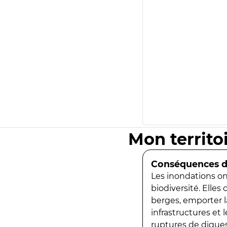
Mon territo
Conséquences de
Les inondations ont
biodiversité. Elles
berges, emporter la
infrastructures et
ruptures de digues