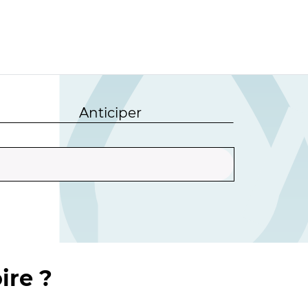
Anticiper
ire ?