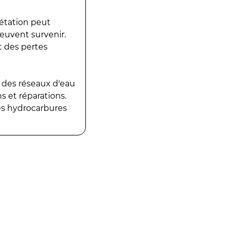
gétation peut
peuvent survenir.
t des pertes
 des réseaux d'eau
 et réparations.
es hydrocarbures