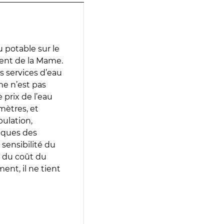
 potable sur le
uent de la Mame.
es services d’eau
e n’est pas
prix de l’eau
amètres, et
pulation,
iques des
 sensibilité du
 du coût du
ent, il ne tient