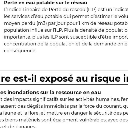
Perte en eau potable sur le réseau
L’Indice Linéaire de Perte du réseau (ILP) est un indica
les services d’eau potable qui permet d’estimer le vo
moyen perdu (m3) par jour pour 1 km de réseau potabl
population influe sur l’ILP. Plus la densité de populatio
importante, plus les ILP sont susceptible d’être import
concentration de la population et de la demande en ea
conséquence.
ire est-il exposé au risque 
s inondations sur la ressource en eau
 des impacts significatifs sur les activités humaines, l'
 causent des dégâts immédiats par la force du courant, q
 faune et la flore, et mettre en danger la sécurité des p
 les biens matériels sont également vulnérables, avec des
 et de barrages.