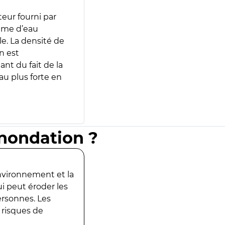
teur fourni par
lume d’eau
e. La densité de
n est
ant du fait de la
u plus forte en
inondation ?
environnement et la
ui peut éroder les
ersonnes. Les
 risques de