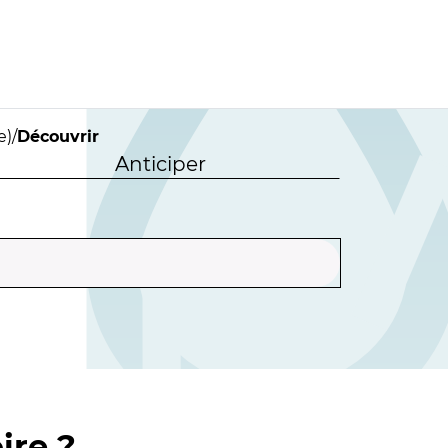
e)
/
Découvrir
Anticiper
ire ?