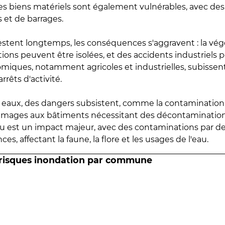
 les biens matériels sont également vulnérables, avec des
 et de barrages.
estent longtemps, les conséquences s'aggravent : la vé
tions peuvent être isolées, et des accidents industriels 
omiques, notamment agricoles et industrielles, subissen
rrêts d'activité.
es eaux, des dangers subsistent, comme la contamination
mmages aux bâtiments nécessitant des décontaminations
eau est un impact majeur, avec des contaminations par d
es, affectant la faune, la flore et les usages de l'eau.
 risques inondation par commune