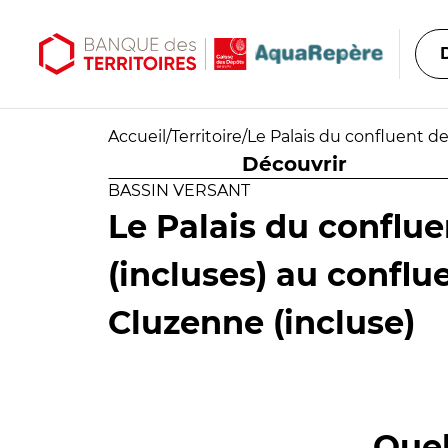
Aller au contenu principal
Aller au menu principal
Accueil
/
Territoire
/
Le Palais du confluent de
Découvrir
BASSIN VERSANT
Le Palais du conflue
(incluses) au conflu
Cluzenne (incluse)
Quel