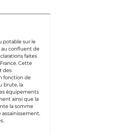
 potable sur le
) au confluent de
clarations faites
 France. Cette
t des
en fonction de
 brute, la
 les équipements
ment ainsi que la
sente la somme
e assainissement,
s.