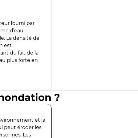
teur fourni par
lume d’eau
e. La densité de
n est
ant du fait de la
u plus forte en
inondation ?
environnement et la
ui peut éroder les
ersonnes. Les