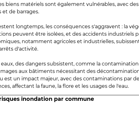
 les biens matériels sont également vulnérables, avec des
 et de barrages.
estent longtemps, les conséquences s'aggravent : la vé
tions peuvent être isolées, et des accidents industriels 
omiques, notamment agricoles et industrielles, subissen
rrêts d'activité.
es eaux, des dangers subsistent, comme la contamination
mmages aux bâtiments nécessitant des décontaminations
eau est un impact majeur, avec des contaminations par d
es, affectant la faune, la flore et les usages de l'eau.
 risques inondation par commune