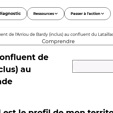
Diagnostic
Ressources
Passer à l'action
nt de l'Arriou de Bardy (inclus) au confluent du Lataill
Comprendre
onfluent de
clus) au
ade
 est le profil de mon territo