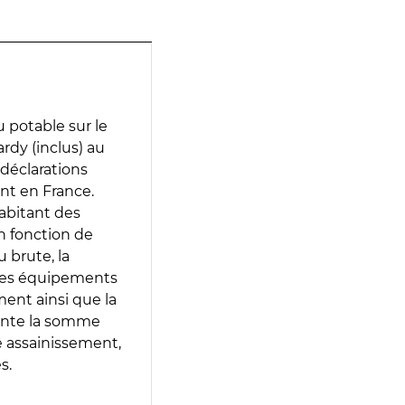
 potable sur le
rdy (inclus) au
 déclarations
ent en France.
abitant des
en fonction de
 brute, la
 les équipements
ment ainsi que la
sente la somme
e assainissement,
s.