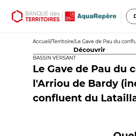
Aller au contenu principal
Aller au menu principal
Accueil
/
Territoire
/
Le Gave de Pau du conflue
Découvrir
BASSIN VERSANT
Le Gave de Pau du c
l'Arriou de Bardy (in
confluent du Lataill
Quel