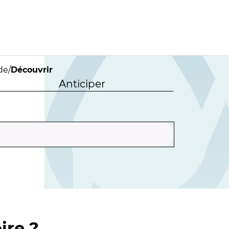
ade
/
Découvrir
Anticiper
ire ?