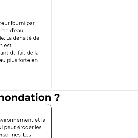
teur fourni par
lume d’eau
e. La densité de
n est
ant du fait de la
u plus forte en
inondation ?
environnement et la
ui peut éroder les
ersonnes. Les