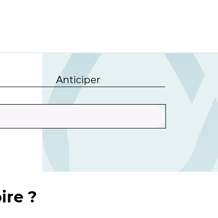
Anticiper
ire ?