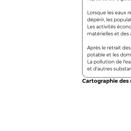
Lorsque les eaux r
dépérir, les popula
Les activités écon
matérielles et des a
Après le retrait d
potable et les do
La pollution de l'
et d'autres substanc
Cartographie des