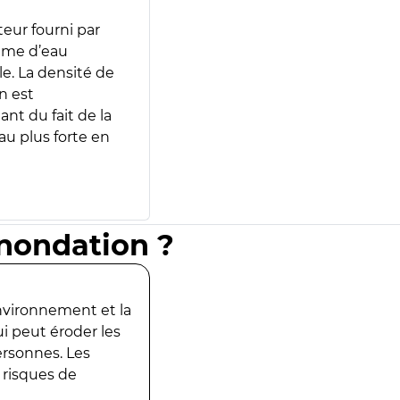
teur fourni par
lume d’eau
e. La densité de
n est
ant du fait de la
u plus forte en
inondation ?
environnement et la
ui peut éroder les
ersonnes. Les
 risques de