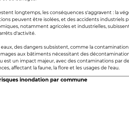
estent longtemps, les conséquences s'aggravent : la vé
tions peuvent être isolées, et des accidents industriels 
omiques, notamment agricoles et industrielles, subissen
rrêts d'activité.
es eaux, des dangers subsistent, comme la contamination
mmages aux bâtiments nécessitant des décontaminations
eau est un impact majeur, avec des contaminations par d
es, affectant la faune, la flore et les usages de l'eau.
 risques inondation par commune