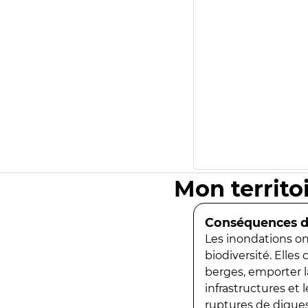
Mon territo
Conséquences de
Les inondations ont
biodiversité. Elles
berges, emporter la
infrastructures et
ruptures de digues