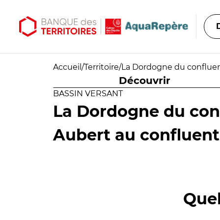
Aller au contenu principal
Aller au menu principal
Accueil
/
Territoire
/
La Dordogne du confluen
Découvrir
BASSIN VERSANT
La Dordogne du con
Aubert au confluent
Quel