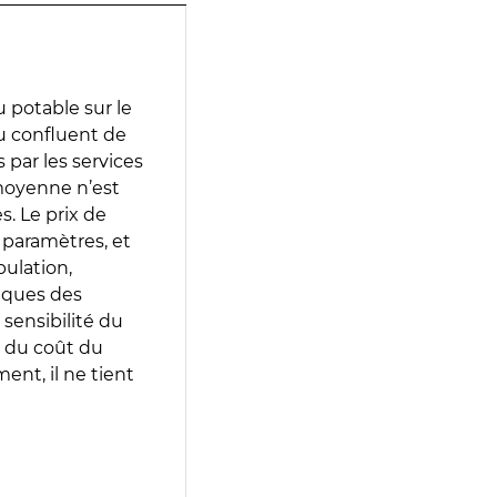
 potable sur le
u confluent de
s par les services
moyenne n’est
. Le prix de
s paramètres, et
pulation,
iques des
 sensibilité du
 du coût du
ent, il ne tient