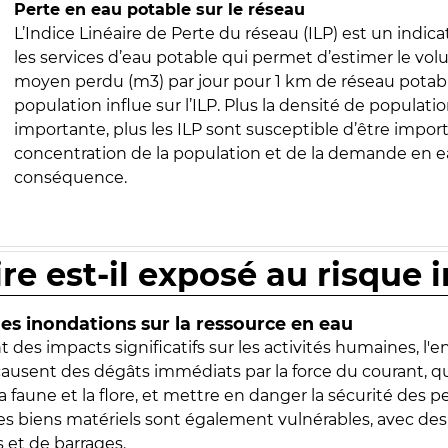
Perte en eau potable sur le réseau
L’Indice Linéaire de Perte du réseau (ILP) est un indica
les services d’eau potable qui permet d’estimer le vo
moyen perdu (m3) par jour pour 1 km de réseau potabl
population influe sur l’ILP. Plus la densité de populatio
importante, plus les ILP sont susceptible d’être import
concentration de la population et de la demande en ea
conséquence.
ire est-il exposé au risque 
s inondations sur la ressource en eau
 des impacts significatifs sur les activités humaines, l'
 causent des dégâts immédiats par la force du courant, q
 faune et la flore, et mettre en danger la sécurité des p
 les biens matériels sont également vulnérables, avec des
 et de barrages.