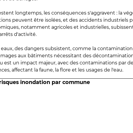
estent longtemps, les conséquences s'aggravent : la vé
tions peuvent être isolées, et des accidents industriels 
omiques, notamment agricoles et industrielles, subissen
rrêts d'activité.
es eaux, des dangers subsistent, comme la contamination
mmages aux bâtiments nécessitant des décontaminations
eau est un impact majeur, avec des contaminations par d
es, affectant la faune, la flore et les usages de l'eau.
 risques inondation par commune