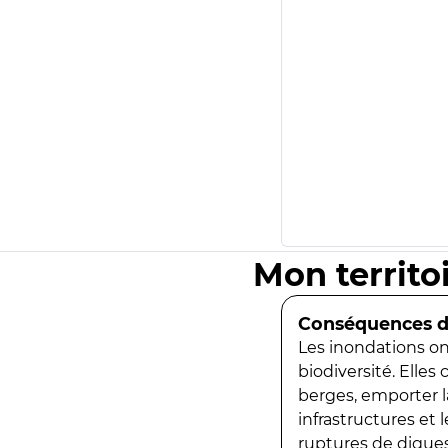
Mon territo
Conséquences de
Les inondations ont
biodiversité. Elles
berges, emporter la
infrastructures et
ruptures de digues