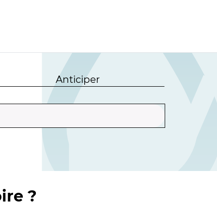
Anticiper
ire ?