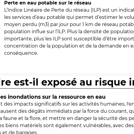
Perte en eau potable sur le réseau
L’Indice Linéaire de Perte du réseau (ILP) est un indica
les services d’eau potable qui permet d’estimer le vo
moyen perdu (m3) par jour pour 1 km de réseau potabl
population influe sur l’ILP. Plus la densité de populatio
importante, plus les ILP sont susceptible d’être import
concentration de la population et de la demande en ea
conséquence.
ire est-il exposé au risque 
s inondations sur la ressource en eau
 des impacts significatifs sur les activités humaines, l'
 causent des dégâts immédiats par la force du courant, q
 faune et la flore, et mettre en danger la sécurité des p
 les biens matériels sont également vulnérables, avec des
 et de barrages.