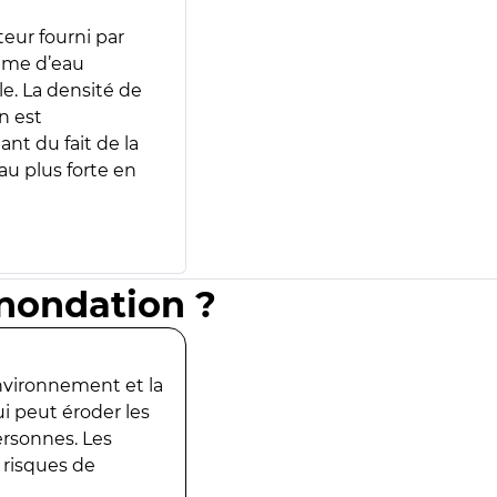
teur fourni par
lume d’eau
e. La densité de
n est
ant du fait de la
u plus forte en
inondation ?
environnement et la
ui peut éroder les
ersonnes. Les
 risques de