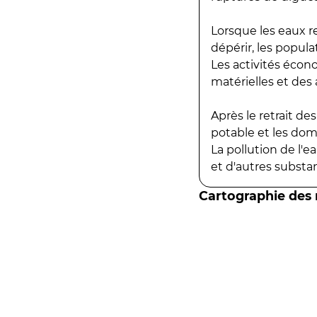
Lorsque les eaux r
dépérir, les popula
Les activités écon
matérielles et des a
Après le retrait d
potable et les do
La pollution de l'
et d'autres substanc
Cartographie des