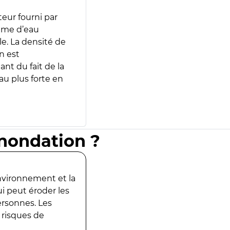
teur fourni par
lume d’eau
e. La densité de
n est
ant du fait de la
u plus forte en
inondation ?
environnement et la
ui peut éroder les
ersonnes. Les
 risques de