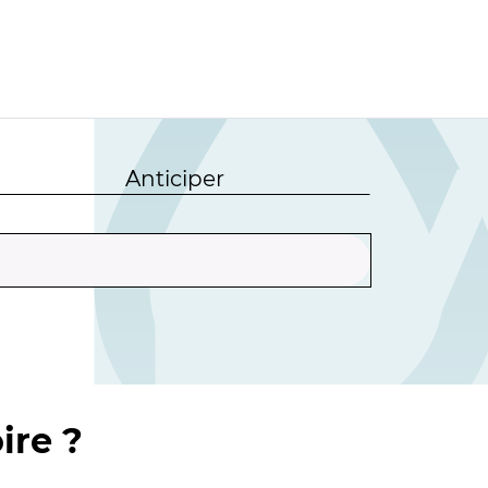
Anticiper
ire ?