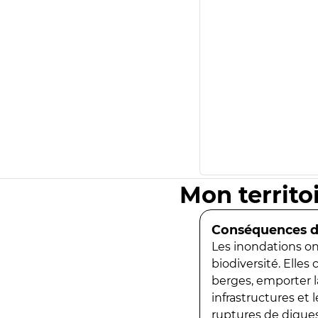
Mon territo
Conséquences de
Les inondations ont
biodiversité. Elles
berges, emporter la
infrastructures et
ruptures de digues