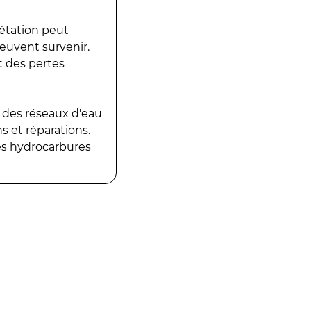
gétation peut
peuvent survenir.
t des pertes
 des réseaux d'eau
 et réparations.
es hydrocarbures