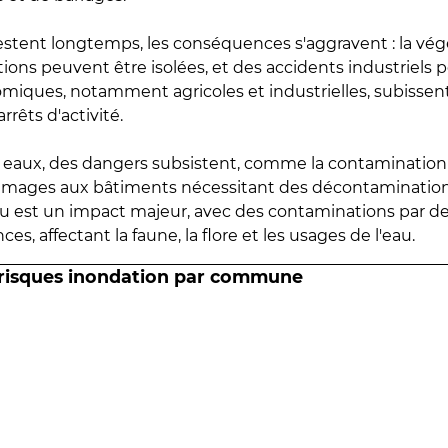
estent longtemps, les conséquences s'aggravent : la vé
tions peuvent être isolées, et des accidents industriels 
omiques, notamment agricoles et industrielles, subissen
rrêts d'activité.
es eaux, des dangers subsistent, comme la contamination
mmages aux bâtiments nécessitant des décontaminations
eau est un impact majeur, avec des contaminations par d
es, affectant la faune, la flore et les usages de l'eau.
 risques inondation par commune