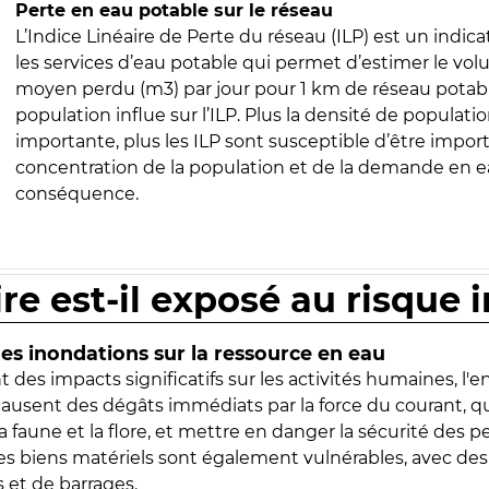
Perte en eau potable sur le réseau
L’Indice Linéaire de Perte du réseau (ILP) est un indica
les services d’eau potable qui permet d’estimer le vo
moyen perdu (m3) par jour pour 1 km de réseau potabl
population influe sur l’ILP. Plus la densité de populatio
importante, plus les ILP sont susceptible d’être import
concentration de la population et de la demande en ea
conséquence.
ire est-il exposé au risque 
s inondations sur la ressource en eau
 des impacts significatifs sur les activités humaines, l'
 causent des dégâts immédiats par la force du courant, q
 faune et la flore, et mettre en danger la sécurité des p
 les biens matériels sont également vulnérables, avec des
 et de barrages.