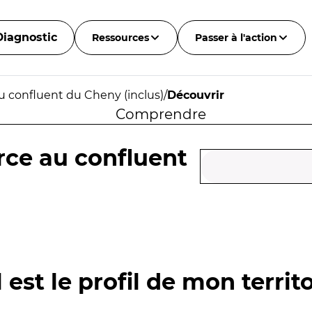
Diagnostic
Ressources
Passer à l'action
u confluent du Cheny (inclus)
/
Découvrir
Comprendre
rce au confluent
 est le profil de mon territo