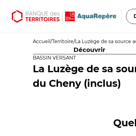
Aller au contenu principal
Aller au menu principal
Accueil
/
Territoire
/
La Luzège de sa source a
Découvrir
BASSIN VERSANT
La Luzège de sa sou
du Cheny (inclus)
Quel