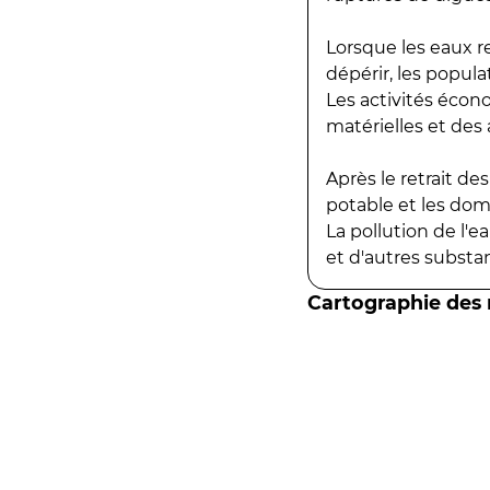
Lorsque les eaux r
dépérir, les popula
Les activités écon
matérielles et des a
Après le retrait d
potable et les do
La pollution de l'
et d'autres substanc
Cartographie des