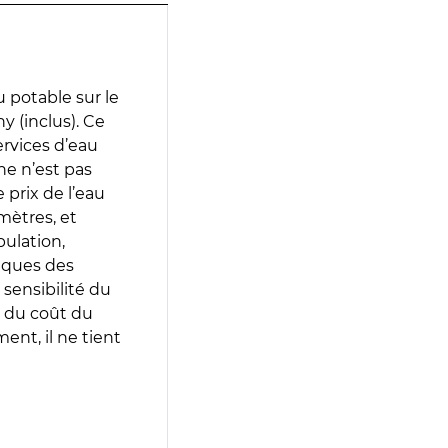
 potable sur le
y (inclus). Ce
services d’eau
e n’est pas
prix de l’eau
amètres, et
pulation,
iques des
 sensibilité du
 du coût du
ent, il ne tient