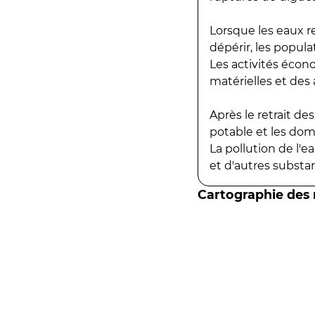
Lorsque les eaux r
dépérir, les popula
Les activités écon
matérielles et des a
Après le retrait d
potable et les do
La pollution de l'
et d'autres substanc
Cartographie des