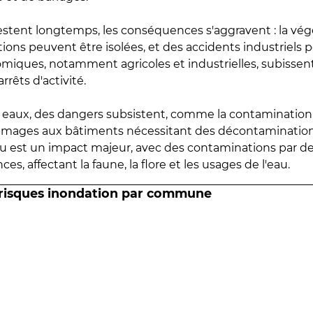
estent longtemps, les conséquences s'aggravent : la vé
tions peuvent être isolées, et des accidents industriels 
omiques, notamment agricoles et industrielles, subissen
rrêts d'activité.
es eaux, des dangers subsistent, comme la contamination
mmages aux bâtiments nécessitant des décontaminations
eau est un impact majeur, avec des contaminations par d
es, affectant la faune, la flore et les usages de l'eau.
 risques inondation par commune