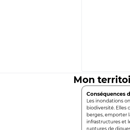
Mon territo
Conséquences de
Les inondations ont
biodiversité. Elles
berges, emporter la
infrastructures et
ruptures de digues