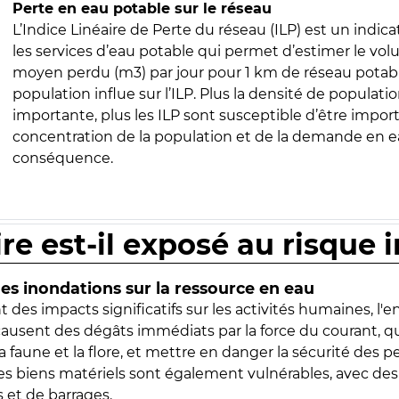
Perte en eau potable sur le réseau
L’Indice Linéaire de Perte du réseau (ILP) est un indica
les services d’eau potable qui permet d’estimer le vo
moyen perdu (m3) par jour pour 1 km de réseau potabl
population influe sur l’ILP. Plus la densité de populatio
importante, plus les ILP sont susceptible d’être import
concentration de la population et de la demande en ea
conséquence.
ire est-il exposé au risque 
s inondations sur la ressource en eau
 des impacts significatifs sur les activités humaines, l'
 causent des dégâts immédiats par la force du courant, q
 faune et la flore, et mettre en danger la sécurité des p
 les biens matériels sont également vulnérables, avec des
 et de barrages.