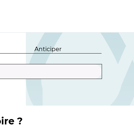
Anticiper
ire ?