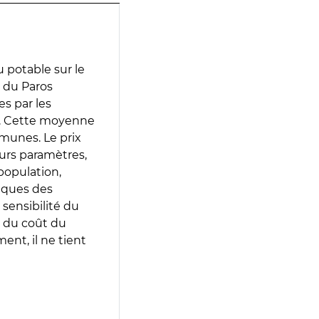
 potable sur le
t du Paros
es par les
e. Cette moyenne
munes. Le prix
eurs paramètres,
population,
iques des
 sensibilité du
 du coût du
ent, il ne tient