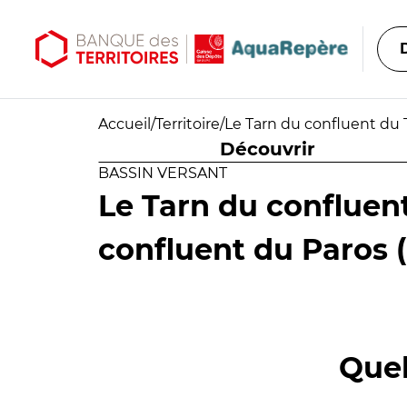
Aller au contenu principal
Aller au menu principal
Accueil
/
Territoire
/
Le Tarn du confluent du 
Découvrir
BASSIN VERSANT
Le Tarn du confluen
confluent du Paros (
Quel