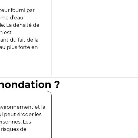
teur fourni par
lume d’eau
e. La densité de
n est
ant du fait de la
u plus forte en
inondation ?
environnement et la
ui peut éroder les
ersonnes. Les
 risques de