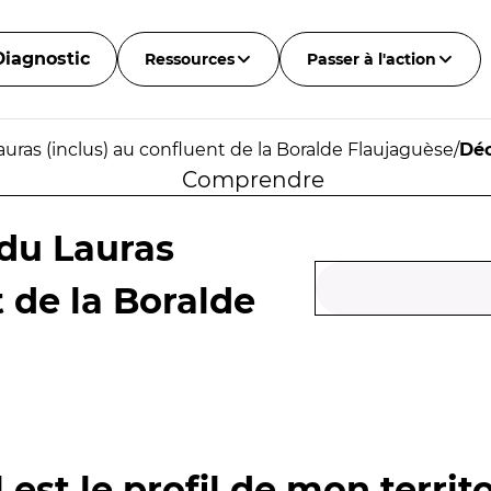
Diagnostic
Ressources
Passer à l'action
uras (inclus) au confluent de la Boralde Flaujaguèse
/
Déc
Comprendre
 du Lauras
t de la Boralde
 est le profil de mon territo