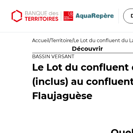
Aller au contenu principal
Aller au menu principal
Accueil
/
Territoire
/
Le Lot du confluent du La
Découvrir
BASSIN VERSANT
Le Lot du confluent
(inclus) au confluen
Flaujaguèse
Quel