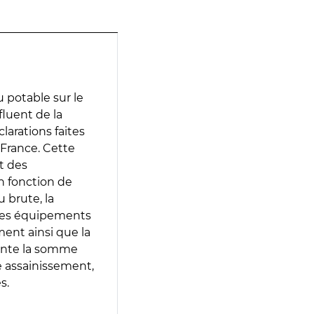
 potable sur le
fluent de la
larations faites
 France. Cette
t des
en fonction de
 brute, la
 les équipements
ment ainsi que la
sente la somme
e assainissement,
s.