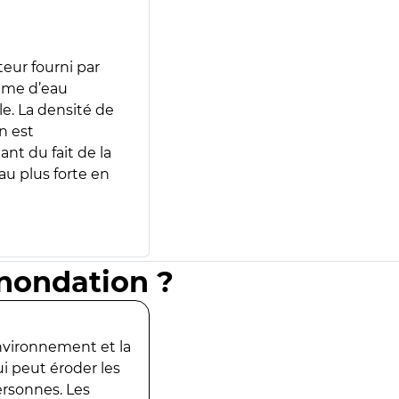
teur fourni par
lume d’eau
e. La densité de
n est
ant du fait de la
u plus forte en
inondation ?
environnement et la
ui peut éroder les
ersonnes. Les