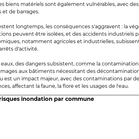
 les biens matériels sont également vulnérables, avec des
 et de barrages.
estent longtemps, les conséquences s'aggravent : la vé
tions peuvent être isolées, et des accidents industriels 
omiques, notamment agricoles et industrielles, subissen
rrêts d'activité.
es eaux, des dangers subsistent, comme la contamination
mmages aux bâtiments nécessitant des décontaminations
eau est un impact majeur, avec des contaminations par d
es, affectant la faune, la flore et les usages de l'eau.
 risques inondation par commune