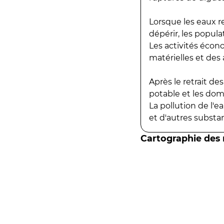
Lorsque les eaux r
dépérir, les popula
Les activités écon
matérielles et des a
Après le retrait d
potable et les do
La pollution de l'
et d'autres substanc
Cartographie des