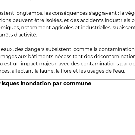
estent longtemps, les conséquences s'aggravent : la vé
tions peuvent être isolées, et des accidents industriels 
omiques, notamment agricoles et industrielles, subissen
rrêts d'activité.
es eaux, des dangers subsistent, comme la contamination
mmages aux bâtiments nécessitant des décontaminations
eau est un impact majeur, avec des contaminations par d
es, affectant la faune, la flore et les usages de l'eau.
 risques inondation par commune