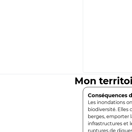
Mon territo
Conséquences de
Les inondations ont
biodiversité. Elles
berges, emporter la
infrastructures et
ruptures de digues