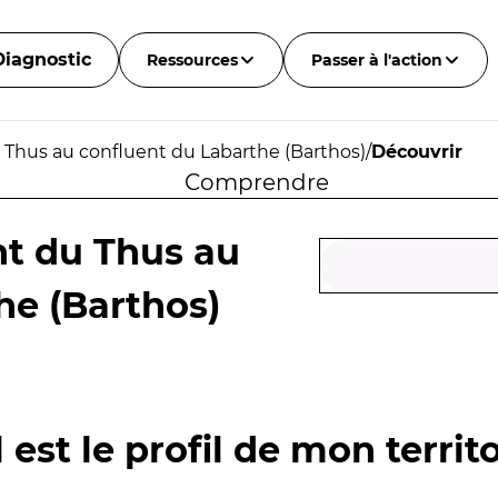
Diagnostic
Ressources
Passer à l'action
 Thus au confluent du Labarthe (Barthos)
/
Découvrir
Comprendre
nt du Thus au
he (Barthos)
 est le profil de mon territo