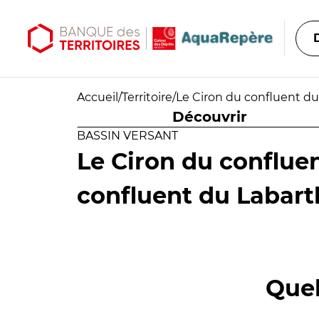
Aller au contenu principal
Aller au menu principal
Accueil
/
Territoire
/
Le Ciron du confluent du
Découvrir
BASSIN VERSANT
Le Ciron du conflue
confluent du Labart
Quel