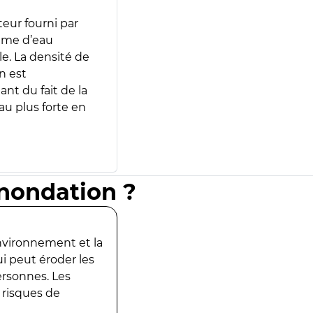
teur fourni par
lume d’eau
e. La densité de
n est
ant du fait de la
u plus forte en
inondation ?
environnement et la
ui peut éroder les
ersonnes. Les
 risques de