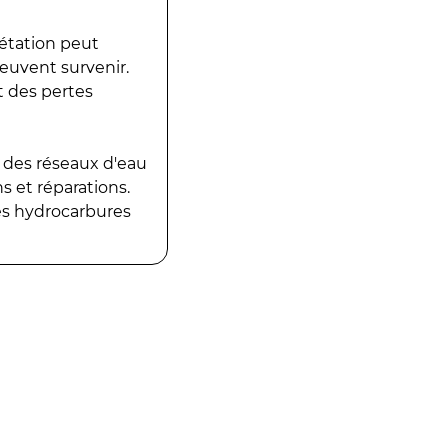
gétation peut
peuvent survenir.
t des pertes
 des réseaux d'eau
 et réparations.
es hydrocarbures