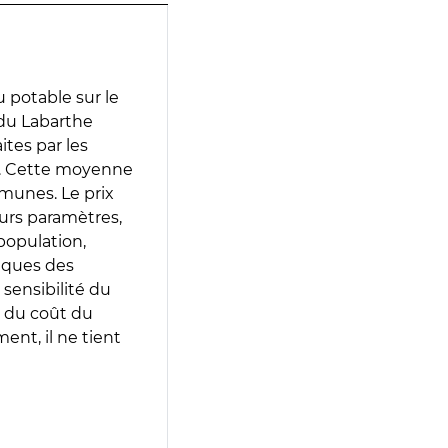
 potable sur le
 du Labarthe
ites par les
e. Cette moyenne
munes. Le prix
eurs paramètres,
population,
iques des
 sensibilité du
 du coût du
ent, il ne tient