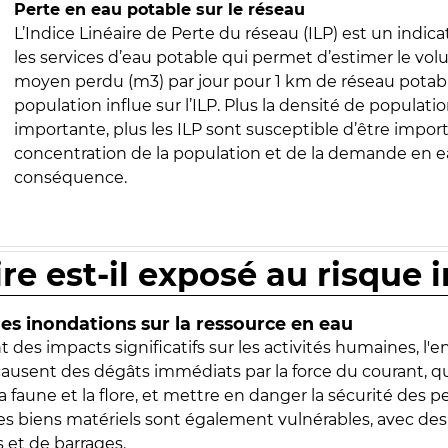
Perte en eau potable sur le réseau
L’Indice Linéaire de Perte du réseau (ILP) est un indica
les services d’eau potable qui permet d’estimer le vo
moyen perdu (m3) par jour pour 1 km de réseau potabl
population influe sur l’ILP. Plus la densité de populatio
importante, plus les ILP sont susceptible d’être import
concentration de la population et de la demande en ea
conséquence.
ire est-il exposé au risque 
s inondations sur la ressource en eau
 des impacts significatifs sur les activités humaines, l'
 causent des dégâts immédiats par la force du courant, q
 faune et la flore, et mettre en danger la sécurité des p
 les biens matériels sont également vulnérables, avec des
 et de barrages.