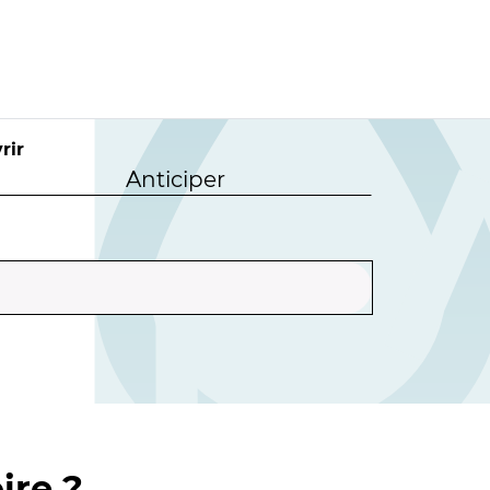
rir
Anticiper
ire ?