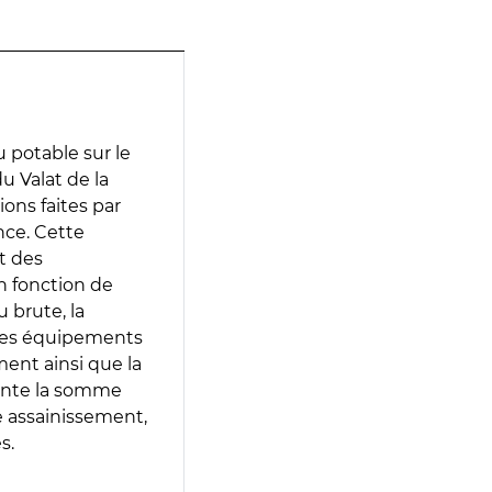
 potable sur le
u Valat de la
ions faites par
nce. Cette
t des
en fonction de
 brute, la
 les équipements
ment ainsi que la
sente la somme
e assainissement,
s.