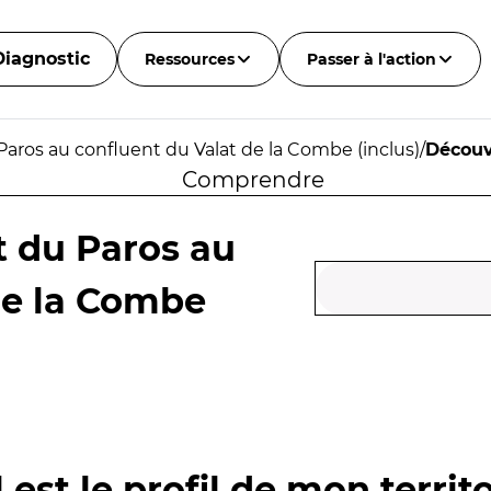
Diagnostic
Ressources
Passer à l'action
Paros au confluent du Valat de la Combe (inclus)
/
Découv
Comprendre
t du Paros au
de la Combe
 est le profil de mon territo