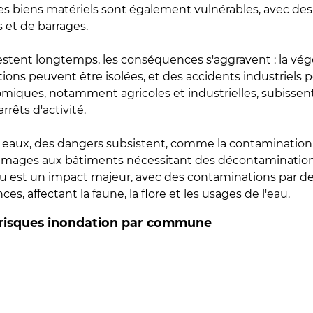
 les biens matériels sont également vulnérables, avec des
 et de barrages.
estent longtemps, les conséquences s'aggravent : la vé
tions peuvent être isolées, et des accidents industriels 
omiques, notamment agricoles et industrielles, subissen
rrêts d'activité.
es eaux, des dangers subsistent, comme la contamination
mmages aux bâtiments nécessitant des décontaminations
eau est un impact majeur, avec des contaminations par d
es, affectant la faune, la flore et les usages de l'eau.
 risques inondation par commune