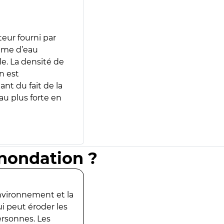
teur fourni par
lume d’eau
e. La densité de
n est
ant du fait de la
u plus forte en
inondation ?
environnement et la
ui peut éroder les
ersonnes. Les