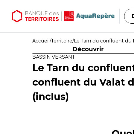
Aller au contenu principal
Aller au menu principal
Accueil
/
Territoire
/
Le Tarn du confluent du 
Découvrir
BASSIN VERSANT
Le Tarn du confluen
confluent du Valat 
(inclus)
Quel