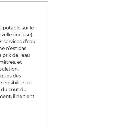
 potable sur le
velle (incluse).
es services d’eau
e n’est pas
prix de l’eau
amètres, et
pulation,
iques des
 sensibilité du
 du coût du
ent, il ne tient