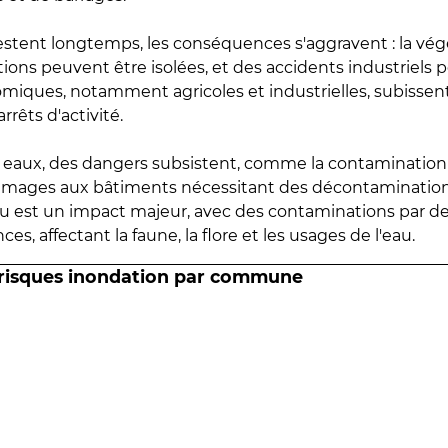
estent longtemps, les conséquences s'aggravent : la vé
tions peuvent être isolées, et des accidents industriels 
omiques, notamment agricoles et industrielles, subissen
rrêts d'activité.
es eaux, des dangers subsistent, comme la contamination
mmages aux bâtiments nécessitant des décontaminations
eau est un impact majeur, avec des contaminations par d
es, affectant la faune, la flore et les usages de l'eau.
 risques inondation par commune