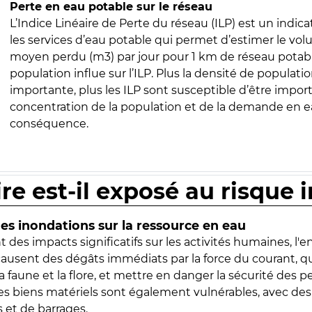
Perte en eau potable sur le réseau
L’Indice Linéaire de Perte du réseau (ILP) est un indica
les services d’eau potable qui permet d’estimer le vo
moyen perdu (m3) par jour pour 1 km de réseau potabl
population influe sur l’ILP. Plus la densité de populatio
importante, plus les ILP sont susceptible d’être import
concentration de la population et de la demande en ea
conséquence.
ire est-il exposé au risque 
s inondations sur la ressource en eau
 des impacts significatifs sur les activités humaines, l'
 causent des dégâts immédiats par la force du courant, q
 faune et la flore, et mettre en danger la sécurité des p
 les biens matériels sont également vulnérables, avec des
 et de barrages.