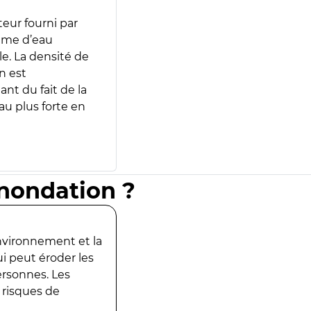
teur fourni par
lume d’eau
e. La densité de
n est
ant du fait de la
u plus forte en
inondation ?
environnement et la
ui peut éroder les
ersonnes. Les
 risques de