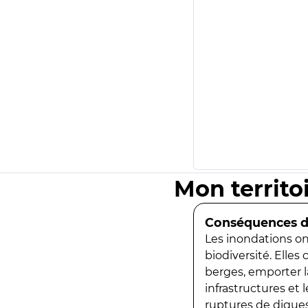
Mon territo
Conséquences de
Les inondations ont
biodiversité. Elles
berges, emporter la
infrastructures et
ruptures de digues