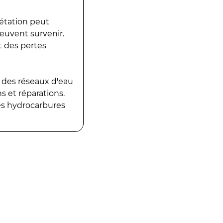
gétation peut
peuvent survenir.
t des pertes
 des réseaux d'eau
 et réparations.
es hydrocarbures