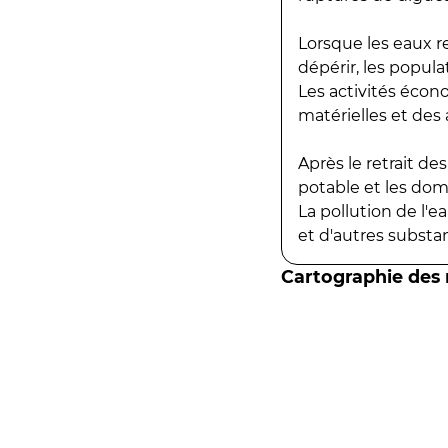
Lorsque les eaux r
dépérir, les popula
Les activités écon
matérielles et des a
Après le retrait d
potable et les do
La pollution de l'
et d'autres substanc
Cartographie des