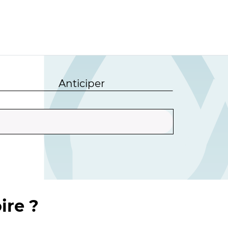
Anticiper
ire ?