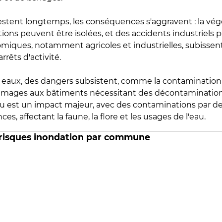
estent longtemps, les conséquences s'aggravent : la vé
tions peuvent être isolées, et des accidents industriels 
omiques, notamment agricoles et industrielles, subissen
rrêts d'activité.
es eaux, des dangers subsistent, comme la contamination
mmages aux bâtiments nécessitant des décontaminations
eau est un impact majeur, avec des contaminations par d
es, affectant la faune, la flore et les usages de l'eau.
 risques inondation par commune