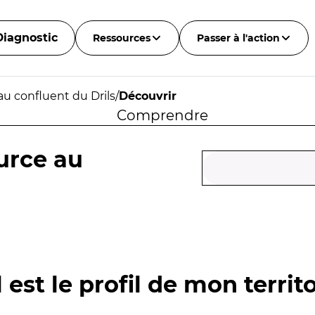
Diagnostic
Ressources
Passer à l'action
au confluent du Drils
/
Découvrir
Comprendre
urce au
 est le profil de mon territo