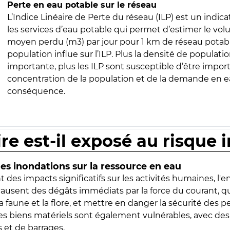
Perte en eau potable sur le réseau
L’Indice Linéaire de Perte du réseau (ILP) est un indica
les services d’eau potable qui permet d’estimer le vo
moyen perdu (m3) par jour pour 1 km de réseau potabl
population influe sur l’ILP. Plus la densité de populatio
importante, plus les ILP sont susceptible d’être import
concentration de la population et de la demande en ea
conséquence.
ire est-il exposé au risque 
s inondations sur la ressource en eau
 des impacts significatifs sur les activités humaines, l'
 causent des dégâts immédiats par la force du courant, q
 faune et la flore, et mettre en danger la sécurité des p
 les biens matériels sont également vulnérables, avec des
 et de barrages.