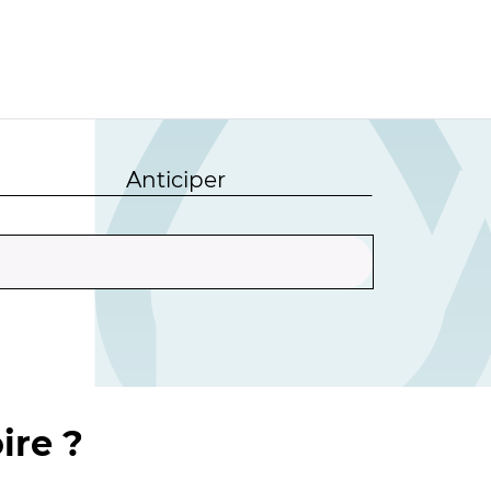
Anticiper
ire ?