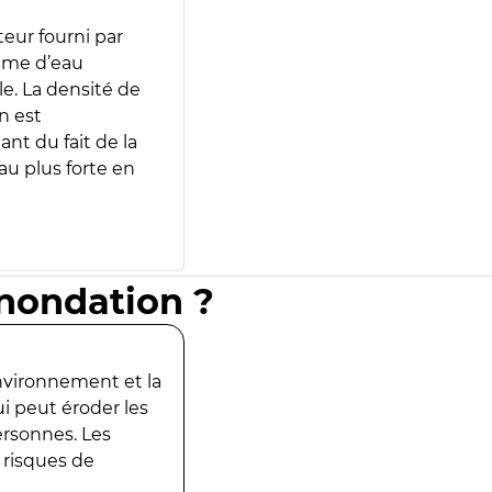
teur fourni par
lume d’eau
e. La densité de
n est
ant du fait de la
u plus forte en
inondation ?
environnement et la
ui peut éroder les
ersonnes. Les
 risques de