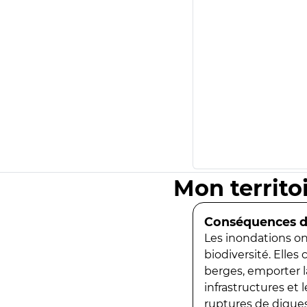
Mon territo
Conséquences de
Les inondations ont
biodiversité. Elles
berges, emporter la
infrastructures et
ruptures de digues