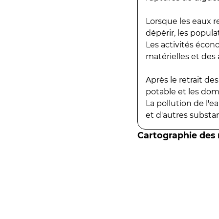
Lorsque les eaux r
dépérir, les popula
Les activités écon
matérielles et des a
Après le retrait d
potable et les do
La pollution de l'
et d'autres substanc
Cartographie des