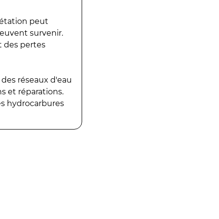
gétation peut
peuvent survenir.
t des pertes
 des réseaux d'eau
 et réparations.
es hydrocarbures