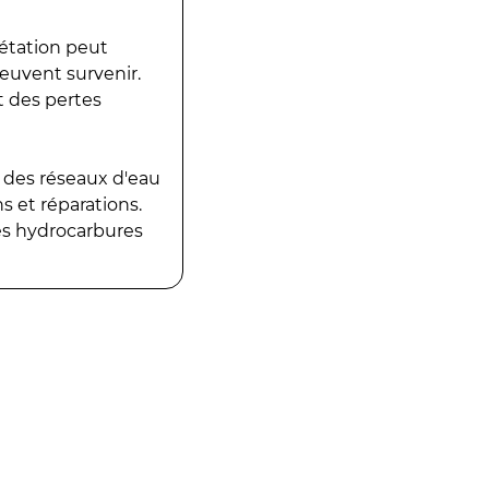
gétation peut
peuvent survenir.
t des pertes
 des réseaux d'eau
 et réparations.
es hydrocarbures