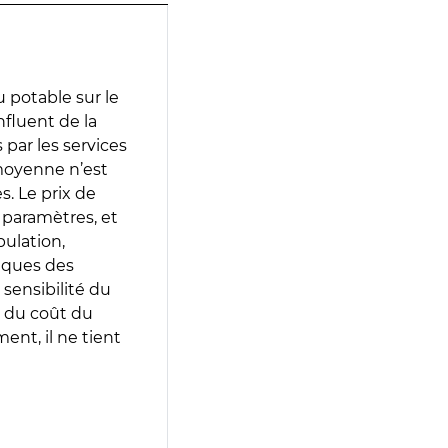
 potable sur le
nfluent de la
 par les services
moyenne n’est
. Le prix de
s paramètres, et
pulation,
iques des
 sensibilité du
 du coût du
ent, il ne tient