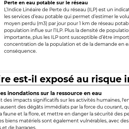
Perte en eau potable sur le réseau
L’Indice Linéaire de Perte du réseau (ILP) est un indica
les services d’eau potable qui permet d’estimer le vo
moyen perdu (m3) par jour pour 1 km de réseau potabl
population influe sur l’ILP. Plus la densité de populatio
importante, plus les ILP sont susceptible d’être import
concentration de la population et de la demande en ea
conséquence.
ire est-il exposé au risque 
s inondations sur la ressource en eau
 des impacts significatifs sur les activités humaines, l'
 causent des dégâts immédiats par la force du courant, q
 faune et la flore, et mettre en danger la sécurité des p
 les biens matériels sont également vulnérables, avec des
 et de barrages.