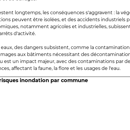
estent longtemps, les conséquences s'aggravent : la vé
tions peuvent être isolées, et des accidents industriels 
omiques, notamment agricoles et industrielles, subissen
rrêts d'activité.
es eaux, des dangers subsistent, comme la contamination
mmages aux bâtiments nécessitant des décontaminations
eau est un impact majeur, avec des contaminations par d
es, affectant la faune, la flore et les usages de l'eau.
 risques inondation par commune