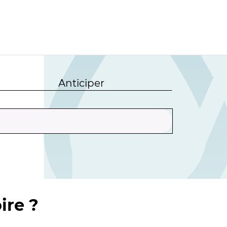
Anticiper
ire ?