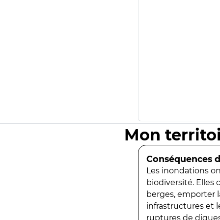
Mon territo
Conséquences de
Les inondations ont
biodiversité. Elles
berges, emporter la
infrastructures et
ruptures de digues