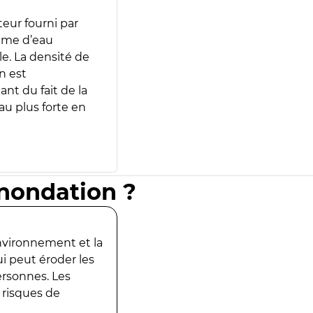
teur fourni par
lume d’eau
e. La densité de
n est
ant du fait de la
u plus forte en
inondation ?
environnement et la
ui peut éroder les
ersonnes. Les
 risques de