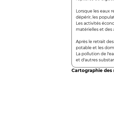
Lorsque les eaux r
dépérir, les popula
Les activités écon
matérielles et des a
Après le retrait d
potable et les do
La pollution de l'
et d'autres substanc
Cartographie des