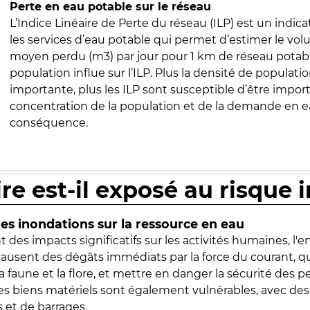
Perte en eau potable sur le réseau
L’Indice Linéaire de Perte du réseau (ILP) est un indica
les services d’eau potable qui permet d’estimer le vo
moyen perdu (m3) par jour pour 1 km de réseau potabl
population influe sur l’ILP. Plus la densité de populatio
importante, plus les ILP sont susceptible d’être import
concentration de la population et de la demande en ea
conséquence.
ire est-il exposé au risque 
s inondations sur la ressource en eau
 des impacts significatifs sur les activités humaines, l'
 causent des dégâts immédiats par la force du courant, q
 faune et la flore, et mettre en danger la sécurité des p
 les biens matériels sont également vulnérables, avec des
 et de barrages.