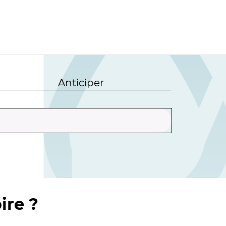
Anticiper
ire ?