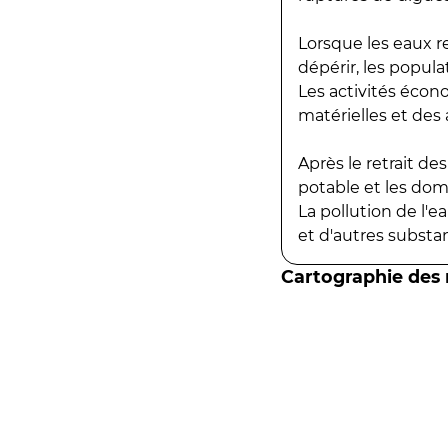
Lorsque les eaux r
dépérir, les popula
Les activités écon
matérielles et des a
Après le retrait d
potable et les do
La pollution de l'
et d'autres substanc
Cartographie des