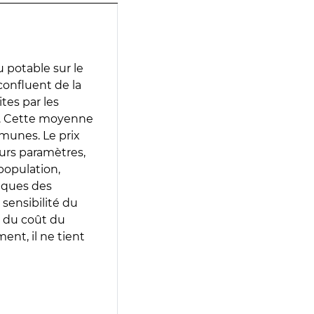
 potable sur le
confluent de la
ites par les
e. Cette moyenne
munes. Le prix
eurs paramètres,
population,
iques des
 sensibilité du
 du coût du
ent, il ne tient