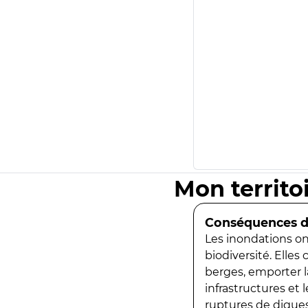
Mon territo
Conséquences de
Les inondations ont
biodiversité. Elles
berges, emporter la
infrastructures et
ruptures de digues