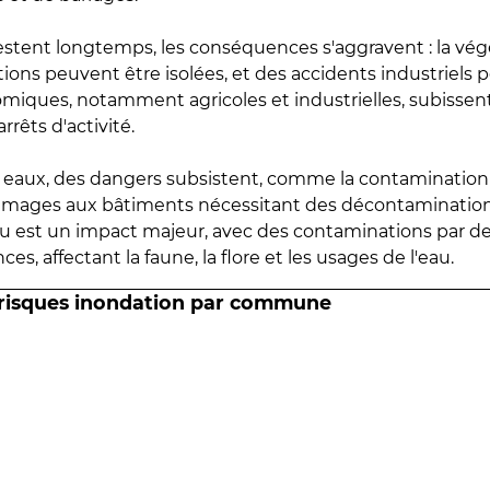
estent longtemps, les conséquences s'aggravent : la vé
tions peuvent être isolées, et des accidents industriels 
omiques, notamment agricoles et industrielles, subissen
rrêts d'activité.
es eaux, des dangers subsistent, comme la contamination
mmages aux bâtiments nécessitant des décontaminations
eau est un impact majeur, avec des contaminations par d
es, affectant la faune, la flore et les usages de l'eau.
 risques inondation par commune