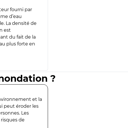
teur fourni par
lume d’eau
e. La densité de
n est
ant du fait de la
u plus forte en
inondation ?
environnement et la
ui peut éroder les
ersonnes. Les
 risques de