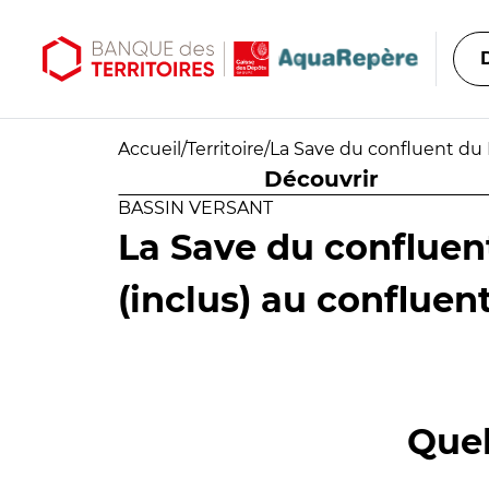
Aller au contenu principal
Aller au menu principal
Accueil
/
Territoire
/
La Save du confluent du 
Découvrir
BASSIN VERSANT
La Save du confluen
(inclus) au confluen
Quel