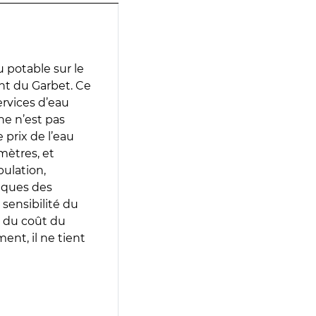
 potable sur le
ent du Garbet. Ce
services d’eau
e n’est pas
prix de l’eau
amètres, et
pulation,
iques des
 sensibilité du
 du coût du
ent, il ne tient