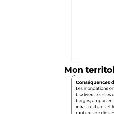
Mon territo
Conséquences de
Les inondations ont
biodiversité. Elles
berges, emporter la
infrastructures et
ruptures de digues