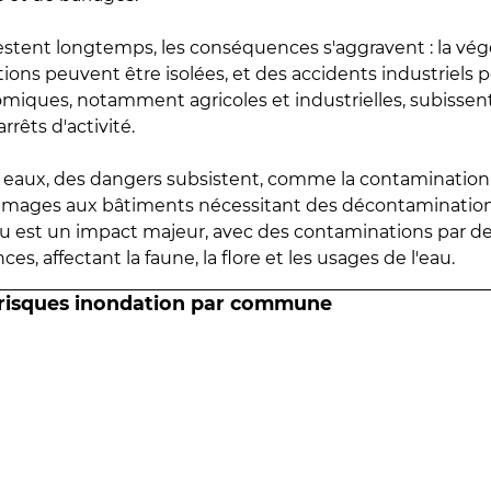
estent longtemps, les conséquences s'aggravent : la vé
tions peuvent être isolées, et des accidents industriels 
omiques, notamment agricoles et industrielles, subissen
rrêts d'activité.
es eaux, des dangers subsistent, comme la contamination
mmages aux bâtiments nécessitant des décontaminations
eau est un impact majeur, avec des contaminations par d
es, affectant la faune, la flore et les usages de l'eau.
 risques inondation par commune