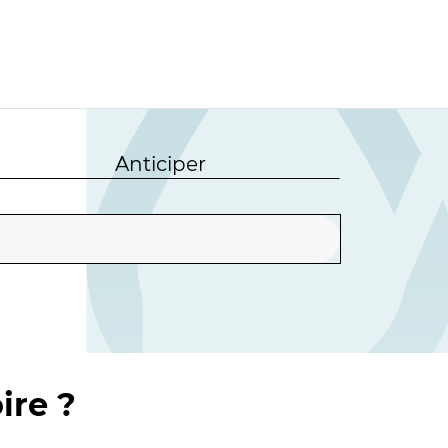
Anticiper
ire ?