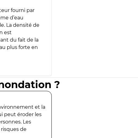
teur fourni par
lume d’eau
e. La densité de
n est
ant du fait de la
u plus forte en
inondation ?
environnement et la
ui peut éroder les
ersonnes. Les
 risques de