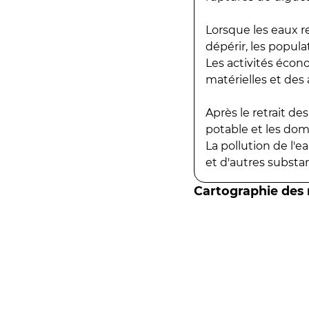
Lorsque les eaux r
dépérir, les popula
Les activités écon
matérielles et des a
Après le retrait d
potable et les do
La pollution de l'
et d'autres substanc
Cartographie des