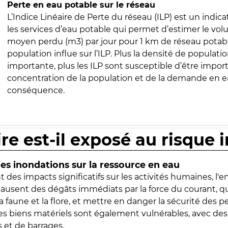
Perte en eau potable sur le réseau
L’Indice Linéaire de Perte du réseau (ILP) est un indica
les services d’eau potable qui permet d’estimer le vo
moyen perdu (m3) par jour pour 1 km de réseau potabl
population influe sur l’ILP. Plus la densité de populatio
importante, plus les ILP sont susceptible d’être import
concentration de la population et de la demande en ea
conséquence.
ire est-il exposé au risque 
s inondations sur la ressource en eau
 des impacts significatifs sur les activités humaines, l'
 causent des dégâts immédiats par la force du courant, q
 faune et la flore, et mettre en danger la sécurité des p
 les biens matériels sont également vulnérables, avec des
 et de barrages.