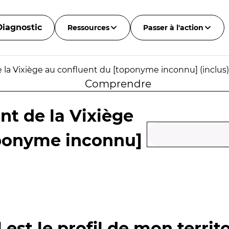
Diagnostic
Ressources
Passer à l'action
e la Vixiège au confluent du [toponyme inconnu] (inclus)
Comprendre
ent de la Vixiège
oponyme inconnu]
 est le profil de mon territo