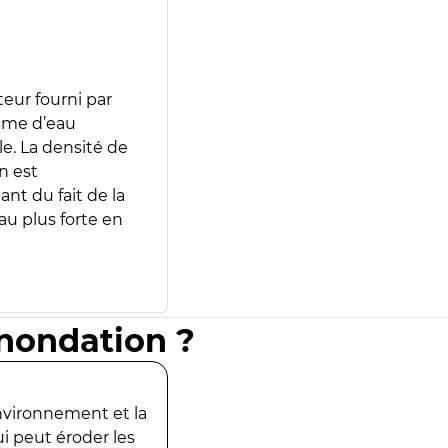
teur fourni par
lume d’eau
e. La densité de
n est
ant du fait de la
u plus forte en
inondation ?
environnement et la
ui peut éroder les