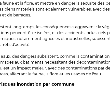
 faune et la flore, et mettre en danger la sécurité des p
 les biens matériels sont également vulnérables, avec des
 et de barrages.
estent longtemps, les conséquences s'aggravent : la vé
tions peuvent être isolées, et des accidents industriels 
omiques, notamment agricoles et industrielles, subissen
rrêts d'activité.
es eaux, des dangers subsistent, comme la contamination
mmages aux bâtiments nécessitant des décontaminations
eau est un impact majeur, avec des contaminations par d
es, affectant la faune, la flore et les usages de l'eau.
 risques inondation par commune