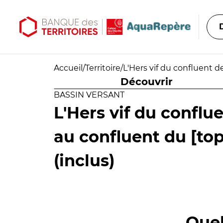
Aller au contenu principal
Aller au menu principal
Accueil
/
Territoire
/
L'Hers vif du confluent d
Découvrir
BASSIN VERSANT
L'Hers vif du conflu
au confluent du [t
(inclus)
Quel