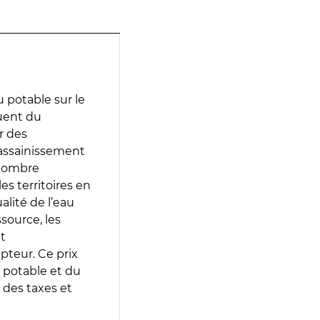
 potable sur le
luent du
r des
d’assainissement
 nombre
es territoires en
lité de l’eau
source, les
t
epteur. Ce prix
 potable et du
 des taxes et