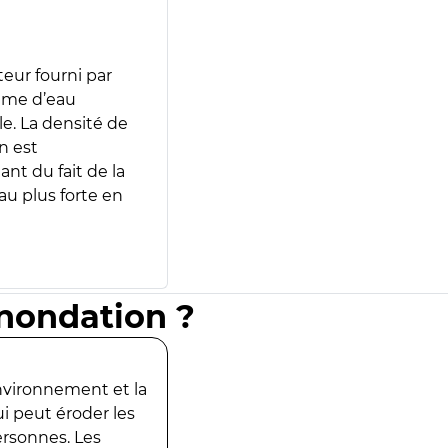
teur fourni par
lume d’eau
e. La densité de
n est
ant du fait de la
u plus forte en
inondation ?
environnement et la
ui peut éroder les
ersonnes. Les