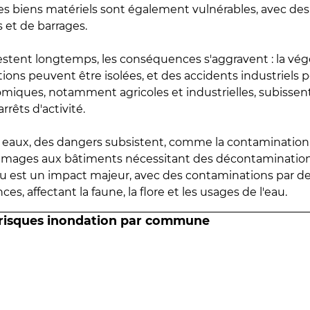
 les biens matériels sont également vulnérables, avec des
 et de barrages.
estent longtemps, les conséquences s'aggravent : la vé
tions peuvent être isolées, et des accidents industriels 
omiques, notamment agricoles et industrielles, subissen
rrêts d'activité.
es eaux, des dangers subsistent, comme la contamination
mmages aux bâtiments nécessitant des décontaminations
eau est un impact majeur, avec des contaminations par d
es, affectant la faune, la flore et les usages de l'eau.
 risques inondation par commune