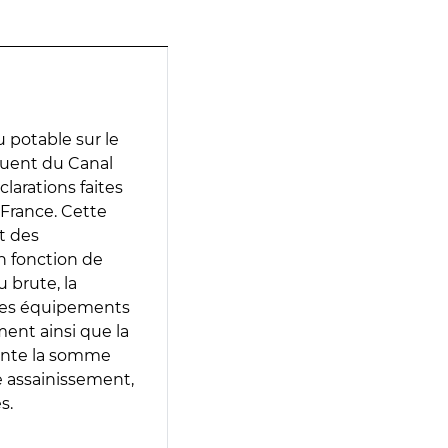
 potable sur le
fluent du Canal
clarations faites
 France. Cette
t des
en fonction de
 brute, la
 les équipements
ment ainsi que la
sente la somme
e assainissement,
s.