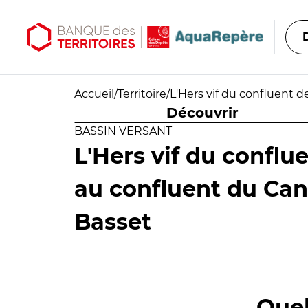
Aller au contenu principal
Aller au menu principal
Accueil
/
Territoire
/
L'Hers vif du confluent 
Découvrir
BASSIN VERSANT
L'Hers vif du conflu
au confluent du Can
Basset
Quel