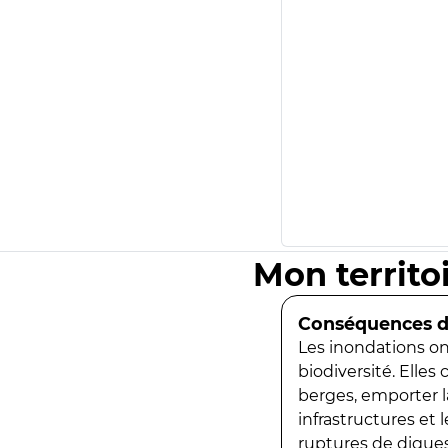
Mon territo
Conséquences de
Les inondations ont
biodiversité. Elles
berges, emporter la
infrastructures et
ruptures de digues