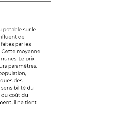
 potable sur le
onfluent de
faites par les
e. Cette moyenne
munes. Le prix
eurs paramètres,
population,
iques des
 sensibilité du
 du coût du
ent, il ne tient