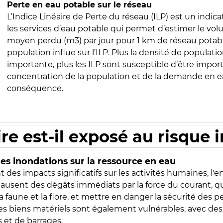
Perte en eau potable sur le réseau
L’Indice Linéaire de Perte du réseau (ILP) est un indica
les services d’eau potable qui permet d’estimer le vo
moyen perdu (m3) par jour pour 1 km de réseau potabl
population influe sur l’ILP. Plus la densité de populatio
importante, plus les ILP sont susceptible d’être import
concentration de la population et de la demande en ea
conséquence.
ire est-il exposé au risque 
s inondations sur la ressource en eau
 des impacts significatifs sur les activités humaines, l'
 causent des dégâts immédiats par la force du courant, q
 faune et la flore, et mettre en danger la sécurité des p
 les biens matériels sont également vulnérables, avec des
 et de barrages.