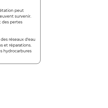
gétation peut
peuvent survenir.
t des pertes
 des réseaux d'eau
 et réparations.
es hydrocarbures