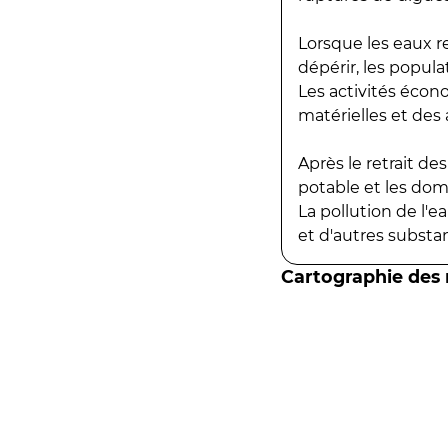
Lorsque les eaux r
dépérir, les popula
Les activités écon
matérielles et des a
Après le retrait d
potable et les do
La pollution de l'
et d'autres substanc
Cartographie des