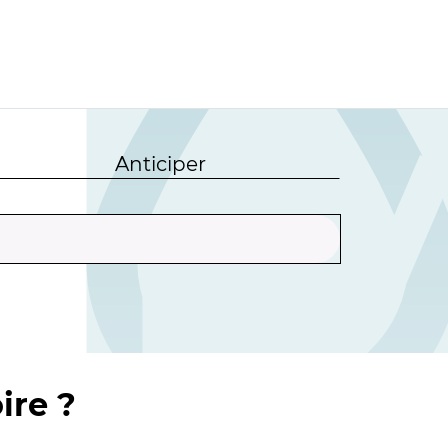
Anticiper
ire ?