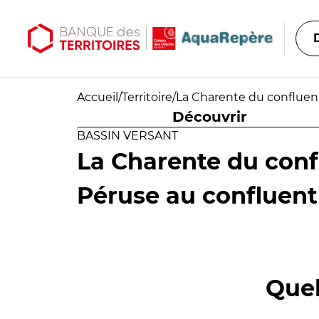
Aller au contenu principal
Aller au menu principal
Accueil
/
Territoire
/
La Charente du confluent
Découvrir
BASSIN VERSANT
La Charente du conf
Péruse au confluent
Quel