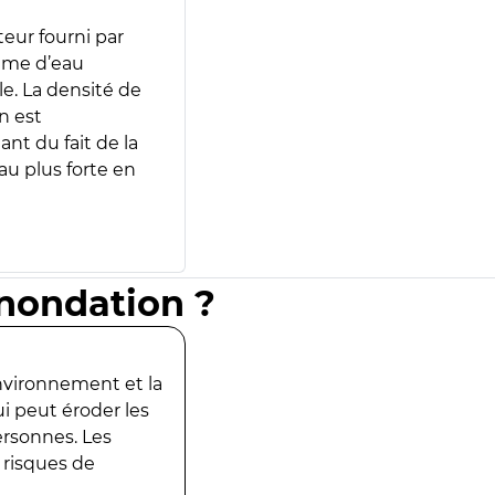
teur fourni par
lume d’eau
e. La densité de
n est
ant du fait de la
u plus forte en
inondation ?
environnement et la
ui peut éroder les
ersonnes. Les
 risques de