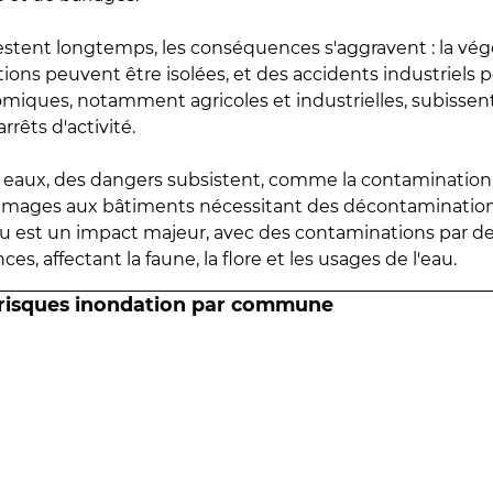
estent longtemps, les conséquences s'aggravent : la vé
tions peuvent être isolées, et des accidents industriels 
omiques, notamment agricoles et industrielles, subissen
rrêts d'activité.
es eaux, des dangers subsistent, comme la contamination
mmages aux bâtiments nécessitant des décontaminations
eau est un impact majeur, avec des contaminations par d
es, affectant la faune, la flore et les usages de l'eau.
 risques inondation par commune