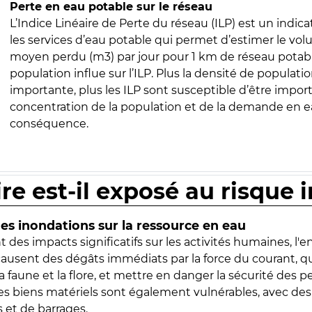
Perte en eau potable sur le réseau
L’Indice Linéaire de Perte du réseau (ILP) est un indica
les services d’eau potable qui permet d’estimer le vo
moyen perdu (m3) par jour pour 1 km de réseau potabl
population influe sur l’ILP. Plus la densité de populatio
importante, plus les ILP sont susceptible d’être import
concentration de la population et de la demande en ea
conséquence.
ire est-il exposé au risque 
s inondations sur la ressource en eau
 des impacts significatifs sur les activités humaines, l'
 causent des dégâts immédiats par la force du courant, q
 faune et la flore, et mettre en danger la sécurité des p
 les biens matériels sont également vulnérables, avec des
 et de barrages.