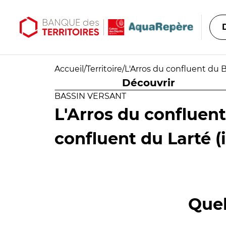
Aller au contenu principal
Aller au menu principal
Accueil
/
Territoire
/
L'Arros du confluent du B
Découvrir
BASSIN VERSANT
L'Arros du confluen
confluent du Larté (
Quel