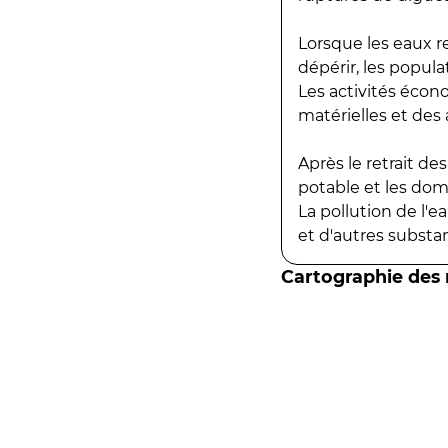
Lorsque les eaux r
dépérir, les popula
Les activités écon
matérielles et des a
Après le retrait d
potable et les do
La pollution de l'
et d'autres substanc
Cartographie des