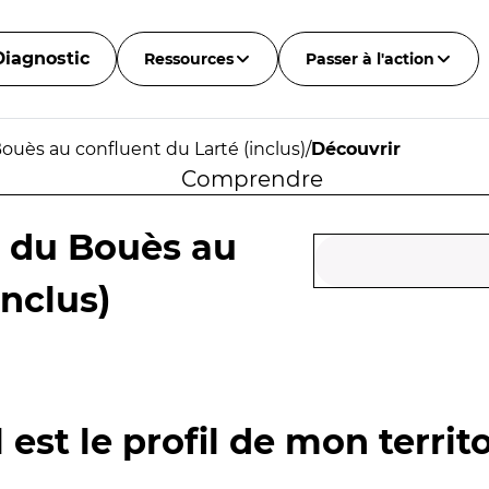
Diagnostic
Ressources
Passer à l'action
ouès au confluent du Larté (inclus)
/
Découvrir
Comprendre
t du Bouès au
inclus)
 est le profil de mon territo