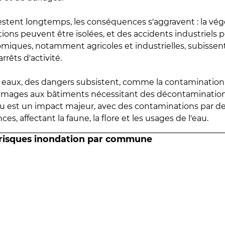
estent longtemps, les conséquences s'aggravent : la vé
tions peuvent être isolées, et des accidents industriels 
omiques, notamment agricoles et industrielles, subissen
rrêts d'activité.
es eaux, des dangers subsistent, comme la contamination
mmages aux bâtiments nécessitant des décontaminations
eau est un impact majeur, avec des contaminations par d
es, affectant la faune, la flore et les usages de l'eau.
 risques inondation par commune