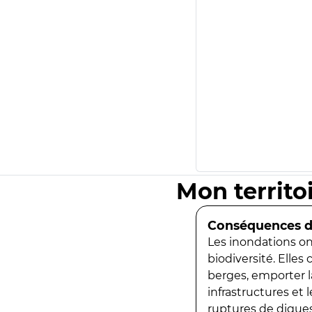
Mon territo
Conséquences de
Les inondations ont
biodiversité. Elles
berges, emporter la
infrastructures et
ruptures de digues