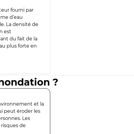
teur fourni par
lume d’eau
e. La densité de
n est
ant du fait de la
u plus forte en
inondation ?
environnement et la
ui peut éroder les
ersonnes. Les
 risques de