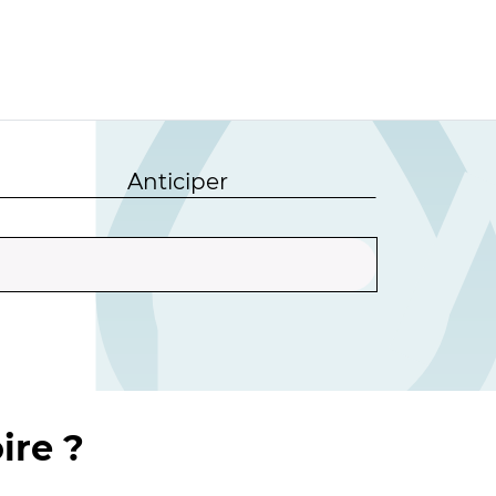
Anticiper
ire ?