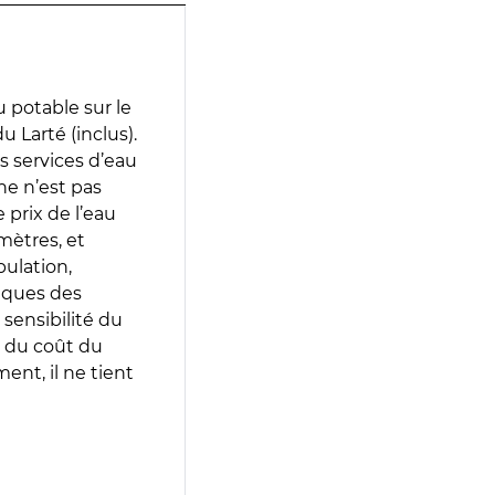
 potable sur le
 Larté (inclus).
es services d’eau
e n’est pas
prix de l’eau
amètres, et
pulation,
iques des
 sensibilité du
 du coût du
ent, il ne tient