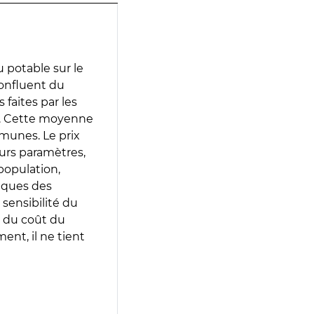
 potable sur le
confluent du
 faites par les
e. Cette moyenne
munes. Le prix
eurs paramètres,
population,
iques des
 sensibilité du
 du coût du
ent, il ne tient