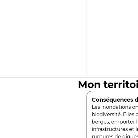
Mon territo
Conséquences de
Les inondations ont
biodiversité. Elles
berges, emporter la
infrastructures et
ruptures de digues