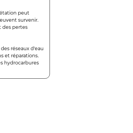
gétation peut
peuvent survenir.
t des pertes
 des réseaux d'eau
 et réparations.
es hydrocarbures