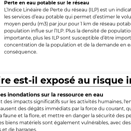
Perte en eau potable sur le réseau
L’Indice Linéaire de Perte du réseau (ILP) est un indica
les services d’eau potable qui permet d’estimer le vo
moyen perdu (m3) par jour pour 1 km de réseau potabl
population influe sur l’ILP. Plus la densité de populatio
importante, plus les ILP sont susceptible d’être import
concentration de la population et de la demande en ea
conséquence.
ire est-il exposé au risque 
s inondations sur la ressource en eau
 des impacts significatifs sur les activités humaines, l'
 causent des dégâts immédiats par la force du courant, q
 faune et la flore, et mettre en danger la sécurité des p
 les biens matériels sont également vulnérables, avec des
 et de barrages.