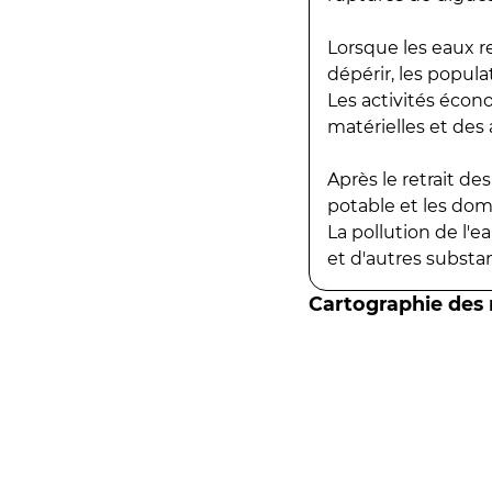
Lorsque les eaux r
dépérir, les popula
Les activités écon
matérielles et des a
Après le retrait d
potable et les do
La pollution de l'
et d'autres substanc
Cartographie des