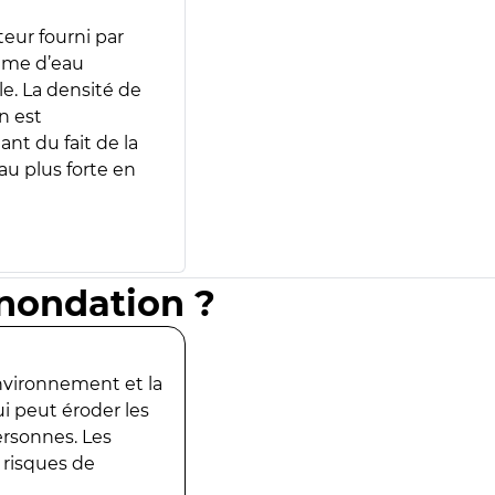
teur fourni par
lume d’eau
e. La densité de
n est
ant du fait de la
u plus forte en
inondation ?
environnement et la
ui peut éroder les
ersonnes. Les
 risques de