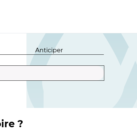
Anticiper
ire ?