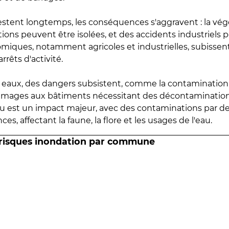
estent longtemps, les conséquences s'aggravent : la vé
tions peuvent être isolées, et des accidents industriels 
omiques, notamment agricoles et industrielles, subissen
rrêts d'activité.
es eaux, des dangers subsistent, comme la contamination
mmages aux bâtiments nécessitant des décontaminations
eau est un impact majeur, avec des contaminations par d
es, affectant la faune, la flore et les usages de l'eau.
 risques inondation par commune