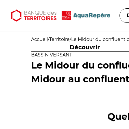
Aller au contenu principal
Aller au menu principal
Accueil
/
Territoire
/
Le Midour du confluent d
Découvrir
BASSIN VERSANT
Le Midour du conflu
Midour au confluent
Quel