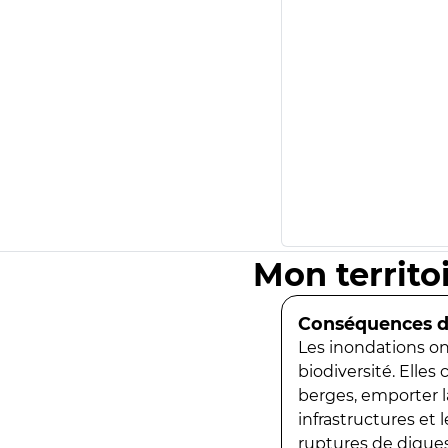
Mon territo
Conséquences de
Les inondations ont
biodiversité. Elles
berges, emporter la
infrastructures et
ruptures de digues