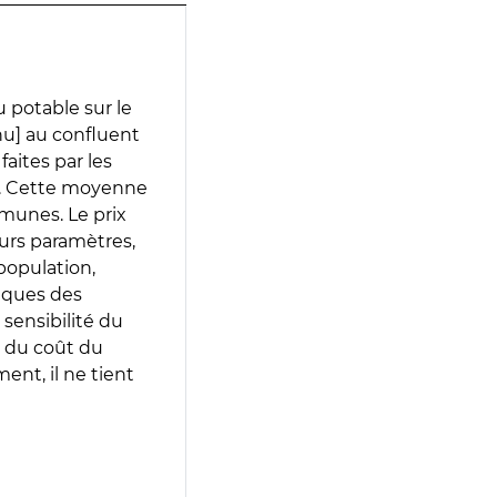
 potable sur le
nu] au confluent
faites par les
e. Cette moyenne
munes. Le prix
eurs paramètres,
population,
iques des
 sensibilité du
 du coût du
ent, il ne tient