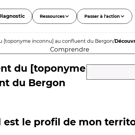
Diagnostic
Ressources
Passer à l'action
u [toponyme inconnu] au confluent du Bergon
/
Découvr
Comprendre
ent du [toponyme
ent du Bergon
 est le profil de mon territo