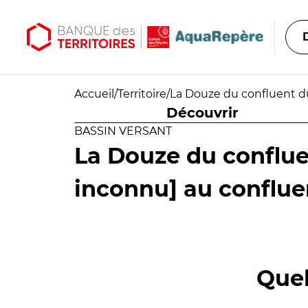
Aller au contenu principal
Aller au menu principal
Accueil
/
Territoire
/
La Douze du confluent d
Découvrir
BASSIN VERSANT
La Douze du conflu
inconnu] au conflu
Quel