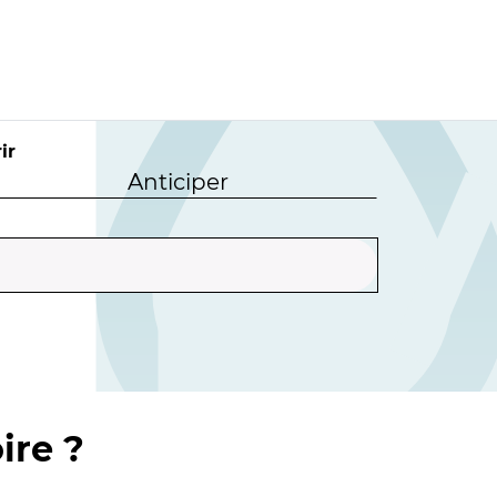
ir
Anticiper
ire ?