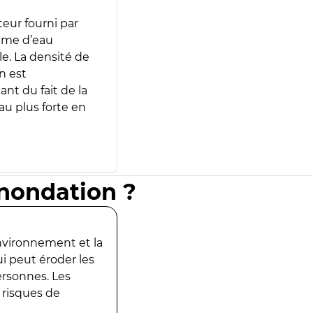
teur fourni par
lume d’eau
e. La densité de
n est
ant du fait de la
u plus forte en
inondation ?
environnement et la
ui peut éroder les
ersonnes. Les
 risques de