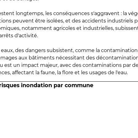
estent longtemps, les conséquences s'aggravent : la vé
tions peuvent être isolées, et des accidents industriels 
omiques, notamment agricoles et industrielles, subissen
rrêts d'activité.
es eaux, des dangers subsistent, comme la contamination
mmages aux bâtiments nécessitant des décontaminations
eau est un impact majeur, avec des contaminations par d
es, affectant la faune, la flore et les usages de l'eau.
 risques inondation par commune