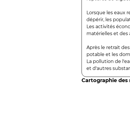
Lorsque les eaux r
dépérir, les popula
Les activités écon
matérielles et des a
Après le retrait d
potable et les do
La pollution de l'
et d'autres substanc
Cartographie des