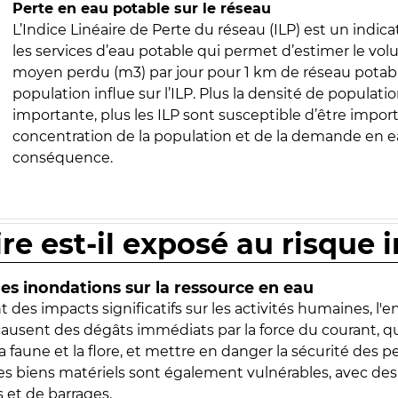
Perte en eau potable sur le réseau
L’Indice Linéaire de Perte du réseau (ILP) est un indica
les services d’eau potable qui permet d’estimer le vo
moyen perdu (m3) par jour pour 1 km de réseau potabl
population influe sur l’ILP. Plus la densité de populatio
importante, plus les ILP sont susceptible d’être import
concentration de la population et de la demande en ea
conséquence.
ire est-il exposé au risque 
s inondations sur la ressource en eau
 des impacts significatifs sur les activités humaines, l'
 causent des dégâts immédiats par la force du courant, q
 faune et la flore, et mettre en danger la sécurité des p
 les biens matériels sont également vulnérables, avec des
 et de barrages.