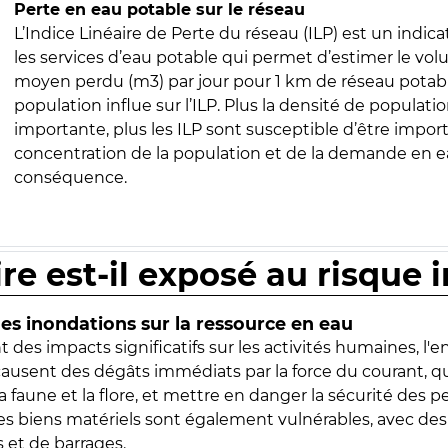
Perte en eau potable sur le réseau
L’Indice Linéaire de Perte du réseau (ILP) est un indica
les services d’eau potable qui permet d’estimer le vo
moyen perdu (m3) par jour pour 1 km de réseau potabl
population influe sur l’ILP. Plus la densité de populatio
importante, plus les ILP sont susceptible d’être import
concentration de la population et de la demande en ea
conséquence.
ire est-il exposé au risque 
s inondations sur la ressource en eau
 des impacts significatifs sur les activités humaines, l'
 causent des dégâts immédiats par la force du courant, q
 faune et la flore, et mettre en danger la sécurité des p
 les biens matériels sont également vulnérables, avec des
 et de barrages.