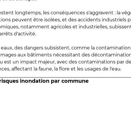
estent longtemps, les conséquences s'aggravent : la vé
tions peuvent être isolées, et des accidents industriels 
omiques, notamment agricoles et industrielles, subissen
rrêts d'activité.
es eaux, des dangers subsistent, comme la contamination
mmages aux bâtiments nécessitant des décontaminations
eau est un impact majeur, avec des contaminations par d
es, affectant la faune, la flore et les usages de l'eau.
 risques inondation par commune