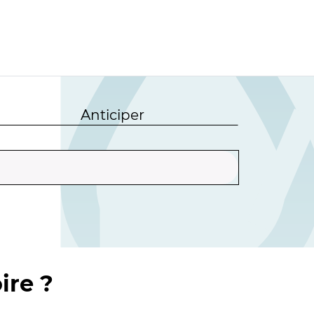
Anticiper
ire ?