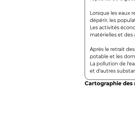
Lorsque les eaux r
dépérir, les popula
Les activités écon
matérielles et des a
Après le retrait d
potable et les do
La pollution de l'
et d'autres substanc
Cartographie des