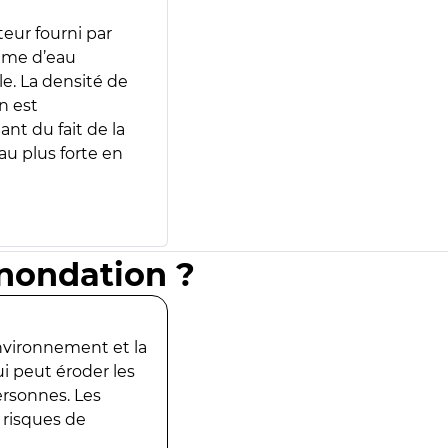
teur fourni par
lume d’eau
e. La densité de
n est
ant du fait de la
u plus forte en
inondation ?
environnement et la
ui peut éroder les
ersonnes. Les
 risques de