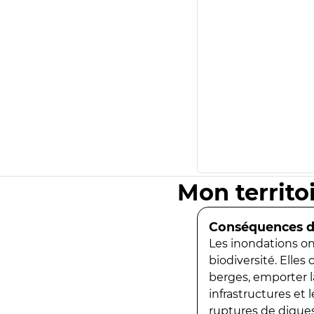
Mon territo
Conséquences de
Les inondations ont
biodiversité. Elles
berges, emporter la
infrastructures et
ruptures de digues