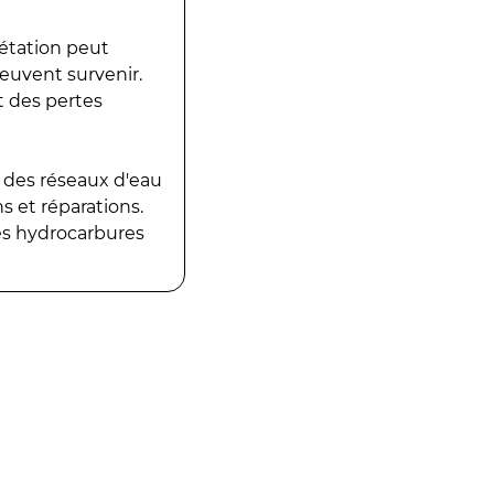
gétation peut
peuvent survenir.
t des pertes
 des réseaux d'eau
 et réparations.
es hydrocarbures