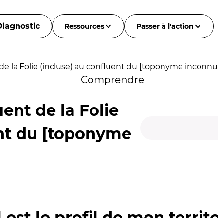
Diagnostic
Ressources
Passer à l'action
e la Folie (incluse) au confluent du [toponyme inconnu]
Comprendre
ent de la Folie
ent du [toponyme
 est le profil de mon territo