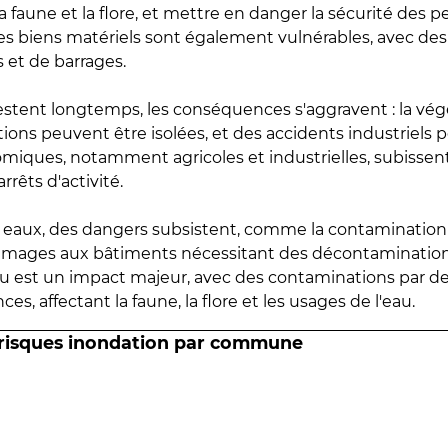
 faune et la flore, et mettre en danger la sécurité des p
 les biens matériels sont également vulnérables, avec des
 et de barrages.
estent longtemps, les conséquences s'aggravent : la vé
tions peuvent être isolées, et des accidents industriels 
omiques, notamment agricoles et industrielles, subissen
rrêts d'activité.
es eaux, des dangers subsistent, comme la contamination
mmages aux bâtiments nécessitant des décontaminations
eau est un impact majeur, avec des contaminations par d
es, affectant la faune, la flore et les usages de l'eau.
 risques inondation par commune