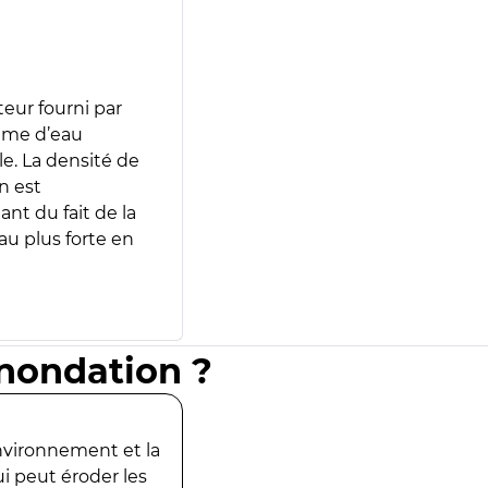
teur fourni par
lume d’eau
e. La densité de
n est
ant du fait de la
u plus forte en
inondation ?
environnement et la
ui peut éroder les