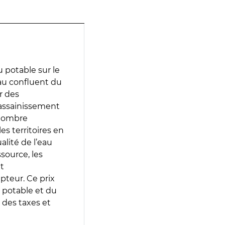
 potable sur le
 au confluent du
r des
d’assainissement
 nombre
es territoires en
lité de l’eau
source, les
t
epteur. Ce prix
 potable et du
 des taxes et