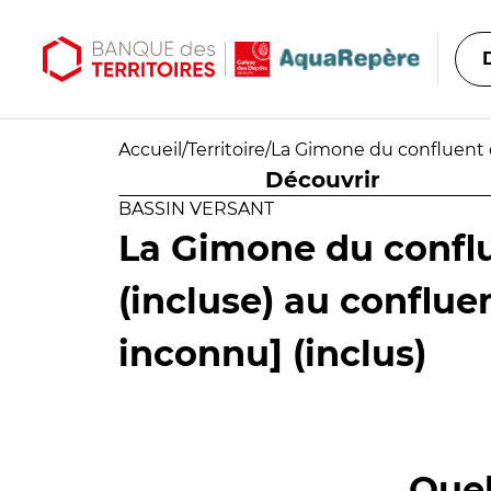
Aller au contenu principal
Aller au menu principal
Accueil
/
Territoire
/
La Gimone du confluent d
Découvrir
BASSIN VERSANT
La Gimone du conflu
(incluse) au conflu
inconnu] (inclus)
Quel