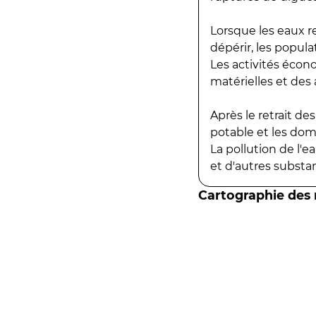
Lorsque les eaux r
dépérir, les popula
Les activités écon
matérielles et des a
Après le retrait d
potable et les do
La pollution de l'
et d'autres substanc
Cartographie des