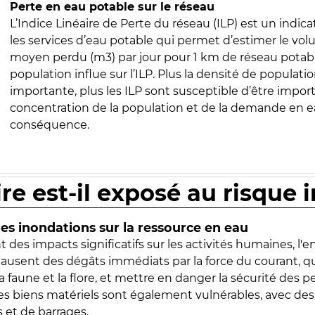
Perte en eau potable sur le réseau
L’Indice Linéaire de Perte du réseau (ILP) est un indica
les services d’eau potable qui permet d’estimer le vo
moyen perdu (m3) par jour pour 1 km de réseau potabl
population influe sur l’ILP. Plus la densité de populatio
importante, plus les ILP sont susceptible d’être import
concentration de la population et de la demande en ea
conséquence.
ire est-il exposé au risque 
s inondations sur la ressource en eau
 des impacts significatifs sur les activités humaines, l'
 causent des dégâts immédiats par la force du courant, q
 faune et la flore, et mettre en danger la sécurité des p
 les biens matériels sont également vulnérables, avec des
 et de barrages.