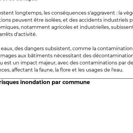
estent longtemps, les conséquences s'aggravent : la vé
tions peuvent être isolées, et des accidents industriels 
omiques, notamment agricoles et industrielles, subissen
rrêts d'activité.
es eaux, des dangers subsistent, comme la contamination
mmages aux bâtiments nécessitant des décontaminations
eau est un impact majeur, avec des contaminations par d
es, affectant la faune, la flore et les usages de l'eau.
 risques inondation par commune