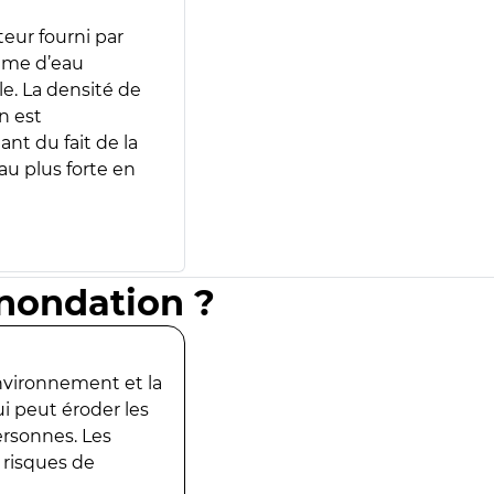
teur fourni par
lume d’eau
e. La densité de
n est
ant du fait de la
u plus forte en
inondation ?
environnement et la
ui peut éroder les
ersonnes. Les
 risques de