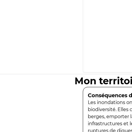
Mon territo
Conséquences de
Les inondations ont
biodiversité. Elles
berges, emporter la
infrastructures et
ruptures de digues