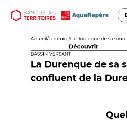
Aller au contenu principal
Aller au menu principal
Accueil
/
Territoire
/
La Durenque de sa source
Découvrir
BASSIN VERSANT
La Durenque de sa 
confluent de la Dure
Quel