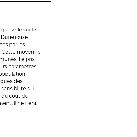
 potable sur le
la Durencuse
ites par les
e. Cette moyenne
munes. Le prix
eurs paramètres,
population,
iques des
 sensibilité du
 du coût du
ent, il ne tient