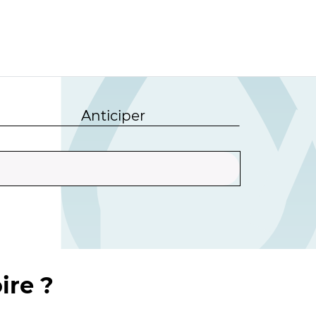
Anticiper
ire ?