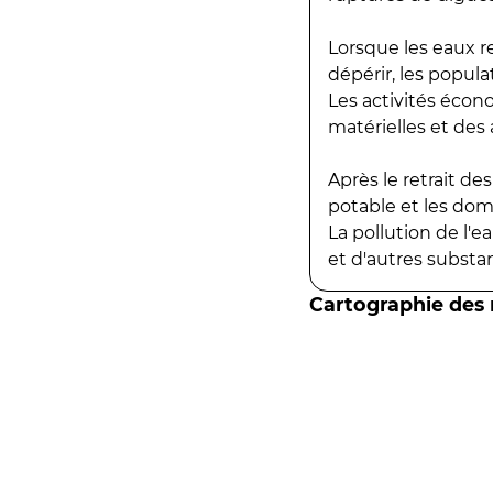
Lorsque les eaux r
dépérir, les popula
Les activités écon
matérielles et des a
Après le retrait d
potable et les do
La pollution de l'
et d'autres substanc
Cartographie des