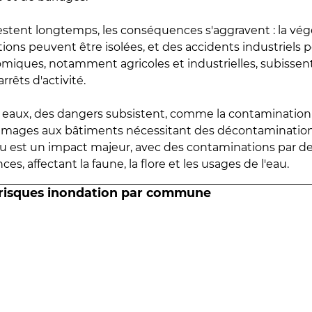
estent longtemps, les conséquences s'aggravent : la vé
tions peuvent être isolées, et des accidents industriels 
omiques, notamment agricoles et industrielles, subissen
rrêts d'activité.
es eaux, des dangers subsistent, comme la contamination
mmages aux bâtiments nécessitant des décontaminations
eau est un impact majeur, avec des contaminations par d
es, affectant la faune, la flore et les usages de l'eau.
 risques inondation par commune