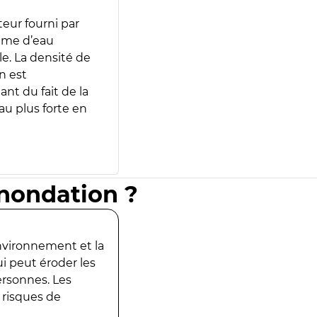
teur fourni par
lume d’eau
e. La densité de
n est
ant du fait de la
u plus forte en
inondation ?
environnement et la
ui peut éroder les
ersonnes. Les
 risques de