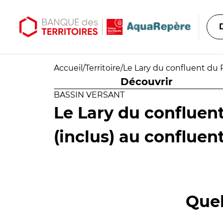
Aller au contenu principal
Aller au menu principal
Accueil
/
Territoire
/
Le Lary du confluent du P
Découvrir
BASSIN VERSANT
Le Lary du confluent
(inclus) au confluen
Quel