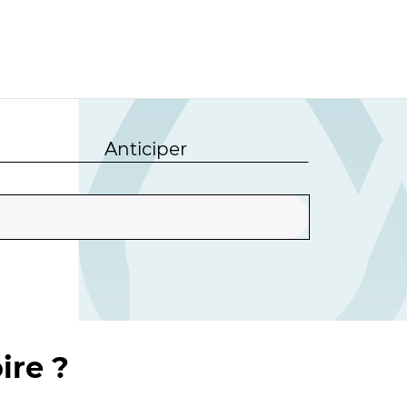
Anticiper
ire ?