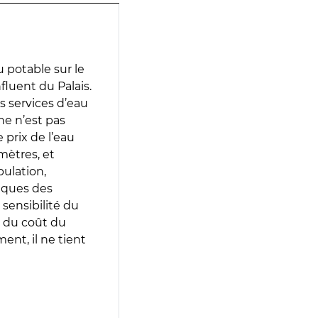
 potable sur le
fluent du Palais.
es services d’eau
e n’est pas
prix de l’eau
amètres, et
pulation,
iques des
 sensibilité du
 du coût du
ent, il ne tient