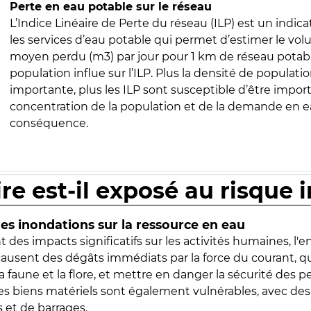
Perte en eau potable sur le réseau
L’Indice Linéaire de Perte du réseau (ILP) est un indica
les services d’eau potable qui permet d’estimer le vo
moyen perdu (m3) par jour pour 1 km de réseau potabl
population influe sur l’ILP. Plus la densité de populatio
importante, plus les ILP sont susceptible d’être import
concentration de la population et de la demande en ea
conséquence.
ire est-il exposé au risque 
s inondations sur la ressource en eau
 des impacts significatifs sur les activités humaines, l'
 causent des dégâts immédiats par la force du courant, q
 faune et la flore, et mettre en danger la sécurité des p
 les biens matériels sont également vulnérables, avec des
 et de barrages.