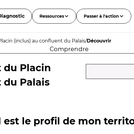
Diagnostic
Ressources
Passer à l'action
lacin (inclus) au confluent du Palais
/
Découvrir
Comprendre
 du Placin
t du Palais
 est le profil de mon territo