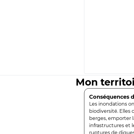
Mon territo
Conséquences de
Les inondations ont
biodiversité. Elles
berges, emporter la
infrastructures et
ruptures de digues