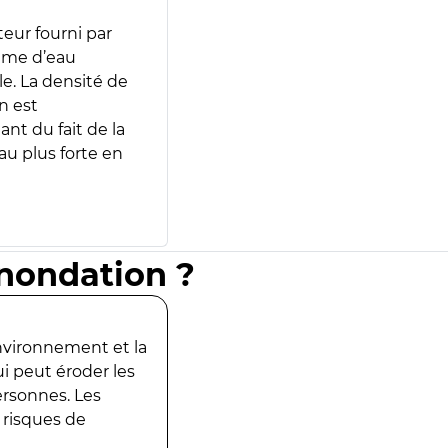
teur fourni par
lume d’eau
e. La densité de
n est
ant du fait de la
u plus forte en
inondation ?
environnement et la
ui peut éroder les
ersonnes. Les
 risques de