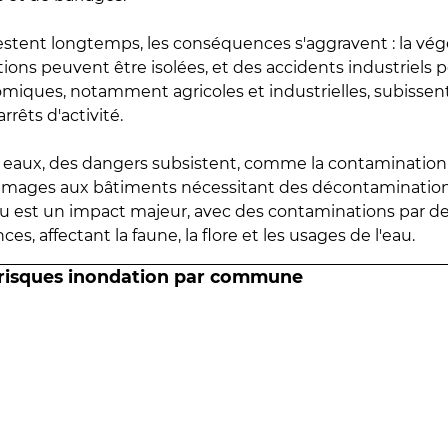
estent longtemps, les conséquences s'aggravent : la vé
tions peuvent être isolées, et des accidents industriels 
omiques, notamment agricoles et industrielles, subissen
rrêts d'activité.
es eaux, des dangers subsistent, comme la contamination
mmages aux bâtiments nécessitant des décontaminations
eau est un impact majeur, avec des contaminations par d
es, affectant la faune, la flore et les usages de l'eau.
 risques inondation par commune