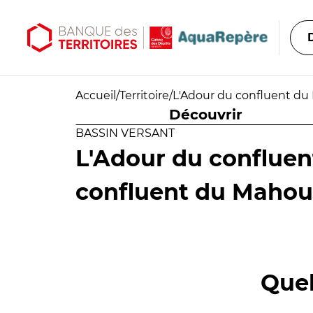
Aller au contenu principal
Aller au menu principal
Accueil
/
Territoire
/
L'Adour du confluent du 
Découvrir
BASSIN VERSANT
L'Adour du confluen
confluent du Mahour
Quel