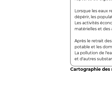
Lorsque les eaux r
dépérir, les popula
Les activités écon
matérielles et des a
Après le retrait d
potable et les do
La pollution de l'
et d'autres substanc
Cartographie des