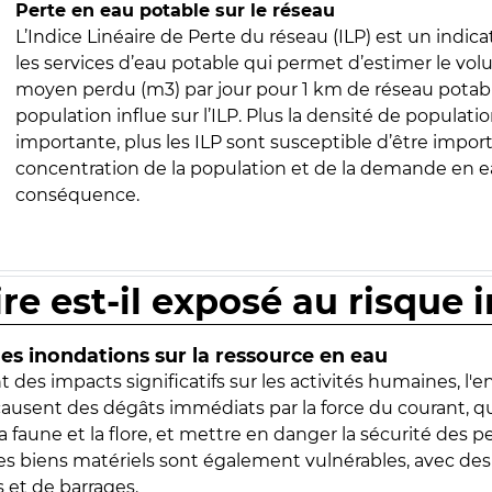
Perte en eau potable sur le réseau
L’Indice Linéaire de Perte du réseau (ILP) est un indica
les services d’eau potable qui permet d’estimer le vo
moyen perdu (m3) par jour pour 1 km de réseau potabl
population influe sur l’ILP. Plus la densité de populatio
importante, plus les ILP sont susceptible d’être import
concentration de la population et de la demande en ea
conséquence.
ire est-il exposé au risque 
s inondations sur la ressource en eau
 des impacts significatifs sur les activités humaines, l'
 causent des dégâts immédiats par la force du courant, q
 faune et la flore, et mettre en danger la sécurité des p
 les biens matériels sont également vulnérables, avec des
 et de barrages.