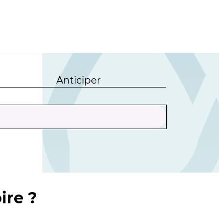
Anticiper
ire ?