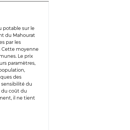
 potable sur le
ent du Mahourat
es par les
e. Cette moyenne
munes. Le prix
eurs paramètres,
population,
iques des
 sensibilité du
 du coût du
ent, il ne tient