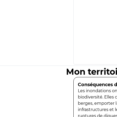
Mon territo
Conséquences de
Les inondations ont
biodiversité. Elles
berges, emporter la
infrastructures et
ruptures de digues