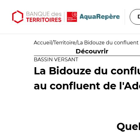
Aller au contenu principal
Aller au menu principal
Accueil
/
Territoire
/
La Bidouze du confluent 
Découvrir
BASSIN VERSANT
La Bidouze du confl
au confluent de l'A
Quel