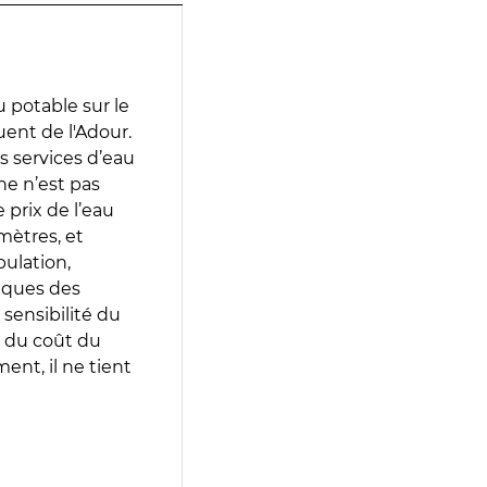
 potable sur le
uent de l'Adour.
es services d’eau
e n’est pas
prix de l’eau
amètres, et
pulation,
iques des
 sensibilité du
 du coût du
ent, il ne tient