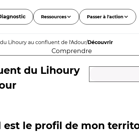
Diagnostic
Ressources
Passer à l'action
du Lihoury au confluent de l'Adour
/
Découvrir
Comprendre
uent du Lihoury
dour
 est le profil de mon territo