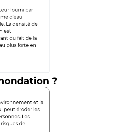
teur fourni par
lume d’eau
e. La densité de
n est
ant du fait de la
u plus forte en
inondation ?
environnement et la
ui peut éroder les
ersonnes. Les
 risques de