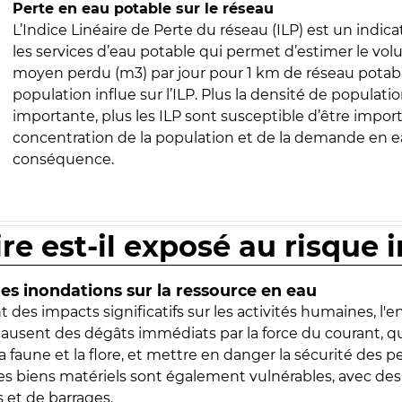
Perte en eau potable sur le réseau
L’Indice Linéaire de Perte du réseau (ILP) est un indica
les services d’eau potable qui permet d’estimer le vo
moyen perdu (m3) par jour pour 1 km de réseau potabl
population influe sur l’ILP. Plus la densité de populatio
importante, plus les ILP sont susceptible d’être import
concentration de la population et de la demande en ea
conséquence.
ire est-il exposé au risque 
s inondations sur la ressource en eau
 des impacts significatifs sur les activités humaines, l'
 causent des dégâts immédiats par la force du courant, q
 faune et la flore, et mettre en danger la sécurité des p
 les biens matériels sont également vulnérables, avec des
 et de barrages.