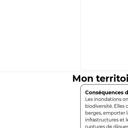
Mon territo
Conséquences de
Les inondations ont
biodiversité. Elles
berges, emporter la
infrastructures et
ruptures de digues