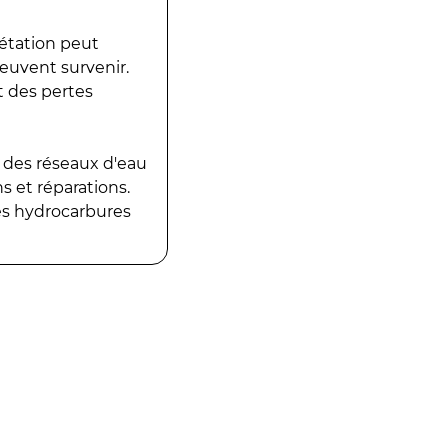
gétation peut
peuvent survenir.
t des pertes
 des réseaux d'eau
 et réparations.
es hydrocarbures