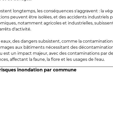
estent longtemps, les conséquences s'aggravent : la vé
tions peuvent être isolées, et des accidents industriels 
omiques, notamment agricoles et industrielles, subissen
rrêts d'activité.
es eaux, des dangers subsistent, comme la contamination
mmages aux bâtiments nécessitant des décontaminations
eau est un impact majeur, avec des contaminations par d
es, affectant la faune, la flore et les usages de l'eau.
 risques inondation par commune