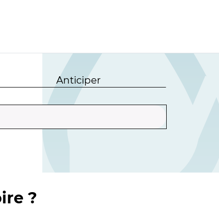
Anticiper
ire ?