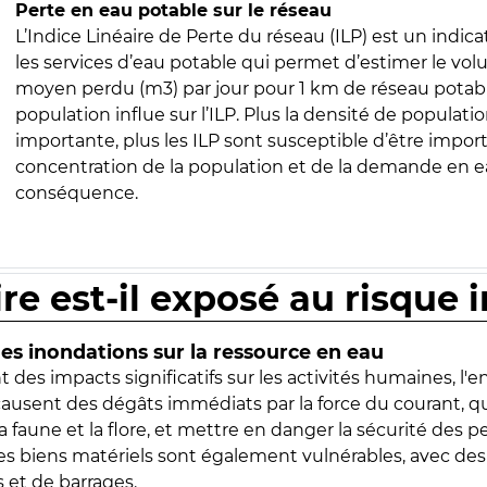
Perte en eau potable sur le réseau
L’Indice Linéaire de Perte du réseau (ILP) est un indica
les services d’eau potable qui permet d’estimer le vo
moyen perdu (m3) par jour pour 1 km de réseau potabl
population influe sur l’ILP. Plus la densité de populatio
importante, plus les ILP sont susceptible d’être import
concentration de la population et de la demande en ea
conséquence.
ire est-il exposé au risque 
s inondations sur la ressource en eau
 des impacts significatifs sur les activités humaines, l'
 causent des dégâts immédiats par la force du courant, q
 faune et la flore, et mettre en danger la sécurité des p
 les biens matériels sont également vulnérables, avec des
 et de barrages.