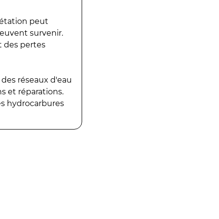
gétation peut
peuvent survenir.
t des pertes
 des réseaux d'eau
 et réparations.
es hydrocarbures