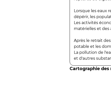
Lorsque les eaux r
dépérir, les popula
Les activités écon
matérielles et des a
Après le retrait d
potable et les do
La pollution de l'
et d'autres substanc
Cartographie des