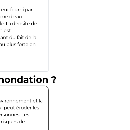
teur fourni par
lume d’eau
e. La densité de
n est
ant du fait de la
u plus forte en
inondation ?
environnement et la
ui peut éroder les
ersonnes. Les
 risques de