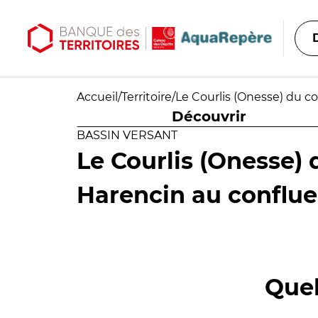
Aller au contenu principal
Aller au menu principal
Accueil
/
Territoire
/
Le Courlis (Onesse) du c
Découvrir
BASSIN VERSANT
Le Courlis (Onesse) 
Harencin au conflue
Quel