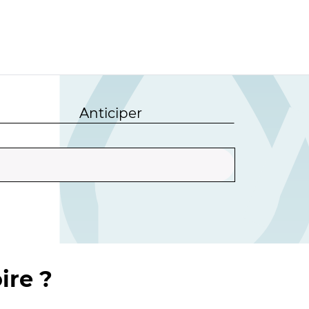
Anticiper
ire ?