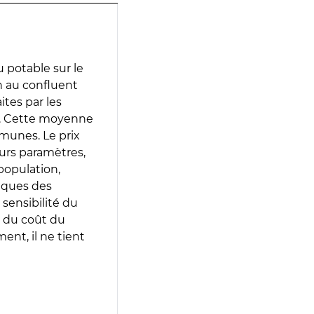
 potable sur le
n au confluent
ites par les
e. Cette moyenne
munes. Le prix
eurs paramètres,
population,
iques des
 sensibilité du
 du coût du
ent, il ne tient