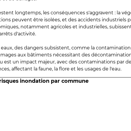
estent longtemps, les conséquences s'aggravent : la vé
tions peuvent être isolées, et des accidents industriels 
omiques, notamment agricoles et industrielles, subissen
rrêts d'activité.
es eaux, des dangers subsistent, comme la contamination
mmages aux bâtiments nécessitant des décontaminations
eau est un impact majeur, avec des contaminations par d
es, affectant la faune, la flore et les usages de l'eau.
 risques inondation par commune