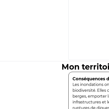
Mon territo
Conséquences de
Les inondations ont
biodiversité. Elles
berges, emporter la
infrastructures et
ruptures de digues