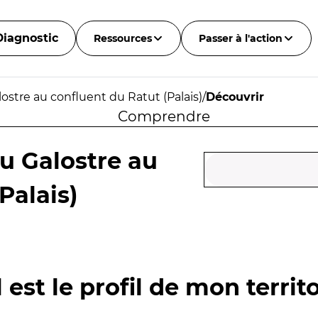
Diagnostic
Ressources
Passer à l'action
lostre au confluent du Ratut (Palais)
/
Découvrir
Comprendre
du Galostre au
Palais)
 est le profil de mon territo