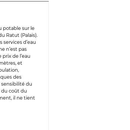
 potable sur le
u Ratut (Palais).
es services d’eau
e n’est pas
prix de l’eau
amètres, et
pulation,
iques des
 sensibilité du
 du coût du
ent, il ne tient