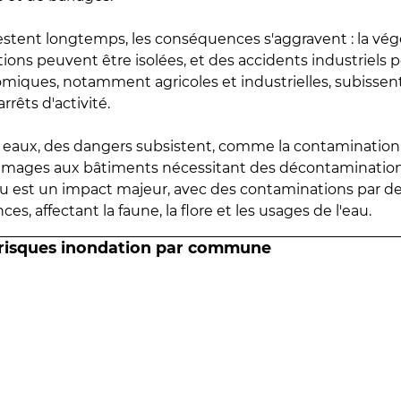
estent longtemps, les conséquences s'aggravent : la vé
tions peuvent être isolées, et des accidents industriels 
omiques, notamment agricoles et industrielles, subissen
rrêts d'activité.
es eaux, des dangers subsistent, comme la contamination
mmages aux bâtiments nécessitant des décontaminations
eau est un impact majeur, avec des contaminations par d
es, affectant la faune, la flore et les usages de l'eau.
 risques inondation par commune