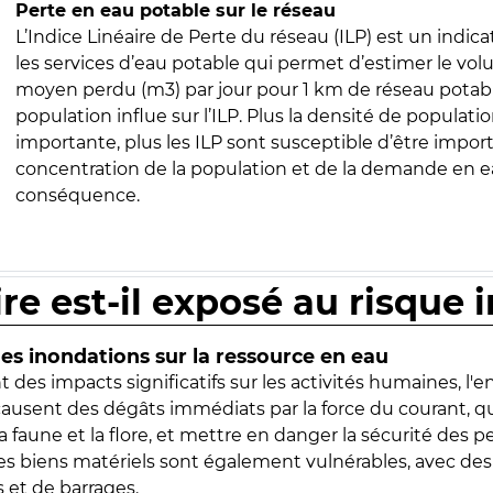
Perte en eau potable sur le réseau
L’Indice Linéaire de Perte du réseau (ILP) est un indica
les services d’eau potable qui permet d’estimer le vo
moyen perdu (m3) par jour pour 1 km de réseau potabl
population influe sur l’ILP. Plus la densité de populatio
importante, plus les ILP sont susceptible d’être import
concentration de la population et de la demande en ea
conséquence.
ire est-il exposé au risque 
s inondations sur la ressource en eau
 des impacts significatifs sur les activités humaines, l'
 causent des dégâts immédiats par la force du courant, q
 faune et la flore, et mettre en danger la sécurité des p
 les biens matériels sont également vulnérables, avec des
 et de barrages.