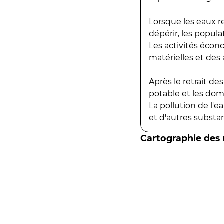
Lorsque les eaux r
dépérir, les popula
Les activités écon
matérielles et des a
Après le retrait d
potable et les do
La pollution de l'
et d'autres substanc
Cartographie des