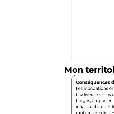
Mon territo
Conséquences de
Les inondations ont
biodiversité. Elles
berges, emporter la
infrastructures et
ruptures de digues