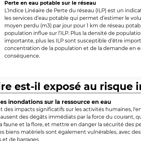
Perte en eau potable sur le réseau
L’Indice Linéaire de Perte du réseau (ILP) est un indica
les services d’eau potable qui permet d’estimer le vo
moyen perdu (m3) par jour pour 1 km de réseau potabl
population influe sur l’ILP. Plus la densité de populatio
importante, plus les ILP sont susceptible d’être import
concentration de la population et de la demande en ea
conséquence.
ire est-il exposé au risque 
s inondations sur la ressource en eau
 des impacts significatifs sur les activités humaines, l'
 causent des dégâts immédiats par la force du courant, q
 faune et la flore, et mettre en danger la sécurité des p
 les biens matériels sont également vulnérables, avec des
 et de barrages.