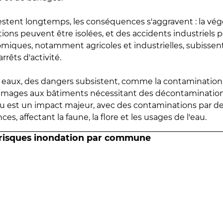
estent longtemps, les conséquences s'aggravent : la vé
tions peuvent être isolées, et des accidents industriels 
omiques, notamment agricoles et industrielles, subissen
rrêts d'activité.
es eaux, des dangers subsistent, comme la contamination
mmages aux bâtiments nécessitant des décontaminations
eau est un impact majeur, avec des contaminations par d
es, affectant la faune, la flore et les usages de l'eau.
 risques inondation par commune