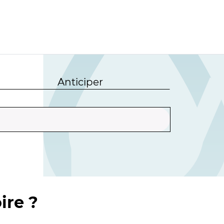
Anticiper
ire ?