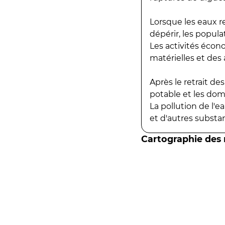
Lorsque les eaux r
dépérir, les popula
Les activités écon
matérielles et des a
Après le retrait d
potable et les do
La pollution de l'
et d'autres substanc
Cartographie des