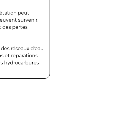
gétation peut
peuvent survenir.
t des pertes
 des réseaux d'eau
 et réparations.
es hydrocarbures