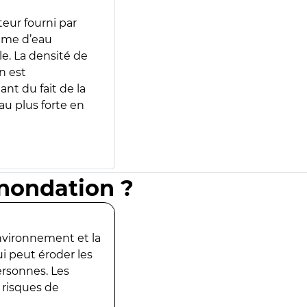
teur fourni par
lume d’eau
e. La densité de
n est
ant du fait de la
u plus forte en
inondation ?
environnement et la
ui peut éroder les
ersonnes. Les
 risques de