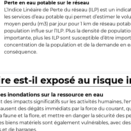
Perte en eau potable sur le réseau
L’Indice Linéaire de Perte du réseau (ILP) est un indica
les services d’eau potable qui permet d’estimer le vo
moyen perdu (m3) par jour pour 1 km de réseau potabl
population influe sur l’ILP. Plus la densité de populatio
importante, plus les ILP sont susceptible d’être import
concentration de la population et de la demande en ea
conséquence.
ire est-il exposé au risque 
s inondations sur la ressource en eau
 des impacts significatifs sur les activités humaines, l'
 causent des dégâts immédiats par la force du courant, q
 faune et la flore, et mettre en danger la sécurité des p
 les biens matériels sont également vulnérables, avec des
 et de barrages.