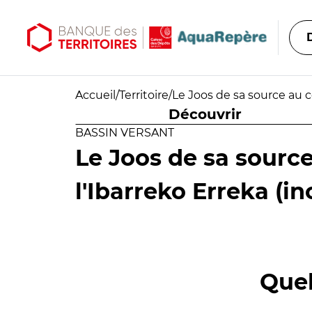
Aller au contenu principal
Aller au menu principal
Accueil
/
Territoire
/
Le Joos de sa source au c
Découvrir
BASSIN VERSANT
Le Joos de sa sourc
l'Ibarreko Erreka (in
Quel