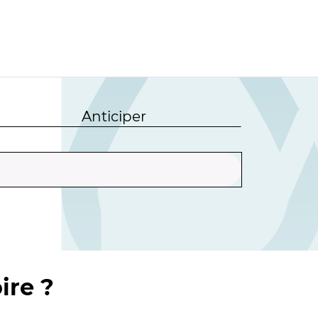
Anticiper
ire ?