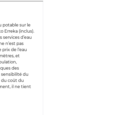
 potable sur le
o Erreka (inclus).
es services d’eau
e n’est pas
prix de l’eau
amètres, et
pulation,
iques des
 sensibilité du
 du coût du
ent, il ne tient