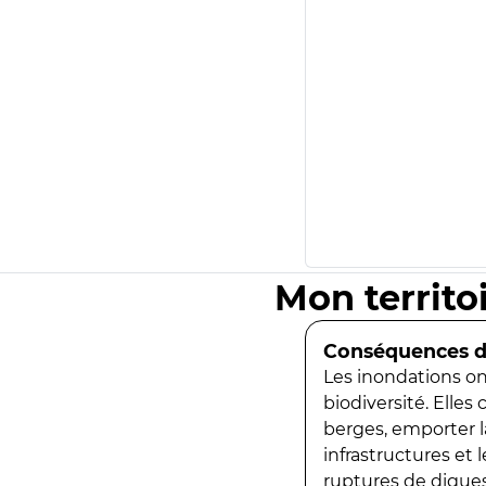
Mon territo
Conséquences de
Les inondations ont
biodiversité. Elles
berges, emporter la
infrastructures et
ruptures de digues