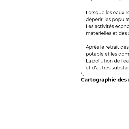
Lorsque les eaux r
dépérir, les popula
Les activités écon
matérielles et des a
Après le retrait d
potable et les do
La pollution de l'
et d'autres substanc
Cartographie des