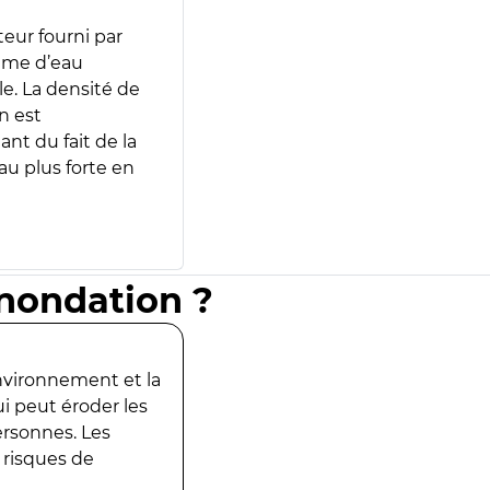
teur fourni par
lume d’eau
e. La densité de
n est
ant du fait de la
u plus forte en
inondation ?
environnement et la
ui peut éroder les
ersonnes. Les
 risques de