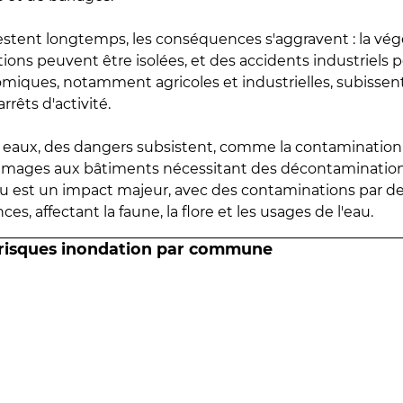
estent longtemps, les conséquences s'aggravent : la vé
tions peuvent être isolées, et des accidents industriels 
omiques, notamment agricoles et industrielles, subissen
rrêts d'activité.
es eaux, des dangers subsistent, comme la contamination
mmages aux bâtiments nécessitant des décontaminations
eau est un impact majeur, avec des contaminations par d
es, affectant la faune, la flore et les usages de l'eau.
 risques inondation par commune