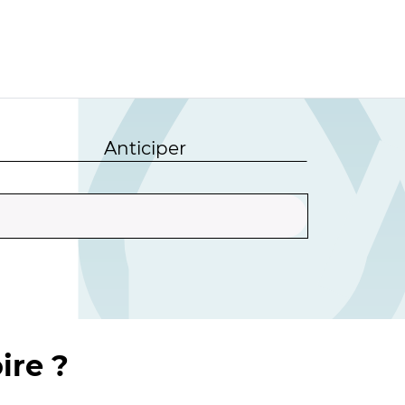
Anticiper
ire ?