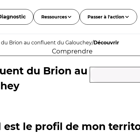
Diagnostic
Ressources
Passer à l'action
 du Brion au confluent du Galouchey
/
Découvrir
Comprendre
uent du Brion au
chey
 est le profil de mon territo