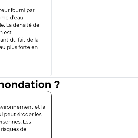
teur fourni par
lume d’eau
e. La densité de
n est
ant du fait de la
u plus forte en
inondation ?
environnement et la
ui peut éroder les
ersonnes. Les
 risques de