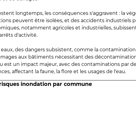
estent longtemps, les conséquences s'aggravent : la vé
tions peuvent être isolées, et des accidents industriels 
omiques, notamment agricoles et industrielles, subissen
rrêts d'activité.
es eaux, des dangers subsistent, comme la contamination
mmages aux bâtiments nécessitant des décontaminations
eau est un impact majeur, avec des contaminations par d
es, affectant la faune, la flore et les usages de l'eau.
 risques inondation par commune