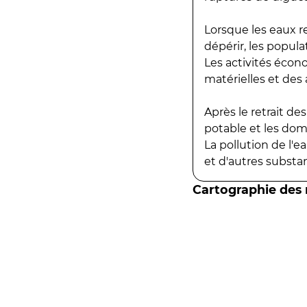
Lorsque les eaux r
dépérir, les popula
Les activités écon
matérielles et des a
Après le retrait d
potable et les do
La pollution de l'
et d'autres substanc
Cartographie des