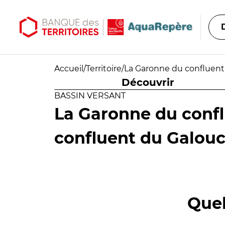
Aller au contenu principal
Aller au menu principal
Accueil
/
Territoire
/
La Garonne du confluent
Découvrir
BASSIN VERSANT
La Garonne du confl
confluent du Galou
Quel