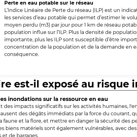
Perte en eau potable sur le réseau
L’Indice Linéaire de Perte du réseau (ILP) est un indica
les services d’eau potable qui permet d’estimer le vo
moyen perdu (m3) par jour pour 1 km de réseau potabl
population influe sur l’ILP. Plus la densité de populatio
importante, plus les ILP sont susceptible d’être import
concentration de la population et de la demande en ea
conséquence.
ire est-il exposé au risque 
s inondations sur la ressource en eau
 des impacts significatifs sur les activités humaines, l'
 causent des dégâts immédiats par la force du courant, q
 faune et la flore, et mettre en danger la sécurité des p
 les biens matériels sont également vulnérables, avec des
 et de barrages.