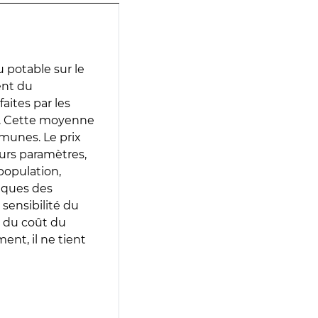
 potable sur le
ent du
faites par les
e. Cette moyenne
munes. Le prix
eurs paramètres,
population,
iques des
 sensibilité du
 du coût du
ent, il ne tient