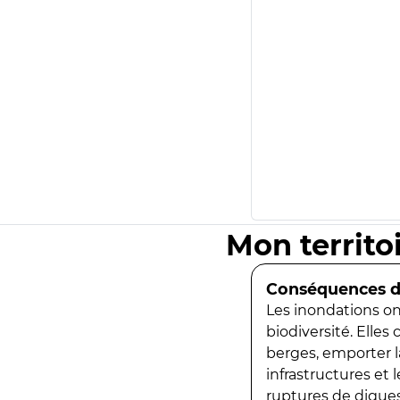
Mon territo
Conséquences de
Les inondations ont
biodiversité. Elles
berges, emporter la
infrastructures et
ruptures de digues