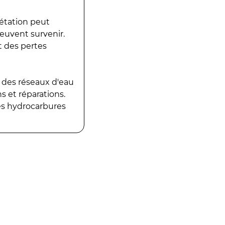
gétation peut
peuvent survenir.
t des pertes
 des réseaux d'eau
 et réparations.
es hydrocarbures