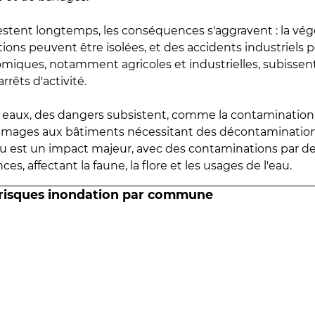
estent longtemps, les conséquences s'aggravent : la vé
tions peuvent être isolées, et des accidents industriels 
omiques, notamment agricoles et industrielles, subissen
rrêts d'activité.
es eaux, des dangers subsistent, comme la contamination
mmages aux bâtiments nécessitant des décontaminations
eau est un impact majeur, avec des contaminations par d
es, affectant la faune, la flore et les usages de l'eau.
 risques inondation par commune