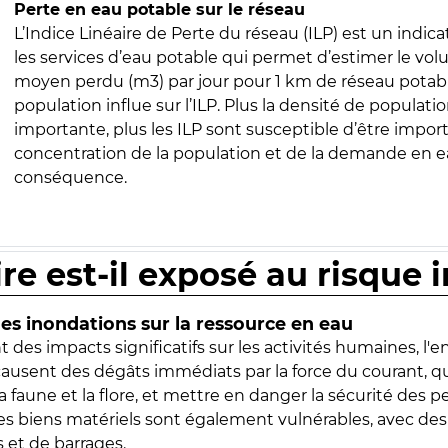
Perte en eau potable sur le réseau
L’Indice Linéaire de Perte du réseau (ILP) est un indica
les services d’eau potable qui permet d’estimer le vo
moyen perdu (m3) par jour pour 1 km de réseau potabl
population influe sur l’ILP. Plus la densité de populatio
importante, plus les ILP sont susceptible d’être import
concentration de la population et de la demande en ea
conséquence.
ire est-il exposé au risque 
s inondations sur la ressource en eau
 des impacts significatifs sur les activités humaines, l'
 causent des dégâts immédiats par la force du courant, q
 faune et la flore, et mettre en danger la sécurité des p
 les biens matériels sont également vulnérables, avec des
 et de barrages.