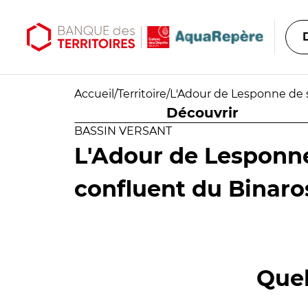
Aller au contenu principal
Aller au menu principal
Accueil
/
Territoire
/
L'Adour de Lesponne de 
Découvrir
BASSIN VERSANT
L'Adour de Lesponne
confluent du Binaro
Quel