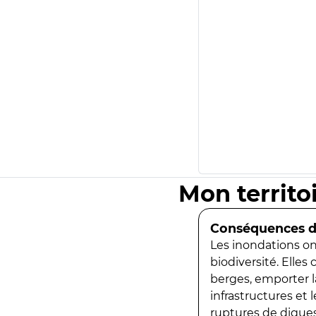
Mon territo
Conséquences de
Les inondations ont
biodiversité. Elles
berges, emporter la
infrastructures et
ruptures de digues