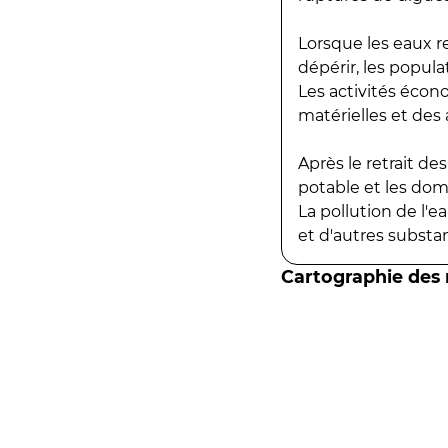
Lorsque les eaux r
dépérir, les popula
Les activités écon
matérielles et des a
Après le retrait d
potable et les do
La pollution de l'
et d'autres substanc
Cartographie des