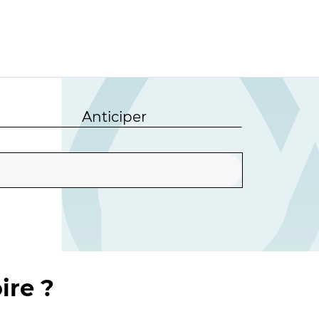
Anticiper
ire ?