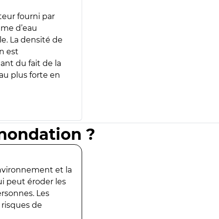
teur fourni par
lume d’eau
e. La densité de
n est
ant du fait de la
u plus forte en
inondation ?
environnement et la
ui peut éroder les
ersonnes. Les
 risques de