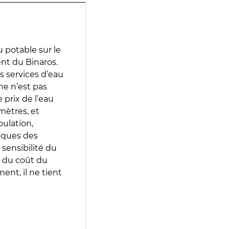
 potable sur le
ent du Binaros.
es services d’eau
e n’est pas
prix de l’eau
amètres, et
pulation,
iques des
 sensibilité du
 du coût du
ent, il ne tient