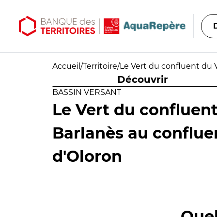
Aller au contenu principal
Aller au menu principal
Accueil
/
Territoire
/
Le Vert du confluent du 
Découvrir
BASSIN VERSANT
Le Vert du confluent
Barlanès au conflue
d'Oloron
Quel