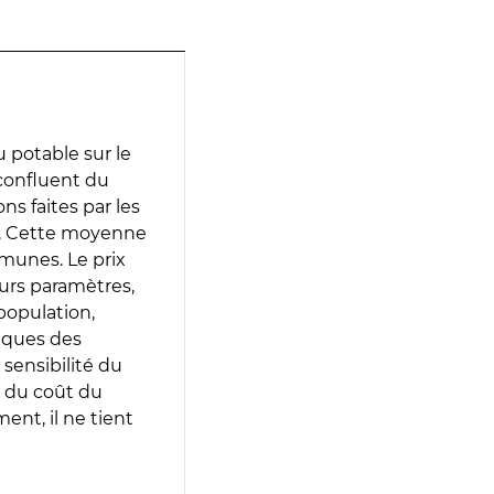
 potable sur le
 confluent du
ns faites par les
e. Cette moyenne
munes. Le prix
eurs paramètres,
population,
iques des
 sensibilité du
 du coût du
ent, il ne tient