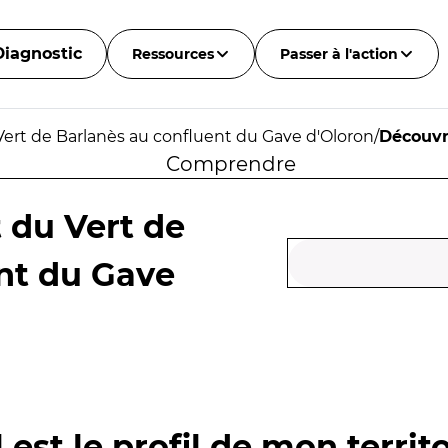
Diagnostic
Ressources
Passer à l'action
Vert de Barlanès au confluent du Gave d'Oloron
/
Découvr
Comprendre
 du Vert de
nt du Gave
 est le profil de mon territo