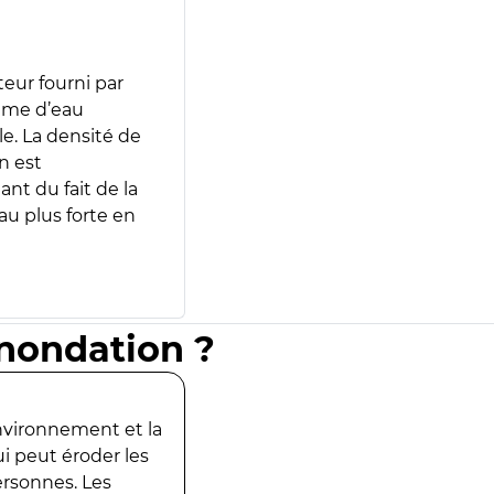
teur fourni par
lume d’eau
e. La densité de
n est
ant du fait de la
u plus forte en
inondation ?
environnement et la
ui peut éroder les
ersonnes. Les