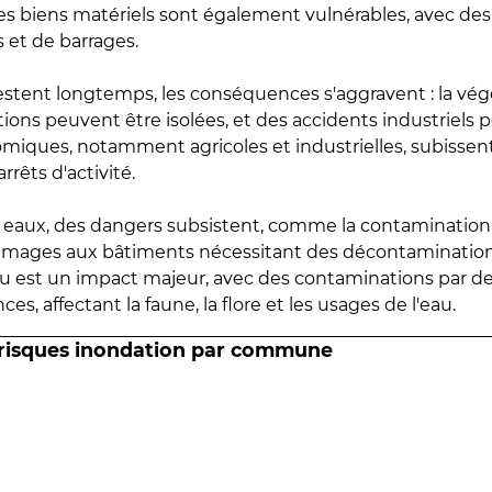
 les biens matériels sont également vulnérables, avec des
 et de barrages.
estent longtemps, les conséquences s'aggravent : la vé
tions peuvent être isolées, et des accidents industriels 
omiques, notamment agricoles et industrielles, subissen
rrêts d'activité.
es eaux, des dangers subsistent, comme la contamination
mmages aux bâtiments nécessitant des décontaminations
eau est un impact majeur, avec des contaminations par d
es, affectant la faune, la flore et les usages de l'eau.
 risques inondation par commune