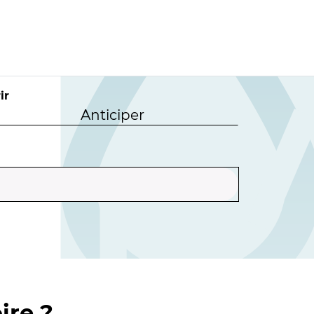
ir
Anticiper
ire ?