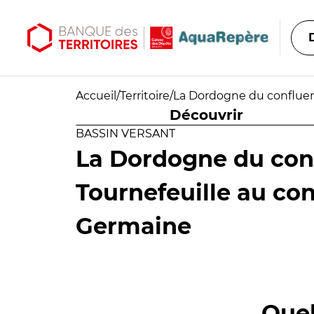
Aller au contenu principal
Aller au menu principal
Accueil
/
Territoire
/
La Dordogne du confluen
Découvrir
BASSIN VERSANT
La Dordogne du con
Tournefeuille au con
Germaine
Quel