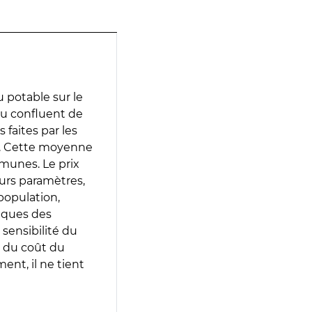
 potable sur le
au confluent de
 faites par les
e. Cette moyenne
munes. Le prix
eurs paramètres,
population,
iques des
 sensibilité du
 du coût du
ent, il ne tient