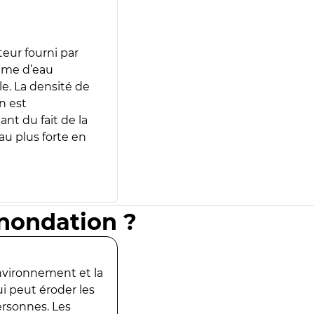
teur fourni par
lume d’eau
e. La densité de
n est
ant du fait de la
u plus forte en
inondation ?
environnement et la
ui peut éroder les
ersonnes. Les