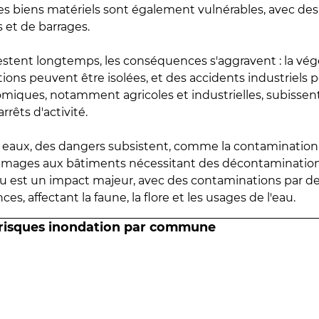
 les biens matériels sont également vulnérables, avec des
 et de barrages.
estent longtemps, les conséquences s'aggravent : la vé
tions peuvent être isolées, et des accidents industriels 
omiques, notamment agricoles et industrielles, subissen
rrêts d'activité.
es eaux, des dangers subsistent, comme la contamination
mmages aux bâtiments nécessitant des décontaminations
eau est un impact majeur, avec des contaminations par d
es, affectant la faune, la flore et les usages de l'eau.
 risques inondation par commune