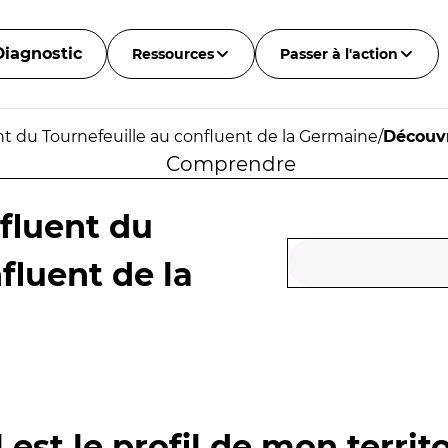
Diagnostic
Ressources
Passer à l'action
t du Tournefeuille au confluent de la Germaine
/
Découvr
Comprendre
fluent du
fluent de la
 est le profil de mon territo