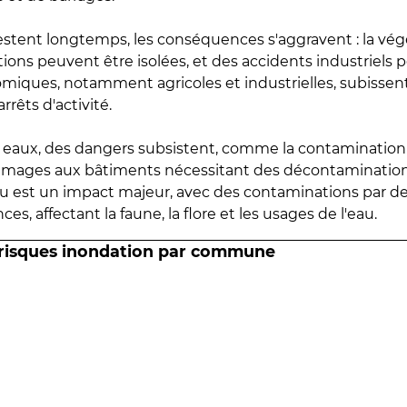
estent longtemps, les conséquences s'aggravent : la vé
tions peuvent être isolées, et des accidents industriels 
omiques, notamment agricoles et industrielles, subissen
rrêts d'activité.
es eaux, des dangers subsistent, comme la contamination
mmages aux bâtiments nécessitant des décontaminations
eau est un impact majeur, avec des contaminations par d
es, affectant la faune, la flore et les usages de l'eau.
 risques inondation par commune