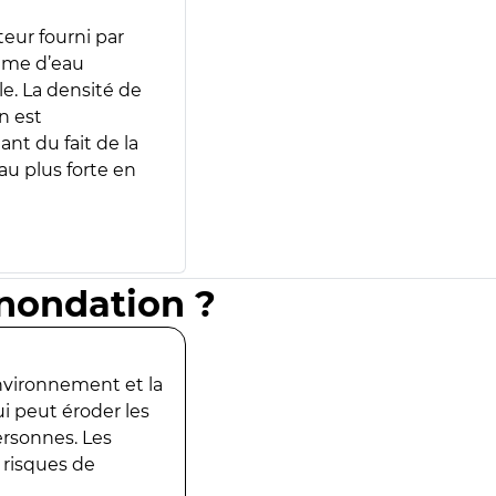
teur fourni par
lume d’eau
e. La densité de
n est
ant du fait de la
u plus forte en
inondation ?
environnement et la
ui peut éroder les
ersonnes. Les
 risques de