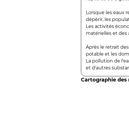
Lorsque les eaux r
dépérir, les popula
Les activités écon
matérielles et des a
Après le retrait d
potable et les do
La pollution de l'
et d'autres substanc
Cartographie des