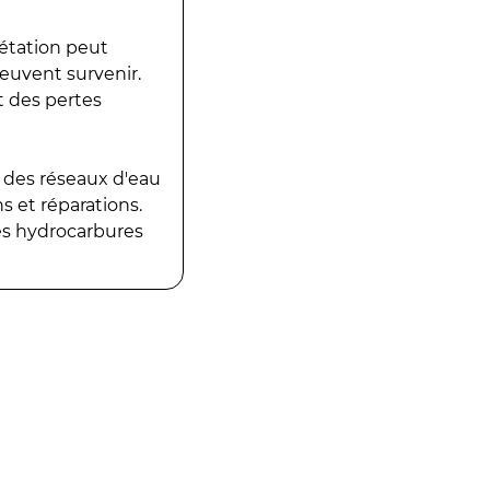
gétation peut
peuvent survenir.
t des pertes
 des réseaux d'eau
 et réparations.
es hydrocarbures