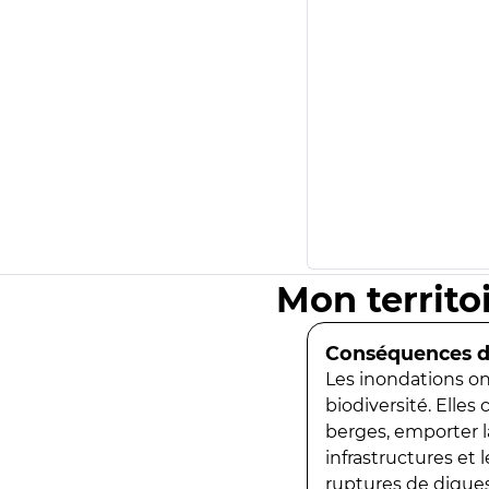
Mon territo
Conséquences de
Les inondations ont
biodiversité. Elles
berges, emporter la
infrastructures et
ruptures de digues