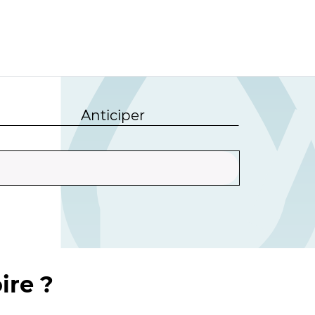
Anticiper
ire ?