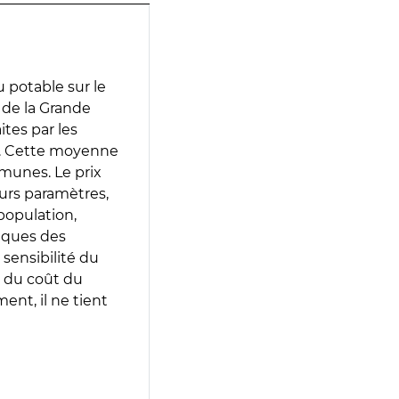
 potable sur le
 de la Grande
ites par les
e. Cette moyenne
munes. Le prix
eurs paramètres,
population,
iques des
 sensibilité du
 du coût du
ent, il ne tient