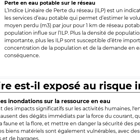
Perte en eau potable sur le réseau
L’Indice Linéaire de Perte du réseau (ILP) est un indica
les services d’eau potable qui permet d’estimer le vo
moyen perdu (m3) par jour pour 1 km de réseau potabl
population influe sur l’ILP. Plus la densité de populatio
importante, plus les ILP sont susceptible d’être import
concentration de la population et de la demande en ea
conséquence.
ire est-il exposé au risque 
s inondations sur la ressource en eau
 des impacts significatifs sur les activités humaines, l'
 causent des dégâts immédiats par la force du courant, q
 faune et la flore, et mettre en danger la sécurité des p
 les biens matériels sont également vulnérables, avec des
 et de barrages.