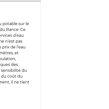
 potable sur le
t du Rance. Ce
services d’eau
e n’est pas
prix de l’eau
amètres, et
pulation,
iques des
 sensibilité du
 du coût du
ent, il ne tient