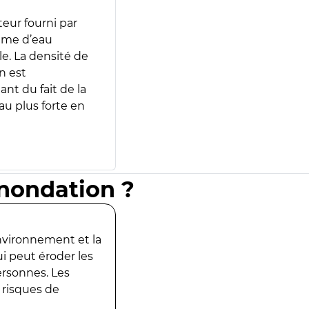
teur fourni par
lume d’eau
e. La densité de
n est
ant du fait de la
u plus forte en
inondation ?
environnement et la
ui peut éroder les
ersonnes. Les
 risques de