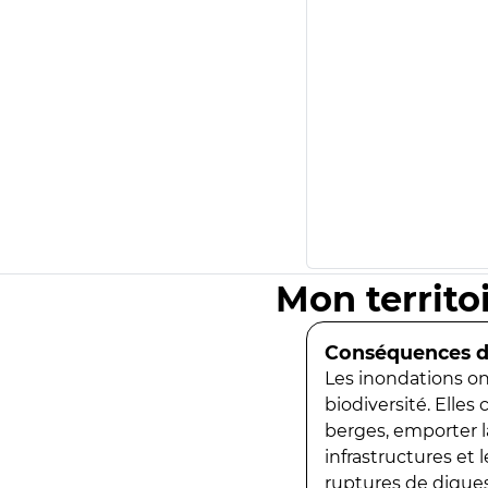
Mon territo
Conséquences de
Les inondations ont
biodiversité. Elles
berges, emporter la
infrastructures et
ruptures de digues