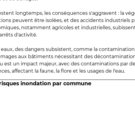
estent longtemps, les conséquences s'aggravent : la vé
tions peuvent être isolées, et des accidents industriels 
omiques, notamment agricoles et industrielles, subissen
rrêts d'activité.
es eaux, des dangers subsistent, comme la contamination
mmages aux bâtiments nécessitant des décontaminations
eau est un impact majeur, avec des contaminations par d
es, affectant la faune, la flore et les usages de l'eau.
 risques inondation par commune