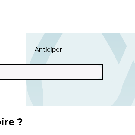
Anticiper
ire ?