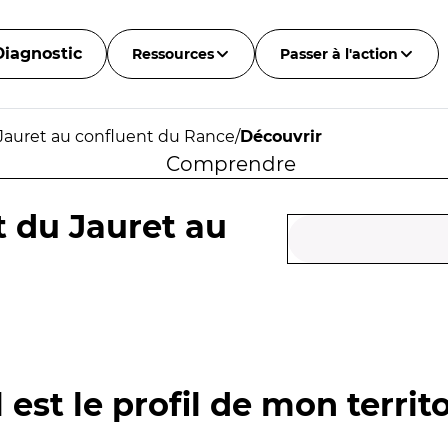
Diagnostic
Ressources
Passer à l'action
 Jauret au confluent du Rance
/
Découvrir
Comprendre
t du Jauret au
 est le profil de mon territo