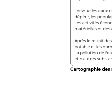
Lorsque les eaux r
dépérir, les popula
Les activités écon
matérielles et des a
Après le retrait d
potable et les do
La pollution de l'
et d'autres substanc
Cartographie des