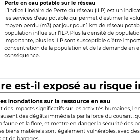
Perte en eau potable sur le réseau
L’Indice Linéaire de Perte du réseau (ILP) est un indica
les services d’eau potable qui permet d’estimer le vo
moyen perdu (m3) par jour pour 1 km de réseau potabl
population influe sur l’ILP. Plus la densité de populatio
importante, plus les ILP sont susceptible d’être import
concentration de la population et de la demande en ea
conséquence.
ire est-il exposé au risque 
s inondations sur la ressource en eau
 des impacts significatifs sur les activités humaines, l'
 causent des dégâts immédiats par la force du courant, q
 faune et la flore, et mettre en danger la sécurité des p
 les biens matériels sont également vulnérables, avec des
 et de barrages.