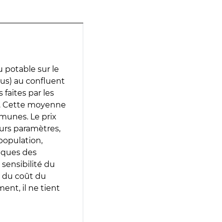
 potable sur le
lus) au confluent
 faites par les
e. Cette moyenne
munes. Le prix
eurs paramètres,
population,
iques des
 sensibilité du
 du coût du
ent, il ne tient