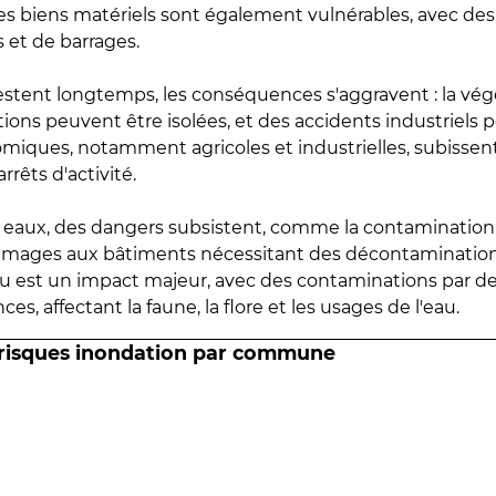
 les biens matériels sont également vulnérables, avec des
 et de barrages.
estent longtemps, les conséquences s'aggravent : la vé
tions peuvent être isolées, et des accidents industriels 
omiques, notamment agricoles et industrielles, subissen
rrêts d'activité.
es eaux, des dangers subsistent, comme la contamination
mmages aux bâtiments nécessitant des décontaminations
eau est un impact majeur, avec des contaminations par d
es, affectant la faune, la flore et les usages de l'eau.
 risques inondation par commune