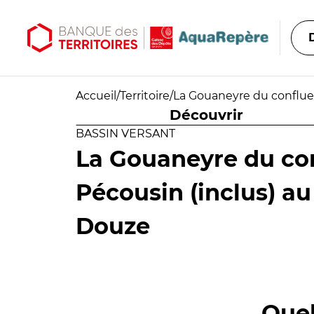
Aller au contenu principal
Aller au menu principal
Accueil
/
Territoire
/
La Gouaneyre du confluen
Découvrir
BASSIN VERSANT
La Gouaneyre du co
Pécousin (inclus) au
Douze
Quel