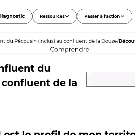
Diagnostic
Ressources
Passer à l'action
t du Pécousin (inclus) au confluent de la Douze
/
Découv
Comprendre
nfluent du
 confluent de la
 est le profil de mon territo