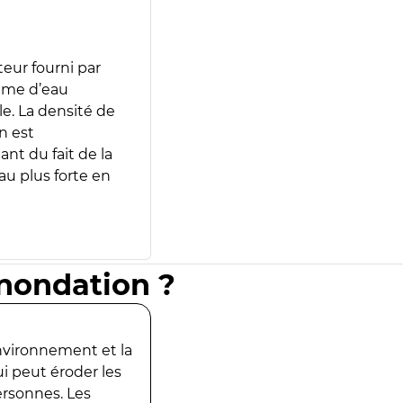
teur fourni par
lume d’eau
e. La densité de
n est
ant du fait de la
u plus forte en
inondation ?
environnement et la
ui peut éroder les
ersonnes. Les