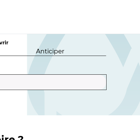
rir
Anticiper
ire ?