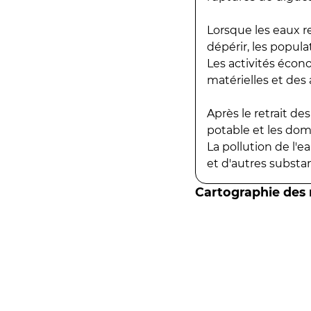
Lorsque les eaux r
dépérir, les popula
Les activités écon
matérielles et des a
Après le retrait d
potable et les do
La pollution de l'
et d'autres substanc
Cartographie des