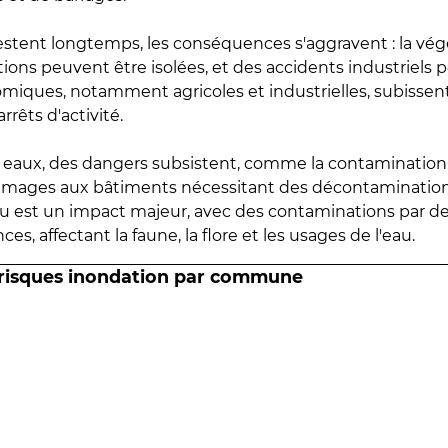
estent longtemps, les conséquences s'aggravent : la vé
tions peuvent être isolées, et des accidents industriels 
omiques, notamment agricoles et industrielles, subissen
rrêts d'activité.
es eaux, des dangers subsistent, comme la contamination
mmages aux bâtiments nécessitant des décontaminations
eau est un impact majeur, avec des contaminations par d
es, affectant la faune, la flore et les usages de l'eau.
 risques inondation par commune