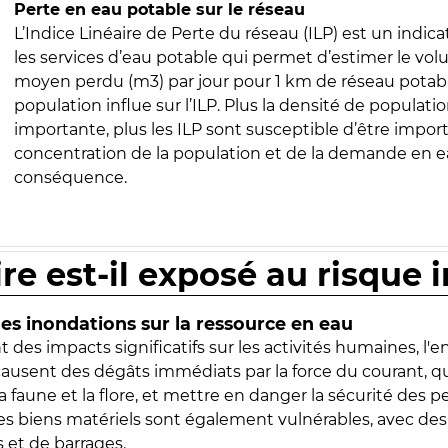
Perte en eau potable sur le réseau
L’Indice Linéaire de Perte du réseau (ILP) est un indica
les services d’eau potable qui permet d’estimer le vo
moyen perdu (m3) par jour pour 1 km de réseau potabl
population influe sur l’ILP. Plus la densité de populatio
importante, plus les ILP sont susceptible d’être import
concentration de la population et de la demande en ea
conséquence.
ire est-il exposé au risque 
s inondations sur la ressource en eau
 des impacts significatifs sur les activités humaines, l'
 causent des dégâts immédiats par la force du courant, q
 faune et la flore, et mettre en danger la sécurité des p
 les biens matériels sont également vulnérables, avec des
 et de barrages.