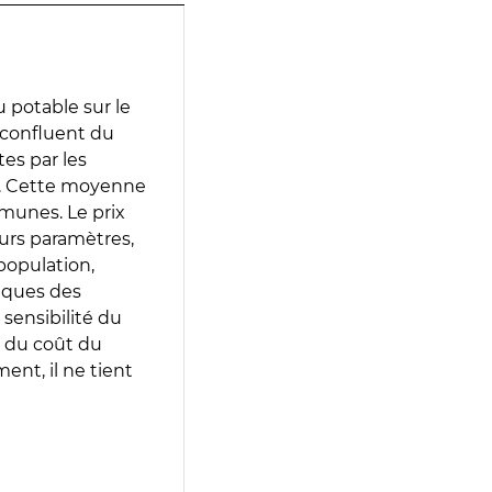
 potable sur le
 confluent du
tes par les
e. Cette moyenne
munes. Le prix
eurs paramètres,
population,
iques des
 sensibilité du
 du coût du
ent, il ne tient