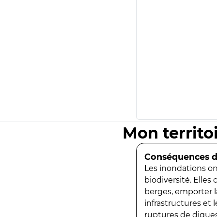
Mon territo
Conséquences de
Les inondations ont
biodiversité. Elles
berges, emporter la
infrastructures et
ruptures de digues