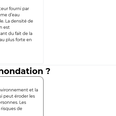
teur fourni par
lume d’eau
e. La densité de
n est
ant du fait de la
u plus forte en
inondation ?
environnement et la
ui peut éroder les
ersonnes. Les
 risques de