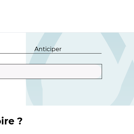
Anticiper
ire ?