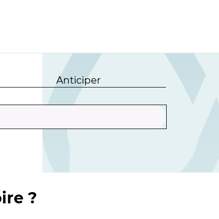
Anticiper
ire ?