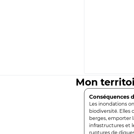
Mon territo
Conséquences de
Les inondations ont
biodiversité. Elles
berges, emporter la
infrastructures et
ruptures de digues