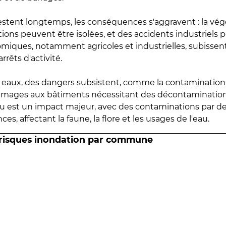
estent longtemps, les conséquences s'aggravent : la vé
tions peuvent être isolées, et des accidents industriels 
omiques, notamment agricoles et industrielles, subissen
rrêts d'activité.
es eaux, des dangers subsistent, comme la contamination
mmages aux bâtiments nécessitant des décontaminations
eau est un impact majeur, avec des contaminations par d
es, affectant la faune, la flore et les usages de l'eau.
 risques inondation par commune