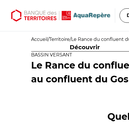
Aller au contenu principal
Aller au menu principal
Accueil
/
Territoire
/
Le Rance du confluent d
Découvrir
BASSIN VERSANT
Le Rance du conflu
au confluent du Gos
Quel