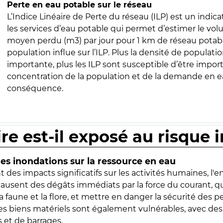
Perte en eau potable sur le réseau
L’Indice Linéaire de Perte du réseau (ILP) est un indica
les services d’eau potable qui permet d’estimer le vo
moyen perdu (m3) par jour pour 1 km de réseau potabl
population influe sur l’ILP. Plus la densité de populatio
importante, plus les ILP sont susceptible d’être import
concentration de la population et de la demande en ea
conséquence.
ire est-il exposé au risque 
s inondations sur la ressource en eau
 des impacts significatifs sur les activités humaines, l'
 causent des dégâts immédiats par la force du courant, q
 faune et la flore, et mettre en danger la sécurité des p
 les biens matériels sont également vulnérables, avec des
 et de barrages.