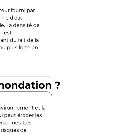
teur fourni par
lume d’eau
e. La densité de
n est
ant du fait de la
u plus forte en
inondation ?
environnement et la
ui peut éroder les
ersonnes. Les
 risques de