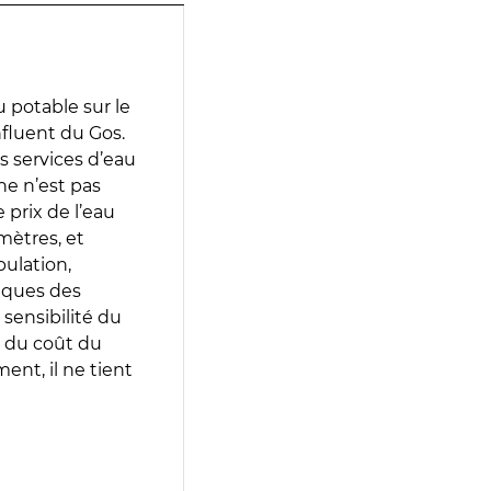
 potable sur le
fluent du Gos.
es services d’eau
e n’est pas
prix de l’eau
amètres, et
pulation,
iques des
 sensibilité du
 du coût du
ent, il ne tient