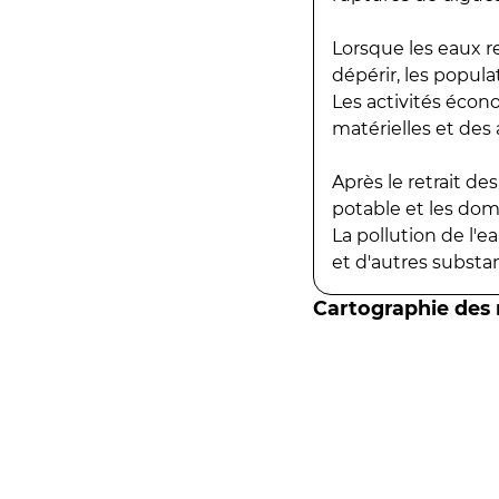
Lorsque les eaux r
dépérir, les popula
Les activités écon
matérielles et des a
Après le retrait d
potable et les do
La pollution de l'
et d'autres substanc
Cartographie des