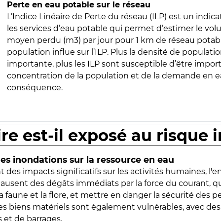
Perte en eau potable sur le réseau
L’Indice Linéaire de Perte du réseau (ILP) est un indica
les services d’eau potable qui permet d’estimer le vo
moyen perdu (m3) par jour pour 1 km de réseau potabl
population influe sur l’ILP. Plus la densité de populatio
importante, plus les ILP sont susceptible d’être import
concentration de la population et de la demande en ea
conséquence.
ire est-il exposé au risque 
s inondations sur la ressource en eau
 des impacts significatifs sur les activités humaines, l'
 causent des dégâts immédiats par la force du courant, q
 faune et la flore, et mettre en danger la sécurité des p
 les biens matériels sont également vulnérables, avec des
 et de barrages.