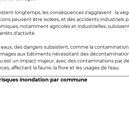
estent longtemps, les conséquences s'aggravent : la vé
tions peuvent être isolées, et des accidents industriels 
omiques, notamment agricoles et industrielles, subissen
rrêts d'activité.
es eaux, des dangers subsistent, comme la contamination
mmages aux bâtiments nécessitant des décontaminations
eau est un impact majeur, avec des contaminations par d
es, affectant la faune, la flore et les usages de l'eau.
 risques inondation par commune