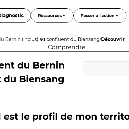
Diagnostic
Ressources
Passer à l'action
du Bernin (inclus) au confluent du Biensang
/
Découvrir
Comprendre
uent du Bernin
nt du Biensang
 est le profil de mon territo