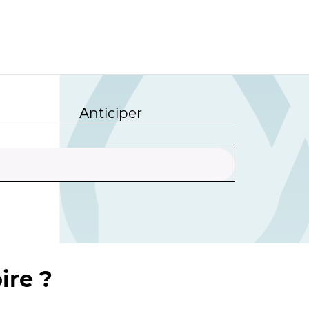
Anticiper
ire ?