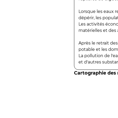
Lorsque les eaux r
dépérir, les popula
Les activités écon
matérielles et des a
Après le retrait d
potable et les do
La pollution de l'
et d'autres substanc
Cartographie des