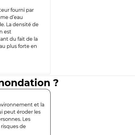
teur fourni par
lume d’eau
e. La densité de
n est
ant du fait de la
u plus forte en
inondation ?
environnement et la
ui peut éroder les
ersonnes. Les
 risques de