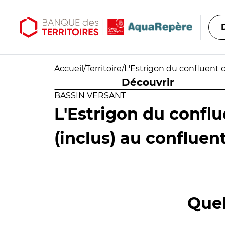
Aller au contenu principal
Aller au menu principal
Accueil
/
Territoire
/
L'Estrigon du confluent 
Découvrir
BASSIN VERSANT
L'Estrigon du confl
(inclus) au conflue
Quel