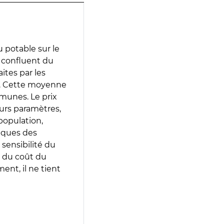
 potable sur le
u confluent du
aites par les
e. Cette moyenne
munes. Le prix
eurs paramètres,
population,
iques des
 sensibilité du
 du coût du
ent, il ne tient