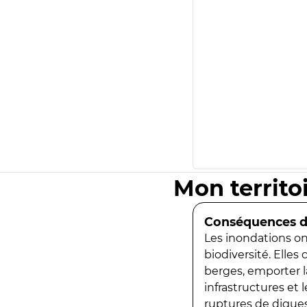
Mon territo
Conséquences de
Les inondations ont
biodiversité. Elles
berges, emporter la
infrastructures et
ruptures de digues