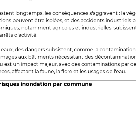
estent longtemps, les conséquences s'aggravent : la vé
tions peuvent être isolées, et des accidents industriels 
omiques, notamment agricoles et industrielles, subissen
rrêts d'activité.
es eaux, des dangers subsistent, comme la contamination
mmages aux bâtiments nécessitant des décontaminations
eau est un impact majeur, avec des contaminations par d
es, affectant la faune, la flore et les usages de l'eau.
 risques inondation par commune