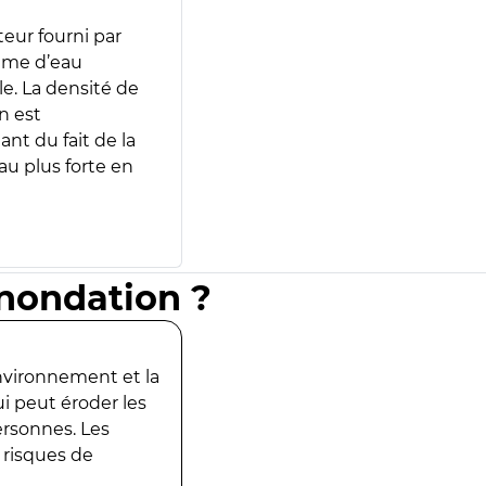
teur fourni par
lume d’eau
e. La densité de
n est
ant du fait de la
u plus forte en
inondation ?
environnement et la
ui peut éroder les
ersonnes. Les
 risques de