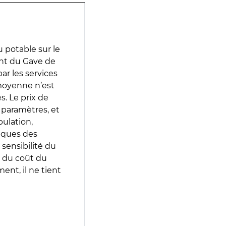
 potable sur le
ent du Gave de
par les services
moyenne n’est
. Le prix de
s paramètres, et
pulation,
iques des
 sensibilité du
 du coût du
ent, il ne tient