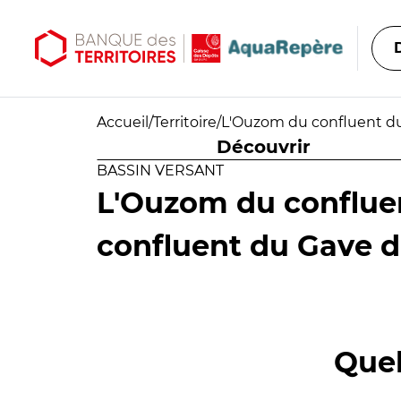
Aller au contenu principal
Aller au menu principal
Accueil
/
Territoire
/
L'Ouzom du confluent du
Découvrir
BASSIN VERSANT
L'Ouzom du conflue
confluent du Gave 
Quel