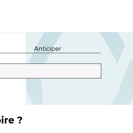
Anticiper
ire ?