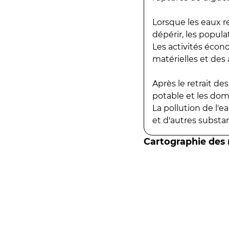
Lorsque les eaux r
dépérir, les popula
Les activités écon
matérielles et des a
Après le retrait d
potable et les do
La pollution de l'
et d'autres substanc
Cartographie des