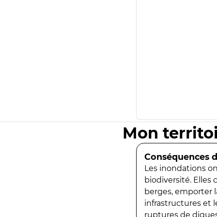
Mon territo
Conséquences de
Les inondations ont
biodiversité. Elles
berges, emporter la
infrastructures et
ruptures de digues