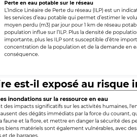
Perte en eau potable sur le réseau
L’Indice Linéaire de Perte du réseau (ILP) est un indica
les services d’eau potable qui permet d’estimer le vo
moyen perdu (m3) par jour pour 1 km de réseau potabl
population influe sur l’ILP. Plus la densité de populatio
importante, plus les ILP sont susceptible d’être import
concentration de la population et de la demande en ea
conséquence.
ire est-il exposé au risque 
s inondations sur la ressource en eau
 des impacts significatifs sur les activités humaines, l'
 causent des dégâts immédiats par la force du courant, q
 faune et la flore, et mettre en danger la sécurité des p
 les biens matériels sont également vulnérables, avec des
 et de barrages.