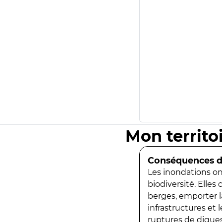
Mon territo
Conséquences de
Les inondations ont
biodiversité. Elles
berges, emporter la
infrastructures et
ruptures de digues