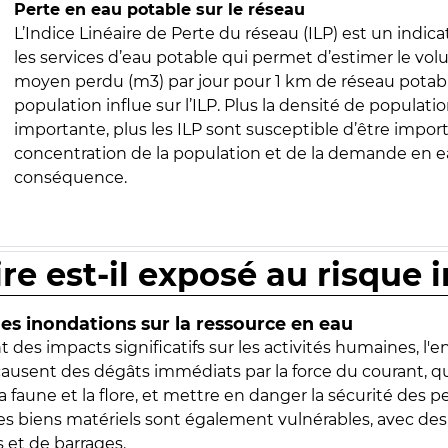
Perte en eau potable sur le réseau
L’Indice Linéaire de Perte du réseau (ILP) est un indica
les services d’eau potable qui permet d’estimer le vo
moyen perdu (m3) par jour pour 1 km de réseau potabl
population influe sur l’ILP. Plus la densité de populatio
importante, plus les ILP sont susceptible d’être import
concentration de la population et de la demande en ea
conséquence.
ire est-il exposé au risque 
s inondations sur la ressource en eau
 des impacts significatifs sur les activités humaines, l'
 causent des dégâts immédiats par la force du courant, q
 faune et la flore, et mettre en danger la sécurité des p
 les biens matériels sont également vulnérables, avec des
 et de barrages.