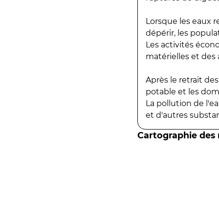
Lorsque les eaux r
dépérir, les popula
Les activités écon
matérielles et des a
Après le retrait d
potable et les do
La pollution de l'
et d'autres substanc
Cartographie des