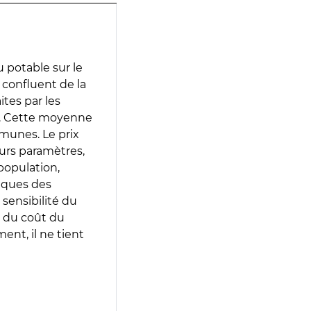
 potable sur le
 confluent de la
ites par les
e. Cette moyenne
munes. Le prix
eurs paramètres,
population,
iques des
 sensibilité du
 du coût du
ent, il ne tient