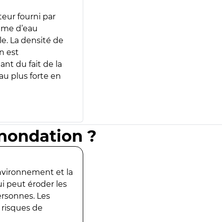
teur fourni par
lume d’eau
e. La densité de
n est
ant du fait de la
u plus forte en
inondation ?
environnement et la
ui peut éroder les
ersonnes. Les
 risques de