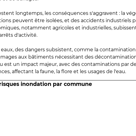
estent longtemps, les conséquences s'aggravent : la vé
tions peuvent être isolées, et des accidents industriels 
omiques, notamment agricoles et industrielles, subissen
rrêts d'activité.
es eaux, des dangers subsistent, comme la contamination
mmages aux bâtiments nécessitant des décontaminations
eau est un impact majeur, avec des contaminations par d
es, affectant la faune, la flore et les usages de l'eau.
 risques inondation par commune