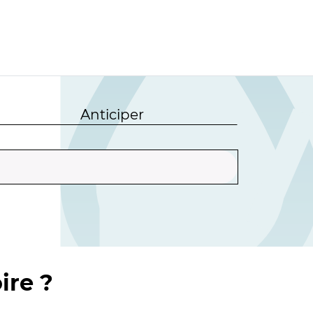
Anticiper
ire ?