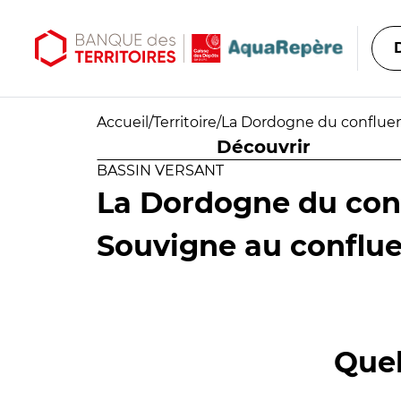
Aller au contenu principal
Aller au menu principal
Accueil
/
Territoire
/
La Dordogne du confluen
Découvrir
BASSIN VERSANT
La Dordogne du conf
Souvigne au conflu
Quel