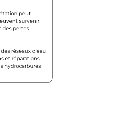
gétation peut
peuvent survenir.
t des pertes
 des réseaux d'eau
 et réparations.
es hydrocarbures