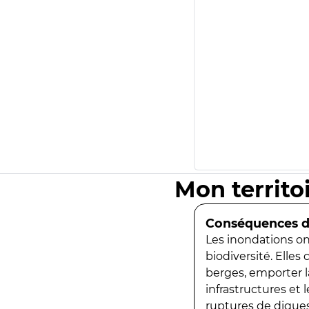
Mon territo
Conséquences de
Les inondations ont
biodiversité. Elles
berges, emporter la
infrastructures et
ruptures de digues