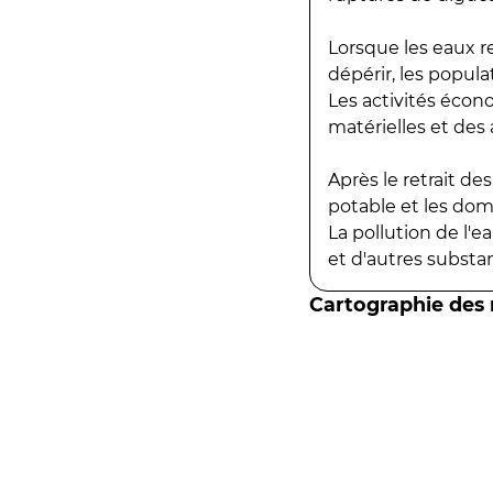
Lorsque les eaux r
dépérir, les popula
Les activités écon
matérielles et des a
Après le retrait d
potable et les do
La pollution de l'
et d'autres substanc
Cartographie des