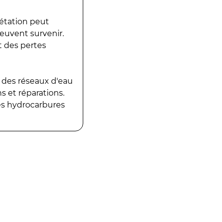
gétation peut
peuvent survenir.
t des pertes
 des réseaux d'eau
 et réparations.
es hydrocarbures