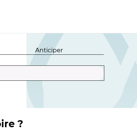
Anticiper
ire ?