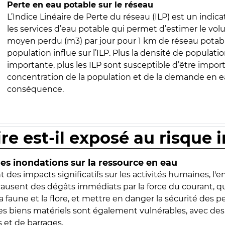
Perte en eau potable sur le réseau
L’Indice Linéaire de Perte du réseau (ILP) est un indica
les services d’eau potable qui permet d’estimer le vo
moyen perdu (m3) par jour pour 1 km de réseau potabl
population influe sur l’ILP. Plus la densité de populatio
importante, plus les ILP sont susceptible d’être import
concentration de la population et de la demande en ea
conséquence.
ire est-il exposé au risque 
s inondations sur la ressource en eau
 des impacts significatifs sur les activités humaines, l'
 causent des dégâts immédiats par la force du courant, q
 faune et la flore, et mettre en danger la sécurité des p
 les biens matériels sont également vulnérables, avec des
 et de barrages.