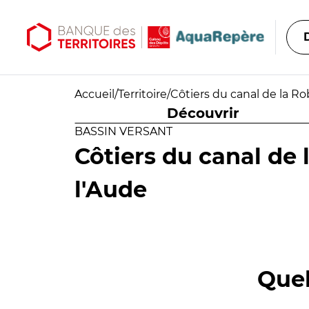
Aller au contenu principal
Aller au menu principal
Accueil
/
Territoire
/
Côtiers du canal de la Ro
Découvrir
BASSIN VERSANT
Côtiers du canal de 
l'Aude
Quel