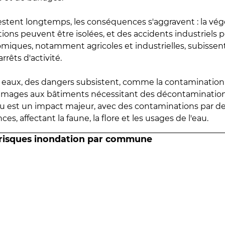
estent longtemps, les conséquences s'aggravent : la vé
tions peuvent être isolées, et des accidents industriels 
omiques, notamment agricoles et industrielles, subissen
rrêts d'activité.
es eaux, des dangers subsistent, comme la contamination
mmages aux bâtiments nécessitant des décontaminations
eau est un impact majeur, avec des contaminations par d
es, affectant la faune, la flore et les usages de l'eau.
 risques inondation par commune