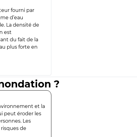
teur fourni par
lume d’eau
e. La densité de
n est
ant du fait de la
u plus forte en
inondation ?
environnement et la
ui peut éroder les
ersonnes. Les
 risques de