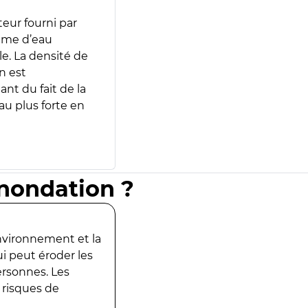
teur fourni par
lume d’eau
e. La densité de
n est
ant du fait de la
u plus forte en
inondation ?
environnement et la
ui peut éroder les
ersonnes. Les
 risques de