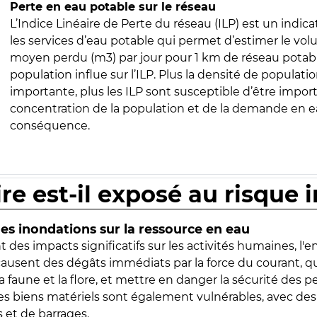
Perte en eau potable sur le réseau
L’Indice Linéaire de Perte du réseau (ILP) est un indica
les services d’eau potable qui permet d’estimer le vo
moyen perdu (m3) par jour pour 1 km de réseau potabl
population influe sur l’ILP. Plus la densité de populatio
importante, plus les ILP sont susceptible d’être import
concentration de la population et de la demande en ea
conséquence.
ire est-il exposé au risque 
s inondations sur la ressource en eau
 des impacts significatifs sur les activités humaines, l'
 causent des dégâts immédiats par la force du courant, q
 faune et la flore, et mettre en danger la sécurité des p
 les biens matériels sont également vulnérables, avec des
 et de barrages.