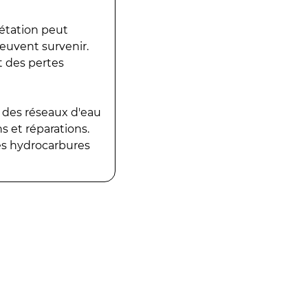
gétation peut
peuvent survenir.
t des pertes
 des réseaux d'eau
 et réparations.
es hydrocarbures