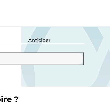
Anticiper
ire ?