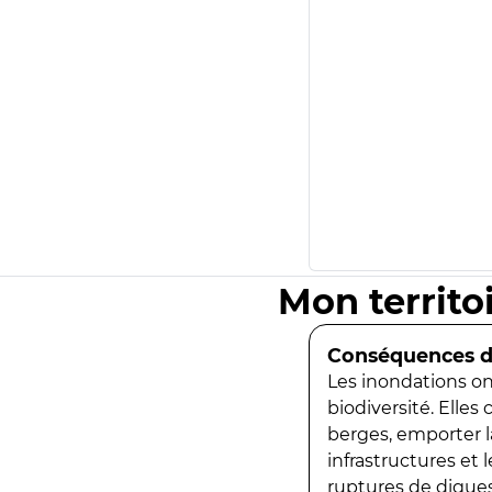
Mon territo
Conséquences de
Les inondations ont
biodiversité. Elles
berges, emporter la
infrastructures et
ruptures de digues