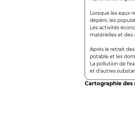
Lorsque les eaux r
dépérir, les popula
Les activités écon
matérielles et des a
Après le retrait d
potable et les do
La pollution de l'
et d'autres substanc
Cartographie des