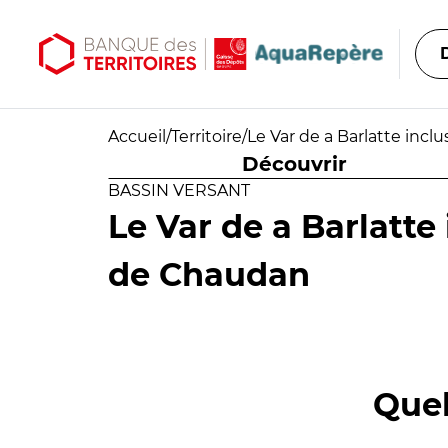
Aller au contenu principal
Aller au menu principal
Accueil
/
Territoire
/
Le Var de a Barlatte incl
Découvrir
BASSIN VERSANT
Le Var de a Barlatte
de Chaudan
Quel