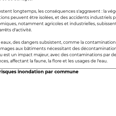
estent longtemps, les conséquences s'aggravent : la vé
tions peuvent être isolées, et des accidents industriels 
omiques, notamment agricoles et industrielles, subissen
rrêts d'activité.
es eaux, des dangers subsistent, comme la contamination
mmages aux bâtiments nécessitant des décontaminations
eau est un impact majeur, avec des contaminations par d
es, affectant la faune, la flore et les usages de l'eau.
 risques inondation par commune