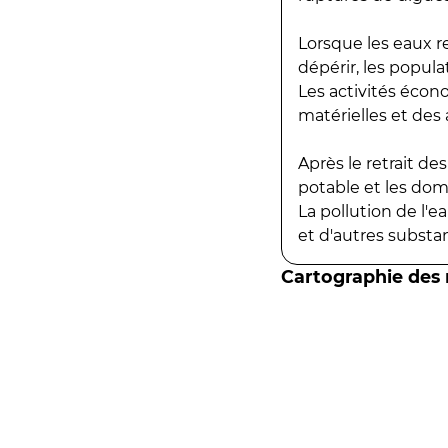
Lorsque les eaux r
dépérir, les popula
Les activités écon
matérielles et des a
Après le retrait d
potable et les do
La pollution de l'
et d'autres substanc
Cartographie des