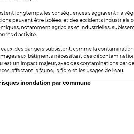
estent longtemps, les conséquences s'aggravent : la vé
tions peuvent être isolées, et des accidents industriels 
omiques, notamment agricoles et industrielles, subissen
rrêts d'activité.
es eaux, des dangers subsistent, comme la contamination
mmages aux bâtiments nécessitant des décontaminations
eau est un impact majeur, avec des contaminations par d
es, affectant la faune, la flore et les usages de l'eau.
 risques inondation par commune