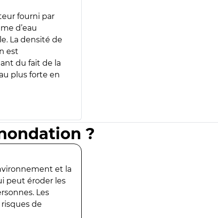
teur fourni par
lume d’eau
e. La densité de
n est
ant du fait de la
u plus forte en
inondation ?
environnement et la
ui peut éroder les
ersonnes. Les
 risques de