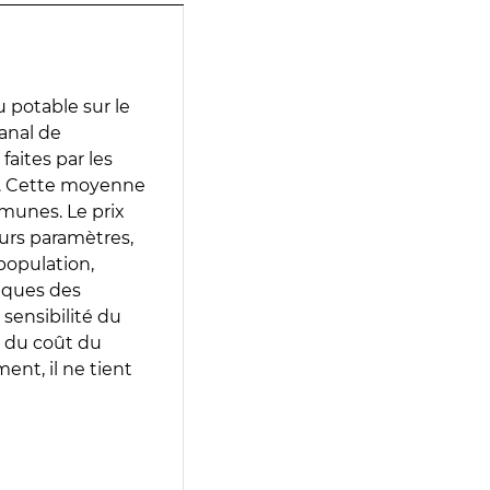
 potable sur le
anal de
faites par les
e. Cette moyenne
munes. Le prix
eurs paramètres,
population,
iques des
 sensibilité du
 du coût du
ent, il ne tient