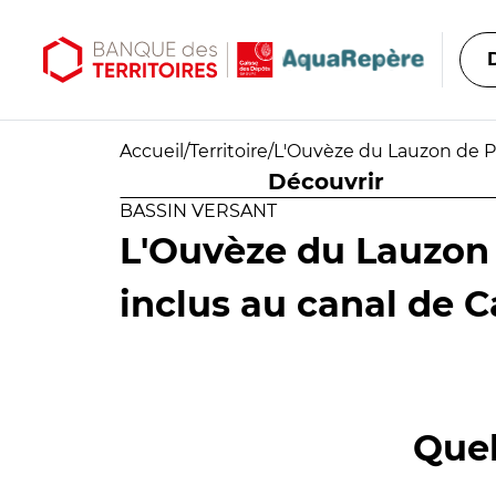
Aller au contenu principal
Aller au menu principal
Accueil
/
Territoire
/
L'Ouvèze du Lauzon de P
Découvrir
BASSIN VERSANT
L'Ouvèze du Lauzon
inclus au canal de 
Quel