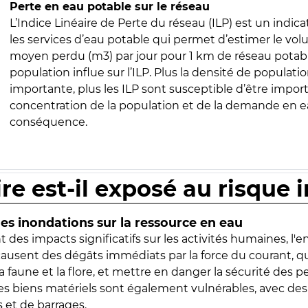
Perte en eau potable sur le réseau
L’Indice Linéaire de Perte du réseau (ILP) est un indica
les services d’eau potable qui permet d’estimer le vo
moyen perdu (m3) par jour pour 1 km de réseau potabl
population influe sur l’ILP. Plus la densité de populatio
importante, plus les ILP sont susceptible d’être import
concentration de la population et de la demande en ea
conséquence.
ire est-il exposé au risque 
s inondations sur la ressource en eau
 des impacts significatifs sur les activités humaines, l'
 causent des dégâts immédiats par la force du courant, q
 faune et la flore, et mettre en danger la sécurité des p
 les biens matériels sont également vulnérables, avec des
 et de barrages.