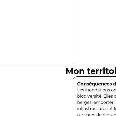
Mon territo
Conséquences de
Les inondations ont
biodiversité. Elles
berges, emporter la
infrastructures et
ruptures de digues