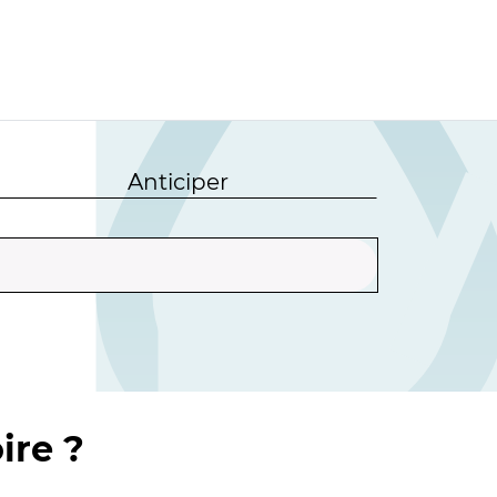
Anticiper
ire ?