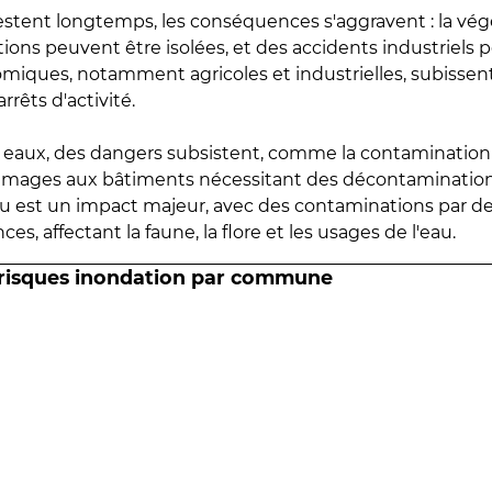
estent longtemps, les conséquences s'aggravent : la vé
tions peuvent être isolées, et des accidents industriels 
omiques, notamment agricoles et industrielles, subissen
rrêts d'activité.
es eaux, des dangers subsistent, comme la contamination
mmages aux bâtiments nécessitant des décontaminations
eau est un impact majeur, avec des contaminations par d
es, affectant la faune, la flore et les usages de l'eau.
 risques inondation par commune