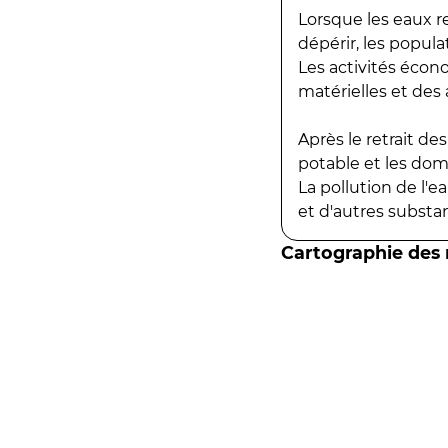
Lorsque les eaux r
dépérir, les popula
Les activités écon
matérielles et des a
Après le retrait d
potable et les do
La pollution de l'
et d'autres substanc
Cartographie des