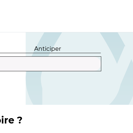
Anticiper
ire ?