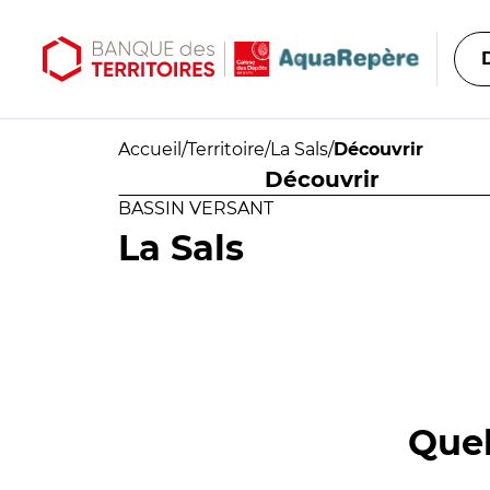
Aller au contenu principal
Aller au menu principal
Accueil
/
Territoire
/
La Sals
/
Découvrir
Découvrir
BASSIN VERSANT
La Sals
Quel