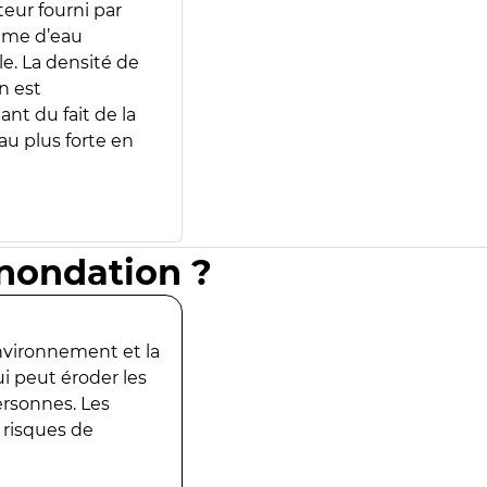
teur fourni par
lume d’eau
e. La densité de
n est
ant du fait de la
u plus forte en
inondation ?
environnement et la
ui peut éroder les
ersonnes. Les
 risques de