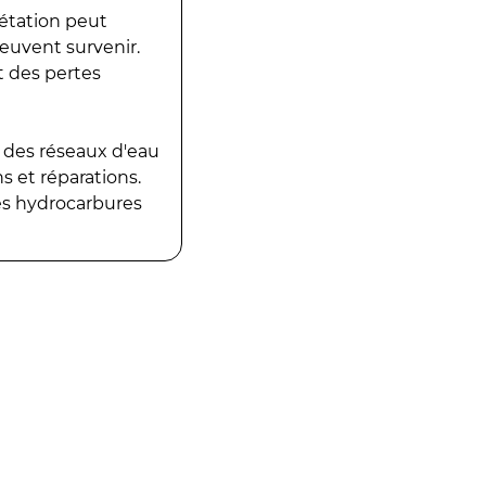
gétation peut
peuvent survenir.
t des pertes
 des réseaux d'eau
 et réparations.
es hydrocarbures