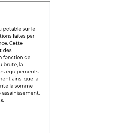
 potable sur le
tions faites par
nce. Cette
t des
en fonction de
 brute, la
 les équipements
ment ainsi que la
sente la somme
e assainissement,
s.