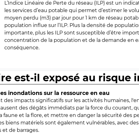
L’Indice Linéaire de Perte du réseau (ILP) est un indica
les services d’eau potable qui permet d’estimer le vo
moyen perdu (m3) par jour pour 1 km de réseau potabl
population influe sur l’ILP. Plus la densité de populatio
importante, plus les ILP sont susceptible d’être import
concentration de la population et de la demande en ea
conséquence.
ire est-il exposé au risque 
s inondations sur la ressource en eau
 des impacts significatifs sur les activités humaines, l'
 causent des dégâts immédiats par la force du courant, q
 faune et la flore, et mettre en danger la sécurité des p
 les biens matériels sont également vulnérables, avec des
 et de barrages.