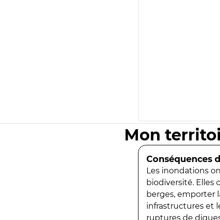
Mon territo
Conséquences de
Les inondations ont
biodiversité. Elles
berges, emporter la
infrastructures et
ruptures de digues