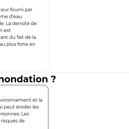
teur fourni par
lume d’eau
e. La densité de
n est
ant du fait de la
u plus forte en
inondation ?
environnement et la
ui peut éroder les
ersonnes. Les
 risques de