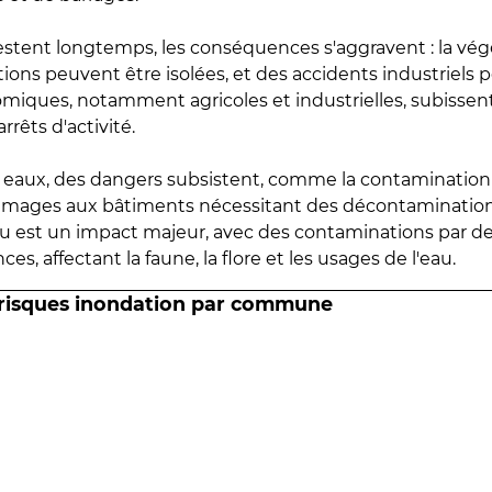
estent longtemps, les conséquences s'aggravent : la vé
tions peuvent être isolées, et des accidents industriels 
omiques, notamment agricoles et industrielles, subissen
rrêts d'activité.
es eaux, des dangers subsistent, comme la contamination
mmages aux bâtiments nécessitant des décontaminations
eau est un impact majeur, avec des contaminations par d
es, affectant la faune, la flore et les usages de l'eau.
 risques inondation par commune