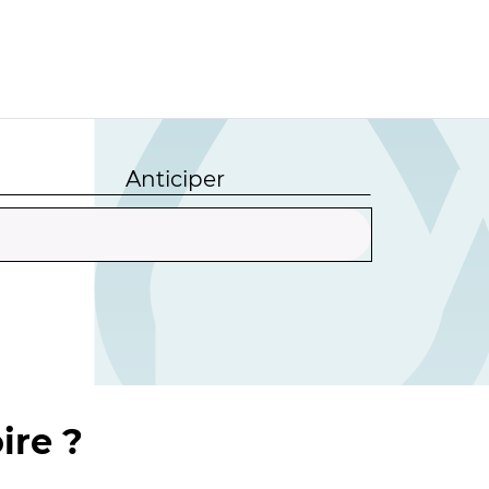
Anticiper
ire ?