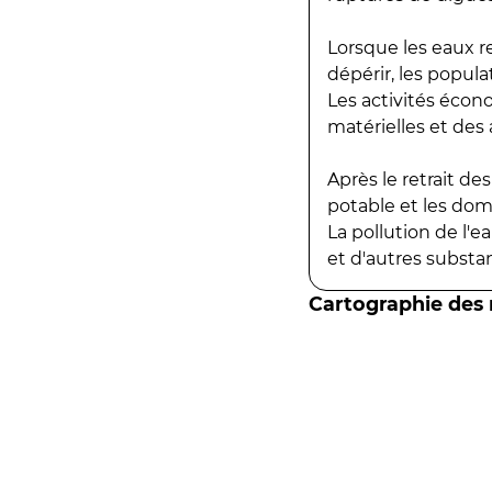
Lorsque les eaux r
dépérir, les popula
Les activités écon
matérielles et des a
Après le retrait d
potable et les do
La pollution de l'
et d'autres substanc
Cartographie des