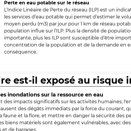
Perte en eau potable sur le réseau
L’Indice Linéaire de Perte du réseau (ILP) est un indica
les services d’eau potable qui permet d’estimer le vo
moyen perdu (m3) par jour pour 1 km de réseau potabl
population influe sur l’ILP. Plus la densité de populatio
importante, plus les ILP sont susceptible d’être import
concentration de la population et de la demande en ea
conséquence.
ire est-il exposé au risque 
s inondations sur la ressource en eau
 des impacts significatifs sur les activités humaines, l'
 causent des dégâts immédiats par la force du courant, q
 faune et la flore, et mettre en danger la sécurité des p
 les biens matériels sont également vulnérables, avec des
 et de barrages.