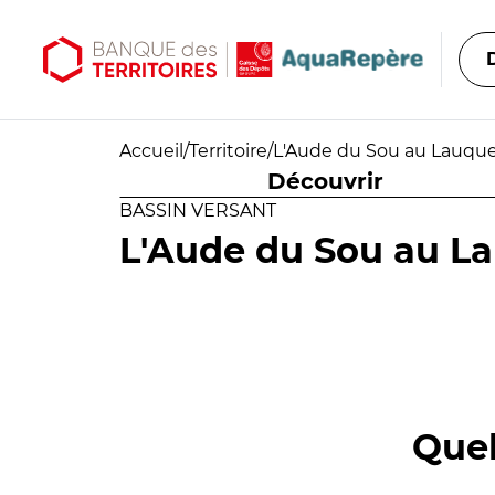
Aller au contenu principal
Aller au menu principal
Accueil
/
Territoire
/
L'Aude du Sou au Lauqu
Découvrir
BASSIN VERSANT
L'Aude du Sou au L
Quel