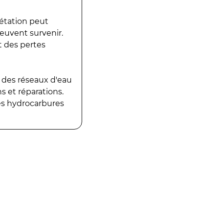
gétation peut
peuvent survenir.
t des pertes
 des réseaux d'eau
 et réparations.
es hydrocarbures